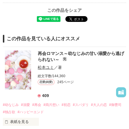
この作品をシェア
この作品を見ている人にオススメ
再会ロマンス～幼なじみの甘い溺愛から逃げ
られない～
完
松本ユミ
／著
総文字数/144,360
245ページ
恋愛(純愛)
409
#幼なじみ
#溺愛
#再会
#両片想い
#初恋
#スパダリ
#大人の恋
#御曹司
#独占欲
#ハッピーエンド
表紙を見る