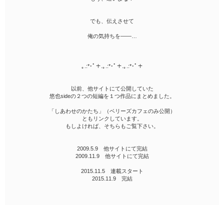
でも、伝えさせて
俺の気持ちを――…
｡.:*･ﾟ＋.｡.:*･ﾟ＋.｡.:*･ﾟ＋
以前、他サイトにて公開していた
悠也sideの２つの短編を１つ作品にまとめました。
「しあわせのかたち」（ベリーズカフェのみ公開）
ともリンクしています。
もしよければ、そちらもご覧下さい。
2009.5.9 他サイトにて完結
2009.11.9 他サイトにて完結
2015.11.5 連載スタート
2015.11.9 完結