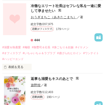
冷徹なエリート社長はセフレな私を一途に愛
して孕ませたい
完
幼なじみの哲平に淡い恋心を抱いていた美桜。

おうぎまちこ（あきたこまち）
／著
しかし、ある出来事をきっかけに二人の関係は壊れてしまう。

総文字数/207,975
関係修復もできないまま、美桜は両親の離婚によって

179ページ
恋愛(オフィスラブ)
引っ越すことになり、哲平とも離れ離れになった。

それから約十二年後。

444
過去の傷から、二度と会いたくないと思っていた哲平に

#溺愛＆執着愛
#俺様
#御曹司＆社長
#身ごもり＆妊娠
#イケメン
運命のような再会を果たす。

#オフィスラブ
#いちゃいちゃ＆ラブラブ
#虐げられヒロイン
#ワンナイト
そして、ひょんなことから

#ハッピーエンド
酔った勢いで一夜を共にしてしまった。

表紙を見る
さらに、美桜が初めてだと知った哲平は

『責任をとる、結婚しよう』と真っ直ぐに告げてきた。

　おかしな噂を流されて前の職場でうまくいかなかった梅田美
戸惑う美桜とは裏腹に、好きという気持ちを隠すことなく

返事も溺愛もキスのあとで
完
桜は、海外で傷心旅行をしていたところ、日本人美青年と出会
甘やかしてくる。

い、酒の勢いもあり一夜限りの関係となる。

遊野煌
／著
　帰国後、美桜は新しい職場でワンナイトした美青年と再会。
そんなある日、哲平は美桜がストーカー被害に

総文字数/112,403
なんと彼の正体は、とある財閥御曹司にも関わらず、一族を離
遭っていることを知る。

190ページ
恋愛(純愛)
れて起業した新進気鋭の実業家、社内でも冷徹だと評判な社長
美桜を守るため、哲平は同居を提案してきて――。

――御影恭司その人だったのだ――！
