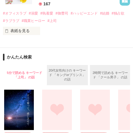
　なぜか恭司から飼い猫の世話係を命じられた美桜は、猫の世
167
話を口実にしばしば呼び出された上、二人はいわゆる身体だけ
夏木美桜(なつきみお)

#オフィスラブ
#溺愛
#執着愛
#御曹司
#ハッピーエンド
#結婚
#独占欲
✕

#ラブラブ
#職業ヒーロー
#上司
鳴海哲平 (なるみてっぺい)

表紙を見る
作品を読む
止まっていたはずの二人の時間が、再び動き出す。

舞川雛子（26）は大手お菓子メーカー、三日月製菓コーポレー
再会から始まる、溺愛ラブ。

ションの企画戦略室で働いている。

また雛子には2年前から付き合いはじめ、半年前から同棲を始
2026.6.5～2026.7.25

かんたん検索
めた、同期で恋人の石垣守（26）がいるのだが、後輩の姫原由
羅（24）との浮気が発覚した上、いつのまにか元カノにされて
いた。

20代女性向けの キーワー
5分で読める キーワード
2時間で読める キーワー
ド 「キングorプリンス」
守と由羅から『便利屋雛子』と馬鹿にされ、一人こっそり泣い
「上司」 の話
ド 「クール男子」 の話
＊以前、公開していた話の改稿版です＊

の話
ていた雛子に、企画戦略室の上司である雪瀬鷹哉（29）が
『──俺と結婚してくれないか』といきなりプロポーズをしてき
た上、同居まで提案してきて──？

鷹哉『宜しくな、俺の雛子』🦅

雛子『俺の……ひぃ、雛子？！！！』🐥

作品を読む
シゴデキで冷徹な上司が見せる素顔は、なぜか想像以上に甘く
て……🐥💓🦅
