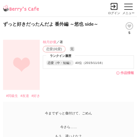
ログイン
メニュー
ずっと好きだったんだよ 番外編 ～悠也 side～
5
柚月紗優
／著
恋愛(純愛)
完
ランクイン履歴
恋愛（中・短編）
40位（2015/11/16）
作品情報
#同級生
#友達
#好き
今までずっと傷付けて、ごめん
今さら……
もう、遅いよな？