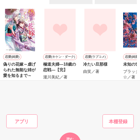
ていた雛子に、企画戦略室の上司である雪瀬鷹哉（29）が
『──俺と結婚してくれないか』といきなりプロポーズをしてき
た上、同居まで提案してきて──？

鷹哉『宜しくな、俺の雛子』🦅

雛子『俺の……ひぃ、雛子？！！！』🐥

作品を読む
シゴデキで冷徹な上司が見せる素顔は、なぜか想像以上に甘く
て……🐥💓🦅

恋愛(純愛)
恋愛(キケン・ダーク)
恋愛(ラブコメ)
恋愛(純愛)
偽りの花嫁～虐げ
極道夫婦―18歳の
冷たい旦那様
未知の世
※表紙も作中使用の画像も全てフリー素材です。

られた無能な姉が
恋戦―【完】
※執筆期間2026.6.3〜7.20完結です。　

由笑／著
ブラック
愛を知るまで～
瀧川美紀／著
☆／著
※他サイトさんにて恋愛トレンド1位でした〜良かったら読ん
中小路かほ／著
で頂けると嬉しいです。
もっと見る
作品を読む
かんたん検索の条件を変える
アプリ
読む