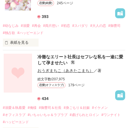
245ページ
恋愛(純愛)
393
#幼なじみ
#溺愛
#再会
#両片想い
#初恋
#スパダリ
#大人の恋
#御曹司
#独占欲
#ハッピーエンド
表紙を見る
冷徹なエリート社長はセフレな私を一途に愛
して孕ませたい
完
幼なじみの哲平に淡い恋心を抱いていた美桜。

おうぎまちこ（あきたこまち）
／著
しかし、ある出来事をきっかけに二人の関係は壊れてしまう。

総文字数/207,975
関係修復もできないまま、美桜は両親の離婚によって

179ページ
恋愛(オフィスラブ)
引っ越すことになり、哲平とも離れ離れになった。

それから約十二年後。

434
過去の傷から、二度と会いたくないと思っていた哲平に

#溺愛＆執着愛
#俺様
#御曹司＆社長
#身ごもり＆妊娠
#イケメン
運命のような再会を果たす。

#オフィスラブ
#いちゃいちゃ＆ラブラブ
#虐げられヒロイン
#ワンナイト
そして、ひょんなことから

#ハッピーエンド
酔った勢いで一夜を共にしてしまった。
