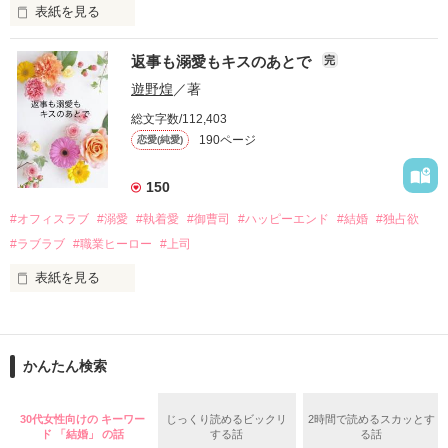
表紙を見る
さらに、美桜が初めてだと知った哲平は

『責任をとる、結婚しよう』と真っ直ぐに告げてきた。

　おかしな噂を流されて前の職場でうまくいかなかった梅田美
戸惑う美桜とは裏腹に、好きという気持ちを隠すことなく

返事も溺愛もキスのあとで
完
桜は、海外で傷心旅行をしていたところ、日本人美青年と出会
甘やかしてくる。

い、酒の勢いもあり一夜限りの関係となる。

遊野煌
／著
　帰国後、美桜は新しい職場でワンナイトした美青年と再会。
そんなある日、哲平は美桜がストーカー被害に

総文字数/112,403
なんと彼の正体は、とある財閥御曹司にも関わらず、一族を離
遭っていることを知る。

190ページ
恋愛(純愛)
れて起業した新進気鋭の実業家、社内でも冷徹だと評判な社長
美桜を守るため、哲平は同居を提案してきて――。

――御影恭司その人だったのだ――！

　なぜか恭司から飼い猫の世話係を命じられた美桜は、猫の世
150
話を口実にしばしば呼び出された上、二人はいわゆる身体だけ
夏木美桜(なつきみお)

#オフィスラブ
#溺愛
#執着愛
#御曹司
#ハッピーエンド
#結婚
#独占欲
✕

#ラブラブ
#職業ヒーロー
#上司
鳴海哲平 (なるみてっぺい)

表紙を見る
作品を読む
止まっていたはずの二人の時間が、再び動き出す。

舞川雛子（26）は大手お菓子メーカー、三日月製菓コーポレー
再会から始まる、溺愛ラブ。

ションの企画戦略室で働いている。

また雛子には2年前から付き合いはじめ、半年前から同棲を始
2026.6.5～2026.7.25

かんたん検索
めた、同期で恋人の石垣守（26）がいるのだが、後輩の姫原由
羅（24）との浮気が発覚した上、いつのまにか元カノにされて
いた。

30代女性向けの キーワー
じっくり読めるビックリ
2時間で読めるスカッとす
守と由羅から『便利屋雛子』と馬鹿にされ、一人こっそり泣い
ド 「結婚」 の話
する話
る話
＊以前、公開していた話の改稿版です＊
