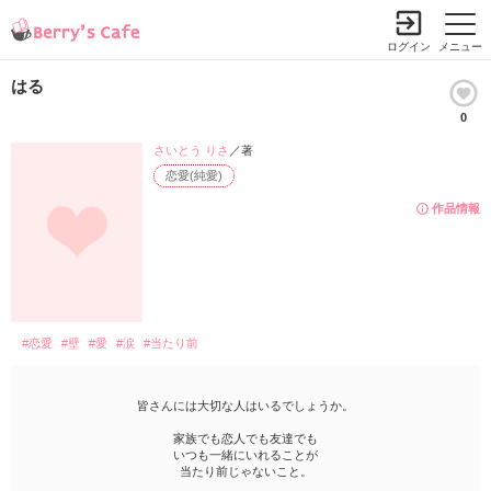
ログイン
メニュー
はる
0
さいとう りさ
／著
恋愛(純愛)
作品情報
#恋愛
#壁
#愛
#涙
#当たり前
皆さんには大切な人はいるでしょうか。
家族でも恋人でも友達でも
いつも一緒にいれることが
当たり前じゃないこと。