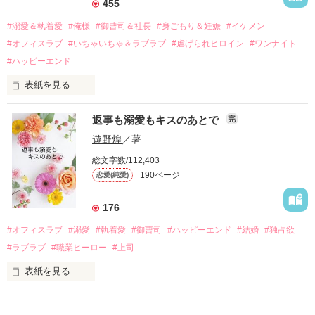
455
過去の傷から、二度と会いたくないと思っていた哲平に

#溺愛＆執着愛
#俺様
#御曹司＆社長
#身ごもり＆妊娠
#イケメン
運命のような再会を果たす。

#オフィスラブ
#いちゃいちゃ＆ラブラブ
#虐げられヒロイン
#ワンナイト
そして、ひょんなことから

#ハッピーエンド
酔った勢いで一夜を共にしてしまった。

表紙を見る
さらに、美桜が初めてだと知った哲平は

『責任をとる、結婚しよう』と真っ直ぐに告げてきた。

　おかしな噂を流されて前の職場でうまくいかなかった梅田美
戸惑う美桜とは裏腹に、好きという気持ちを隠すことなく

返事も溺愛もキスのあとで
完
桜は、海外で傷心旅行をしていたところ、日本人美青年と出会
甘やかしてくる。

い、酒の勢いもあり一夜限りの関係となる。

遊野煌
／著
　帰国後、美桜は新しい職場でワンナイトした美青年と再会。
そんなある日、哲平は美桜がストーカー被害に

総文字数/112,403
なんと彼の正体は、とある財閥御曹司にも関わらず、一族を離
遭っていることを知る。

190ページ
恋愛(純愛)
れて起業した新進気鋭の実業家、社内でも冷徹だと評判な社長
美桜を守るため、哲平は同居を提案してきて――。

――御影恭司その人だったのだ――！

　なぜか恭司から飼い猫の世話係を命じられた美桜は、猫の世
176
話を口実にしばしば呼び出された上、二人はいわゆる身体だけ
夏木美桜(なつきみお)

#オフィスラブ
#溺愛
#執着愛
#御曹司
#ハッピーエンド
#結婚
#独占欲
✕

#ラブラブ
#職業ヒーロー
#上司
鳴海哲平 (なるみてっぺい)

表紙を見る
作品を読む
止まっていたはずの二人の時間が、再び動き出す。

舞川雛子（26）は大手お菓子メーカー、三日月製菓コーポレー
再会から始まる、溺愛ラブ。

ションの企画戦略室で働いている。
