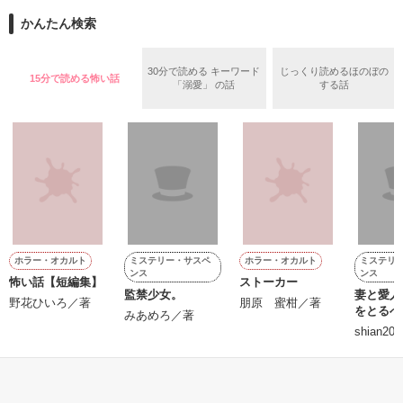
また雛子には2年前から付き合いはじめ、半年前から同棲を始
2026.6.5～2026.7.25

かんたん検索
めた、同期で恋人の石垣守（26）がいるのだが、後輩の姫原由
羅（24）との浮気が発覚した上、いつのまにか元カノにされて
いた。

30分で読める キーワード
じっくり読めるほのぼの
15分で読める怖い話
守と由羅から『便利屋雛子』と馬鹿にされ、一人こっそり泣い
「溺愛」 の話
する話
＊以前、公開していた話の改稿版です＊

ていた雛子に、企画戦略室の上司である雪瀬鷹哉（29）が
『──俺と結婚してくれないか』といきなりプロポーズをしてき
た上、同居まで提案してきて──？

鷹哉『宜しくな、俺の雛子』🦅

雛子『俺の……ひぃ、雛子？！！！』🐥

作品を読む
シゴデキで冷徹な上司が見せる素顔は、なぜか想像以上に甘く
て……🐥💓🦅

ミステリー・サスペ
ミステリ
ホラー・オカルト
ホラー・オカルト
ンス
ンス
怖い話【短編集】
ストーカー
※表紙も作中使用の画像も全てフリー素材です。

監禁少女。
妻と愛人
※執筆期間2026.6.3〜7.20完結です。　

野花ひいろ／著
朋原 蜜柑／著
をとるべ
みあめろ／著
※他サイトさんにて恋愛トレンド1位でした〜良かったら読ん
shian20
で頂けると嬉しいです。
もっと見る
作品を読む