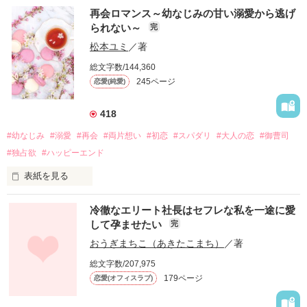
再会ロマンス～幼なじみの甘い溺愛から逃げ
られない～
完
松本ユミ
／著
総文字数/144,360
245ページ
恋愛(純愛)
418
#幼なじみ
#溺愛
#再会
#両片想い
#初恋
#スパダリ
#大人の恋
#御曹司
#独占欲
#ハッピーエンド
表紙を見る
冷徹なエリート社長はセフレな私を一途に愛
して孕ませたい
完
幼なじみの哲平に淡い恋心を抱いていた美桜。

おうぎまちこ（あきたこまち）
／著
しかし、ある出来事をきっかけに二人の関係は壊れてしまう。

総文字数/207,975
関係修復もできないまま、美桜は両親の離婚によって

179ページ
恋愛(オフィスラブ)
引っ越すことになり、哲平とも離れ離れになった。

それから約十二年後。
