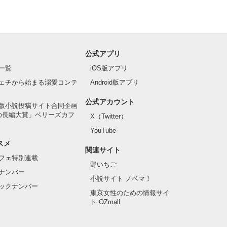
公式アプリ
一覧
iOS版アプリ
ェチから始まる溺愛コンテ
Android版アプリ
公式アカウント
版小説投稿サイト合同企画
の長編大賞」ベリーズカフ
X（Twitter）
YouTube
スメ
関連サイト
フェ特別連載
野いちご
ナンバー
小説サイト ノベマ！
ックナンバー
東京女性のための情報サイ
ト OZmall