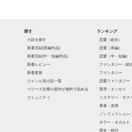
探す
ランキング
小説を探す
恋愛（総合）
新着完結(長編作品)
恋愛（長編）
新着完結(中・短編作品)
恋愛（中・短編）
新着レビュー
ファンタジー（総
新着更新
ファンタジー
ジャンル別小説一覧
恋愛ファンタジー
ベリーズ文庫の原作が無料で読める
実用・エッセイ
コミュニティ
ミステリー・サス
青春・友情
ノンフィクション
ホラー・オカルト
歴史・時代