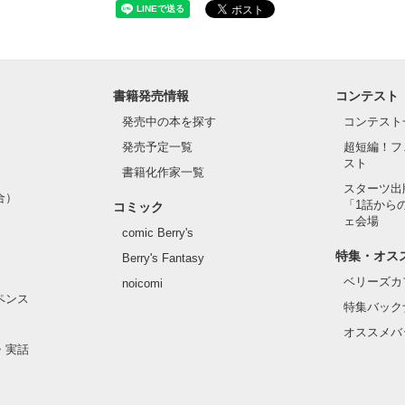
書籍発売情報
コンテスト
発売中の本を探す
コンテスト
発売予定一覧
超短編！フ
スト
書籍化作家一覧
スターツ出
合）
「1話から
コミック
ェ会場
comic Berry's
特集・オス
Berry's Fantasy
ベリーズカ
noicomi
ペンス
特集バック
オススメバ
・実話