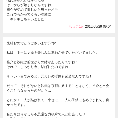
彼氏が浮気しなかったら…
そこからが始まりなんですね。
裕介が初めて欲しいと思った相手
これでもかってくらい溺愛に
ドキドキしちゃいました！
ちょこ15
2016/08/29 09:04
完結おめでとうございます(^-^)v
私は、本当に更新を楽しみに追わさせていただいてました。
裕介と沙織は前世からの縁があったんですね！
それで、しっかり今、結ばれたのですね！
そういう目でみると、元カレの浮気も必然なんですね！
だって、それがないと沙織は京都に旅することはなく、裕介と出会
うこともなかったのだから…
とにかく二人が結ばれて、幸せに、二人の子供にもめぐまれて、良
かったです。
私たちは何かしら不思議な力や縁で人と出会ったり