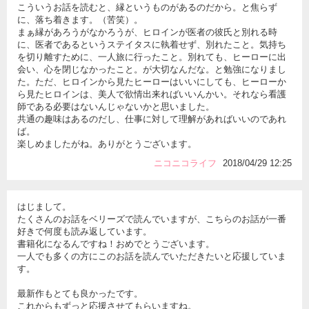
こういうお話を読むと、縁というものがあるのだから。と焦らず
に、落ち着きます。（苦笑）。
まぁ縁があろうがなかろうが、ヒロインが医者の彼氏と別れる時
に、医者であるというステイタスに執着せず、別れたこと。気持ち
を切り離すために、一人旅に行ったこと。別れても、ヒーローに出
会い、心を閉じなかったこと。が大切なんだな。と勉強になりまし
た。ただ、ヒロインから見たヒーローはいいにしても、ヒーローか
ら見たヒロインは、美人で欲情出来ればいいんかい。それなら看護
師である必要はないんじゃないかと思いました。
共通の趣味はあるのだし、仕事に対して理解があればいいのであれ
ば。
楽しめましたがね。ありがとうございます。
ニコニコライフ
2018/04/29 12:25
はじまして。
たくさんのお話をベリーズで読んでいますが、こちらのお話が一番
好きで何度も読み返しています。
書籍化になるんですね！おめでとうございます。
一人でも多くの方にこのお話を読んでいただきたいと応援していま
す。
最新作もとても良かったです。
これからもずっと応援させてもらいますね。