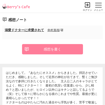
ログイン
メニュー
感想ノート
溺愛ドクターに求愛されて
幸村真桜
/著
感想を書く
はじめまして。『あなたにオススメ』からきました。拝読させてい
ただき、感動しました。そして近所の神社が出てきて、暫くご無沙
汰なので参拝に行きたくなりました。 主人公二人のキャラがとて
もよく、特にドクター！！ 最初の気安い言葉遣いから、少し軽
め？と思いましたが、ヒロイン以外にはキチンと話してるようで
（笑）そして徐々に明らかになる彼のこれまでや性質。最後が更に
素晴らしかったです！！
ドクターものはやたらに汚れた過去やら浮気が多く、苦手で敬遠し