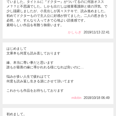
ていました。タイトルに『ドクター』がついてるのに何故オスス
メ？？と不思議でした。しかも出だしは後輩看護師と彼の浮気、で
少し躊躇しましたが、小見出しが其々ステキで、読み進めました。
初めてドクターもので主人公に好感が持てました。二人の惹き合う
必然、が、すんなり入ってきて心地よい読後感です。
素晴らしい作品を有難う御座います。
かしらぎ
2019/11/13 22:41
はじめまして
文庫本も何度も読み直しております
緣、本当に尊い事だと思います
誰もが最善の緣に導かれれる様になれば良いのに…
悩みが多い人生で疲れはてて
何度も読み返し生きる源にさせて頂いてます
これからも作品をお待ちしております
mikitin
2018/10/18 06:49
初めまして。