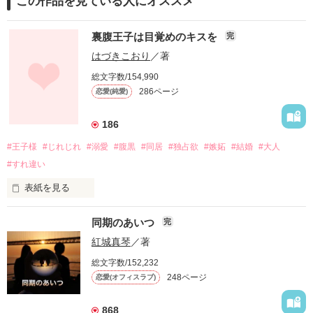
この作品を見ている人にオススメ
裏腹王子は目覚めのキスを
完
はづきこおり
／著
総文字数/154,990
286ページ
恋愛(純愛)
186
#王子様
#じれじれ
#溺愛
#腹黒
#同居
#独占欲
#嫉妬
#結婚
#大人
#すれ違い
表紙を見る
口が悪くて、態度も悪くて、女の子にだらしない。

同期のあいつ
完
でも、見た目は完璧な王子様。

紅城真琴
／著
総文字数/152,232
248ページ
恋愛(オフィスラブ)
そんな幼なじみの彼と

12年ぶりに再会したら、

868