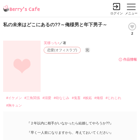
ログイン
メニュー
私の未来はどこにあるの??～俺様男と年下男子～
2
芙梛っち+
／著
恋愛(オフィスラブ)
完
作品情報
#イケメン
#三角関係
#溺愛
#幼なじみ
#鬼畜
#嫉妬
#俺様
#じれじれ
#胸キュン
『２年以内に相手がいなかったら結婚してやろうか??』
『早く一人前になりますから、考えておいてください』