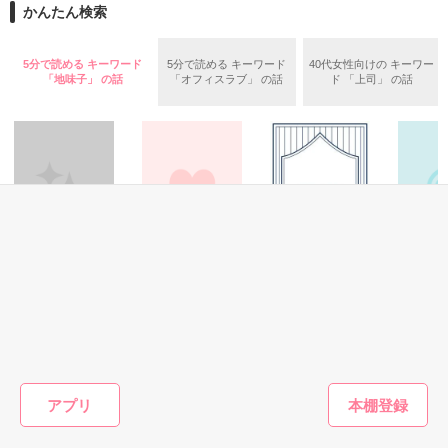
かんたん検索
それなのに・・・

お読みくださいました皆さま、ありがとうございました(*^^*)

5分で読める キーワード
5分で読める キーワード
40代女性向けの キーワー
*************************************************

「地味子」 の話
「オフィスラブ」 の話
ド 「上司」 の話
作品を読む
みやのもり様　　高宮さき様

緩くまったりとした歯科医院で

素敵なレビューをありがとうございます　<(_ _)>
のんびり働いていた

けれど……

作品を読む
「俺のアシストが出来ないないなら、今すぐ辞めろ」

その他
恋愛(キケン・ダーク)
恋愛(キケン・ダーク)
青春・友
地味子の素顔！？
ちょっとみだらで
潔癖な浮気
学校の一
まさか私、とんでもないとこに就職した？！

はしたない【密フ
お嬢様①
藤崎さおりん／著
中咲ホコロ／著
ェチ】
＊あみた
善生／著
緩め希望歯科衛生士　浅木 千紗

×

アプリ
冷血凄腕歯科医師　東條 律己

もっと見る