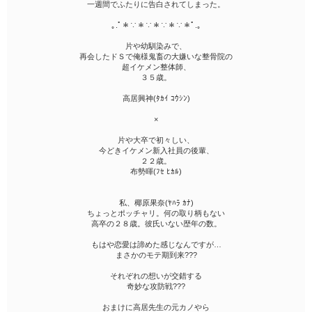
一週間でふたりに告白されてしまった。
｡.ﾟ＊∵＊∵＊∵＊∵＊ﾟ.｡
片や幼馴染みで、
再会したドＳで俺様鬼畜の大嫌いな整骨院の
超イケメン整体師、
３５歳。
高居興神(ﾀｶｲ ｺｳｼﾝ)
×
片や大卒で初々しい、
今どきイケメン新入社員の後輩、
２２歳。
布勢暉(ﾌｾ ﾋｶﾙ)
私、椰原果奈(ﾔﾊﾗ ｶﾅ)
ちょっとポッチャリ。何の取り柄もない
高卒の２８歳。彼氏いない歴年の数。
もはや恋愛は諦めた感じなんですが…
まさかのモテ期到来???
それぞれの想いが交錯する
奇妙な攻防戦???
おまけに高居先生の元カノやら