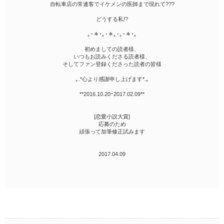
自転車店の常連客でイケメンの医師まで現れて???
どうする私!?
｡･＊･｡･＊｡･｡･＊･｡
初めましての読者様、
いつもお読みくださる読者様、
そしてファン登録くださった読者の皆様
｡.*心より感謝申し上げます*.｡
**2016.10.20ｰ2017.02.09**
[恋愛小説大賞]
応募のため
頑張って加筆修正試みます
2017.04.09