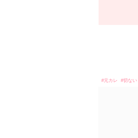
#元カレ
#切ない