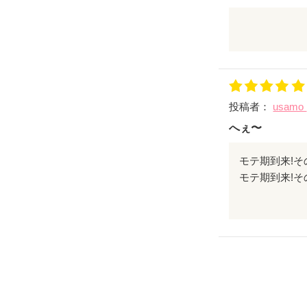
絶対男運ある
咲季ちゃん、
投稿者：
usamo
へぇ〜
モテ期到来!
た。だからこ
ますかね？っ