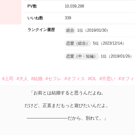
PV数
10,039,298
いいね数
339
ランクイン履歴
総合
1位（2019/01/30）
恋愛（総合）
5位（2023/12/14）
恋愛（中・短編）
1位（2019/01/26）
#上司
#大人
#結婚
#セフレ
#オフィス
#OL
#片思い
#オフ
「お前とは結婚すると思うんだよね。
だけど、正直まだもっと遊びたいんだよ。
―――――――――だから、別れて。」