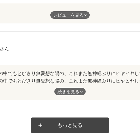
でしょ！！
レビューを見る
良かったね
さん
その中でもとびきり無愛想な陽の、これまた無神経ぶりにヒヤヒヤし
そ、陽目線の展開は、ワクワクドキドキして、楽しかった〜。これ
続きを見る
て読み終わって気付きましたが。気分爽快でした。
もっと見る