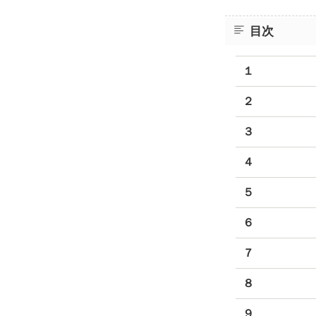
目次
１
２
３
４
５
６
７
８
９