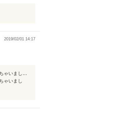
2019/02/01 14:17
モテ期到来!その中でもとびきり無愛想な陽の、これまた無神経ぶりにヒヤヒヤしちゃいました。だからこそ、陽目線の展開は、ワクワクドキドキして、楽しかった〜。これってハメられてますかね？って読み終わって気付きましたが。気分爽快でした。
ちゃいまし
ってハメられて