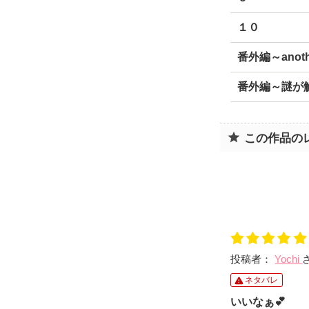
１０
番外編～anothe
番外編～謎が
この作品の
投稿者：
Yochi
ネタバレ
いいなぁ💕