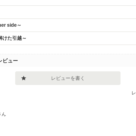
r side～
解けた引越～
レビュー
レビューを書く
レ
さん