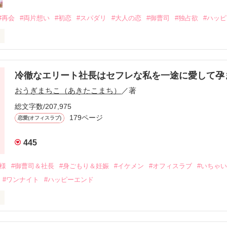
#再会
#両片想い
#初恋
#スパダリ
#大人の恋
#御曹司
#独占欲
#ハッ
冷徹なエリート社長はセフレな私を一途に愛して孕
に淡い恋心を抱いていた美桜。

おうぎまちこ（あきたこまち）
／著
来事をきっかけに二人の関係は壊れてしまう。

ないまま、美桜は両親の離婚によって

総文字数/207,975
なり、哲平とも離れ離れになった。

179ページ
恋愛(オフィスラブ)
年後。

445
二度と会いたくないと思っていた哲平に

会を果たす。

俺様
#御曹司＆社長
#身ごもり＆妊娠
#イケメン
#オフィスラブ
#いちゃ
なことから

#ワンナイト
#ハッピーエンド
夜を共にしてしまった。

初めてだと知った哲平は

結婚しよう』と真っ直ぐに告げてきた。

流されて前の職場でうまくいかなかった梅田美桜は、海外で傷心旅行を
裏腹に、好きという気持ちを隠すことなく

年と出会い、酒の勢いもあり一夜限りの関係となる。
