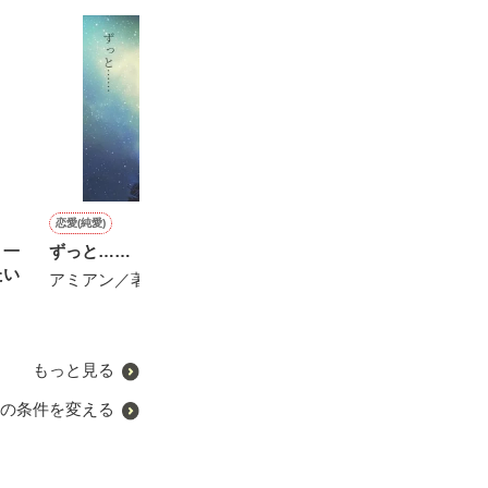
恋愛(純愛)
恋愛(純愛)
恋愛(その他)
恋愛(オフィスラブ)
う一
ずっと……
眠れない夜は愛しい雛を抱
天才！Doctorは彼氏！
恋をしない秘書
たい
いて
た御曹司の甘く
アミアン／著
凛々♪♪♪／著
防戦
遊野煌／著
せいとも／著
もっと見る
の条件を変える