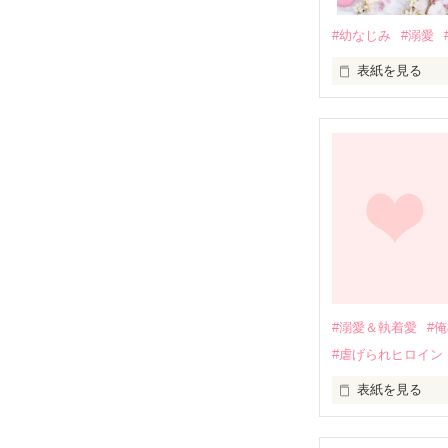
#幼なじみ
#溺愛
表紙を見る
幼なじみの哲平
しかし、ある出
関係修復もでき
引っ越すことに
それから約十二
過去の傷から、
運命のような再
#溺愛＆執着愛
#
そして、ひょん
#虐げられヒロイン
酔った勢いで一
表紙を見る
さらに、美桜が
『責任をとる、
　おかしな噂を
戸惑う美桜とは
ろ、日本人美青