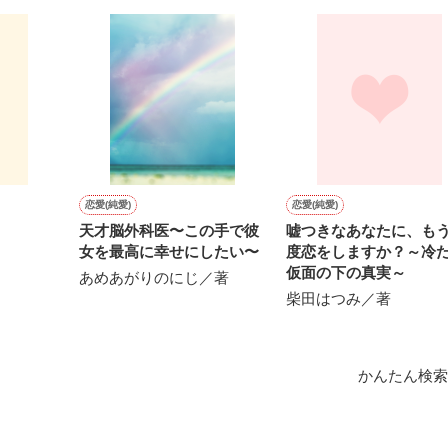
上司が見せる素顔は、なぜか想像以上に甘くて……🐥💓🦅

作品を読む
用の画像も全てフリー素材です。

.6.3〜7.20完結です。　

にて恋愛トレンド1位でした〜良かったら読んで頂けると嬉しいです。
作品を読む
恋愛(純愛)
恋愛(純愛)
天才脳外科医〜この手で彼
嘘つきなあなたに、も
女を最高に幸せにしたい〜
度恋をしますか？～冷
仮面の下の真実～
あめあがりのにじ／著
柴田はつみ／著
かんたん検索