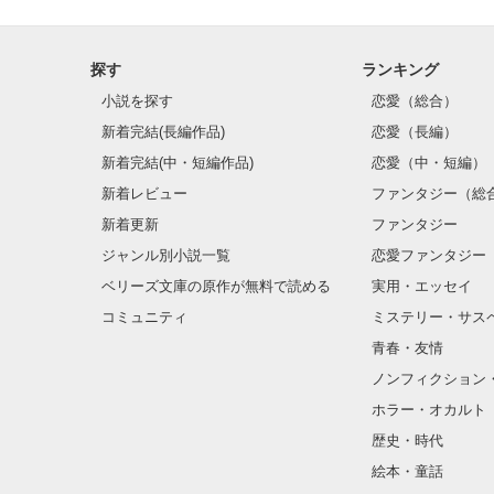
探す
ランキング
小説を探す
恋愛（総合）
新着完結(長編作品)
恋愛（長編）
新着完結(中・短編作品)
恋愛（中・短編）
新着レビュー
ファンタジー（総
新着更新
ファンタジー
ジャンル別小説一覧
恋愛ファンタジー
ベリーズ文庫の原作が無料で読める
実用・エッセイ
コミュニティ
ミステリー・サス
青春・友情
ノンフィクション
ホラー・オカルト
歴史・時代
絵本・童話