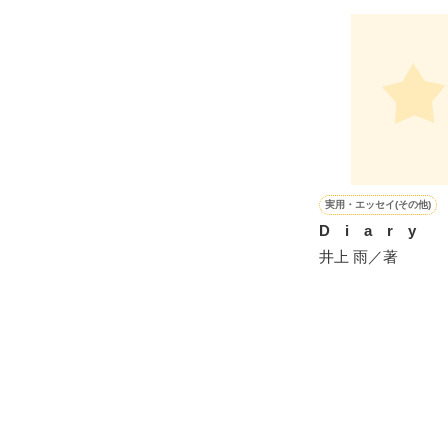
シゴデキで冷徹な
※表紙も作中使
※執筆期間2026
※他サイトさん
実用・エッセイ(その他)
D i a r y
井上 雨／著