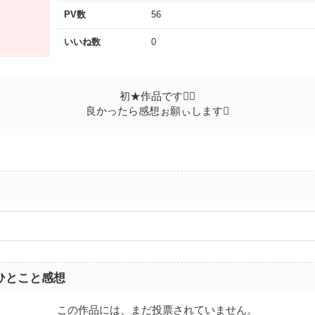
PV数
56
いいね数
0
初★作品です
良かったら感想ぉ願ぃします
ひとこと感想
この作品には、まだ投票されていません。