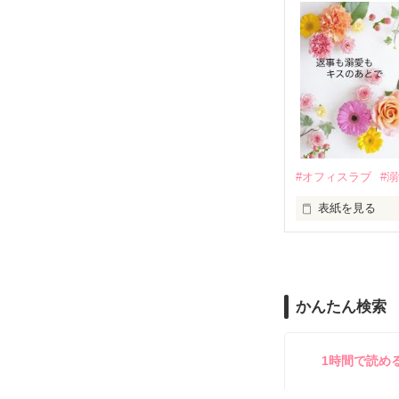
甘やかしてくる。
　帰国後、美桜
も関わらず、一
そんなある日、
人だったのだ―
遭っていること
　なぜか恭司か
美桜を守るため
夏木美桜(なつき
✕

鳴海哲平 (なる
#オフィスラブ
#
止まっていたは
表紙を見る
再会から始まる
舞川雛子（26
2026.6.5～2026.
また雛子には2
のだが、後輩の
守と由羅から『
かんたん検索
雪瀬鷹哉（29
＊以前、公開し
してきて──？

鷹哉『宜しくな、
1時間で読め
雛子『俺の……