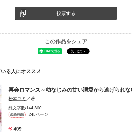
投票する
この作品をシェア
ている人にオススメ
再会ロマンス～幼なじみの甘い溺愛から逃げられ
松本ユミ
／著
総文字数/144,360
245ページ
恋愛(純愛)
409