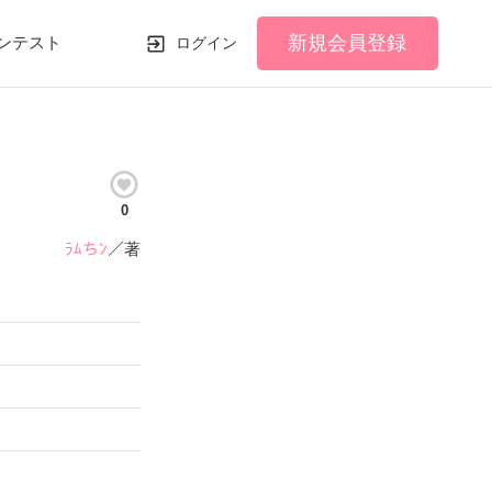
新規会員登録
ンテスト
ログイン
0
ﾗﾑちﾝ
／著