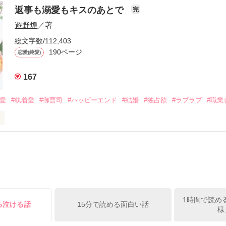


は新しい職場でワンナイトした美青年と再会。なんと彼の正体は、とあ
返事も溺愛もキスのあとで
完
族を離れて起業した新進気鋭の実業家、社内でも冷徹だと評判な社長―
哲平は美桜がストーカー被害に

遊野煌
／著
―！

を知る。

ら飼い猫の世話係を命じられた美桜は、猫の世話を口実にしばしば呼び
、哲平は同居を提案してきて――。

総文字数/112,403
190ページ
恋愛(純愛)
みお)

167
作品を読む
みてっぺい)

溺愛
#執着愛
#御曹司
#ハッピーエンド
#結婚
#独占欲
#ラブラブ
#職業
ずの二人の時間が、再び動き出す。

、溺愛ラブ。

）は大手お菓子メーカー、三日月製菓コーポレーションの企画戦略室で働
7.25

年前から付き合いはじめ、半年前から同棲を始めた、同期で恋人の石垣守
姫原由羅（24）との浮気が発覚した上、いつのまにか元カノにされてい
便利屋雛子』と馬鹿にされ、一人こっそり泣いていた雛子に、企画戦略
）が『──俺と結婚してくれないか』といきなりプロポーズをしてきた上
ていた話の改稿版です＊

1時間で読め
俺の雛子』🦅

る泣ける話
15分で読める面白い話
様
ひぃ、雛子？！！！』🐥
