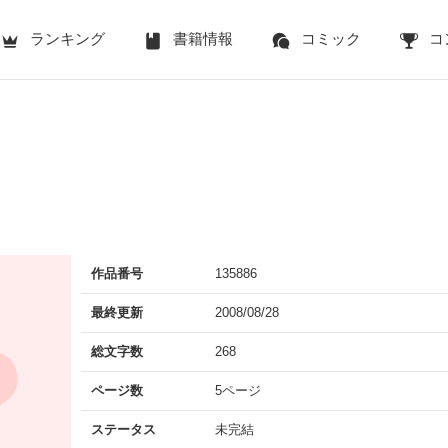
ランキング
書籍情報
コミック
コ
作品番号
135886
最終更新
2008/08/28
総文字数
268
ページ数
5ページ
ステータス
未完結