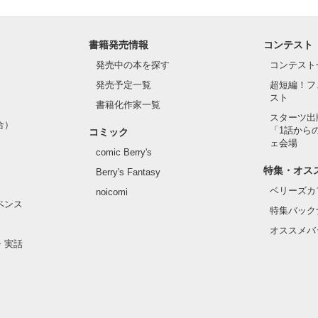
書籍発売情報
コンテスト
発売中の本を探す
コンテスト
発売予定一覧
超短編！フ
スト
書籍化作家一覧
スターツ出
合）
「1話から
コミック
ェ会場
comic Berry's
特集・オス
Berry's Fantasy
ベリーズカ
noicomi
ペンス
特集バック
オススメバ
・実話