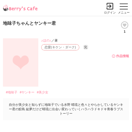
ログイン
メニュー
地味子ちゃんとヤンキー君
1
♪ほの♪
／著
恋愛(キケン・ダーク)
完
作品情報
#地味子
#ヤンキー
#美少女
自分が美少女と知らずに地味子でいる水野 晴琉と色々とやらかしているヤンキ
ー君の鮫島 紘夢だけど晴琉に出会い変わっていくハラハラドキドキ青春ラブス
トーリー