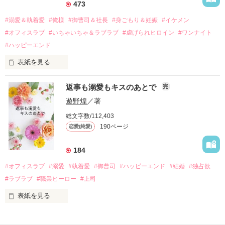
それから約十二年後。

473
過去の傷から、二度と会いたくないと思っていた哲平に

#溺愛＆執着愛
#俺様
#御曹司＆社長
#身ごもり＆妊娠
#イケメン
運命のような再会を果たす。

#オフィスラブ
#いちゃいちゃ＆ラブラブ
#虐げられヒロイン
#ワンナイト
そして、ひょんなことから

#ハッピーエンド
酔った勢いで一夜を共にしてしまった。

表紙を見る
さらに、美桜が初めてだと知った哲平は

『責任をとる、結婚しよう』と真っ直ぐに告げてきた。

　おかしな噂を流されて前の職場でうまくいかなかった梅田美
戸惑う美桜とは裏腹に、好きという気持ちを隠すことなく

返事も溺愛もキスのあとで
完
桜は、海外で傷心旅行をしていたところ、日本人美青年と出会
甘やかしてくる。

い、酒の勢いもあり一夜限りの関係となる。

遊野煌
／著
　帰国後、美桜は新しい職場でワンナイトした美青年と再会。
そんなある日、哲平は美桜がストーカー被害に

総文字数/112,403
なんと彼の正体は、とある財閥御曹司にも関わらず、一族を離
遭っていることを知る。

190ページ
恋愛(純愛)
れて起業した新進気鋭の実業家、社内でも冷徹だと評判な社長
美桜を守るため、哲平は同居を提案してきて――。

――御影恭司その人だったのだ――！

　なぜか恭司から飼い猫の世話係を命じられた美桜は、猫の世
184
話を口実にしばしば呼び出された上、二人はいわゆる身体だけ
夏木美桜(なつきみお)

#オフィスラブ
#溺愛
#執着愛
#御曹司
#ハッピーエンド
#結婚
#独占欲
✕

#ラブラブ
#職業ヒーロー
#上司
鳴海哲平 (なるみてっぺい)

表紙を見る
作品を読む
止まっていたはずの二人の時間が、再び動き出す。

舞川雛子（26）は大手お菓子メーカー、三日月製菓コーポレー
再会から始まる、溺愛ラブ。

ションの企画戦略室で働いている。
