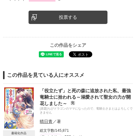
投票する
この作品をシェア
この作品を見ている人にオススメ
「役立たず」と死の森に追放された私、最強
竜騎士に拾われる～溺愛されて聖女の力が開
花しました～
完
[原題]ちびドラゴンのママになったので、竜騎士さまとはよろしくで
きません
晴日青
／著
総文字数/145,871
書籍化作品