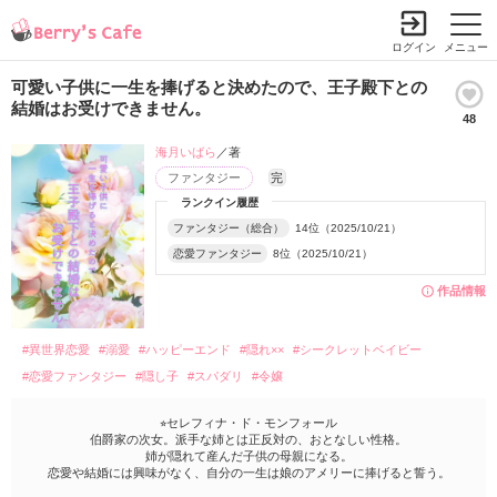
ログイン
メニュー
可愛い子供に一生を捧げると決めたので、王子殿下との
結婚はお受けできません。
48
海月いばら
／著
ファンタジー
完
ランクイン履歴
ファンタジー（総合）
14位（2025/10/21）
恋愛ファンタジー
8位（2025/10/21）
作品情報
#異世界恋愛
#溺愛
#ハッピーエンド
#隠れ××
#シークレットベイビー
#恋愛ファンタジー
#隠し子
#スパダリ
#令嬢
⭐︎セレフィナ・ド・モンフォール
伯爵家の次女。派手な姉とは正反対の、おとなしい性格。
姉が隠れて産んだ子供の母親になる。
恋愛や結婚には興味がなく、自分の一生は娘のアメリーに捧げると誓う。