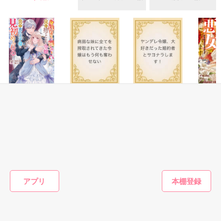
え？わたくし嫌われていたのではなくて！？

いた。

作品を読む
そんなある日、ルドヴィクが妹に婚約者の証の契約石に見立て
前向きすぎる主人公　×　不器用ヒーロー

た石を渡し、「君の方が婚約者だったらよかったのに」と言っ
ているのを聞いてしまう。

ヒーローのカッコよさとヘタレの時との

ギャップがポイントかと思います。

さらに婚約解消が出来ないのは自分が嫌がっているせいだとい
う嘘まで吐かれ、我慢の限界が来たジュスティーナは、ルドヴ
勘違いあり、笑いあり、激甘ありの

ィクとの婚約を破棄することを決意するが……

ふたりの恋愛模様をお楽しみくださると

ファンタジー
ファンタジー
ファンタジー
ファンタ
嬉しいです。

◆小説家になろうにも掲載中です

【アニメ化&書籍
病弱な妹に全てを
ヤンデレ令嬢、大
どうも、
◆2026年4月5日からベリーズファンタジー様より書籍発売中で
化＆コミカライ
搾取されてきた令
好きだった婚約者
でござい
主人公とヒーローのバカップルらしい

す！
ズ】虐げられてい
嬢はもう何も奪わ
とサヨナラしま
イチャイチャが1/3ほどあります。

三沢ケイ
m
た身代わり令嬢が
せない
す！
やきいもほくほく
やきいもほくほく
やきいもほくほく
呪われ王子に溶け
／著
／著
／著
頭を空っぽにしてゆるい感じで

作品を読む
るほどに愛される
読んでいただけると嬉しいです★

まで
もっと見る
アプリ
かんたん検索の条件を変える
作品を読む