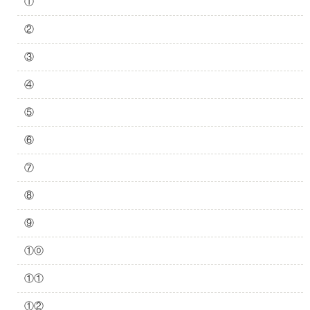
①
②
③
④
⑤
⑥
⑦
⑧
⑨
①⓪
①①
①②