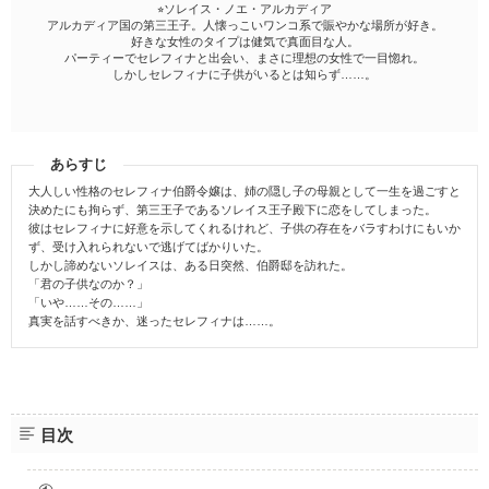
⭐︎ソレイス・ノエ・アルカディア
アルカディア国の第三王子。人懐っこいワンコ系で賑やかな場所が好き。
好きな女性のタイプは健気で真面目な人。
パーティーでセレフィナと出会い、まさに理想の女性で一目惚れ。
しかしセレフィナに子供がいるとは知らず……。
あらすじ
大人しい性格のセレフィナ伯爵令嬢は、姉の隠し子の母親として一生を過ごすと
決めたにも拘らず、第三王子であるソレイス王子殿下に恋をしてしまった。
彼はセレフィナに好意を示してくれるけれど、子供の存在をバラすわけにもいか
ず、受け入れられないで逃げてばかりいた。
しかし諦めないソレイスは、ある日突然、伯爵邸を訪れた。
「君の子供なのか？」
「いや……その……」
真実を話すべきか、迷ったセレフィナは……。
目次