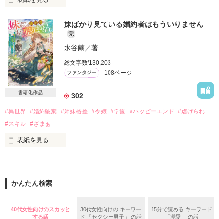
「大丈夫、私が守ってあげるから。

　……あなたは恐ろしいドラゴンになんてならないの」

わたくしが愛してやまない

妹ばかり見ている婚約者はもういりません
完
こうしてエレオノールはついに孵った子竜の

婚約者ライオネル様は

『母親』として彼のもとで

水谷繭
／著
過ごすことになってしまう。

どうやらわたくしを嫌っているようだ。

総文字数/130,203
敵同士、立する日々の中、

108ページ
ファンタジー
やがてふたりの心の距離が近づいて……。

でもそんなクールなライオネル様も

素敵ですわ——！！

書籍化作品
302
「俺はお前がいないと、生きられない」

#異世界
#婚約破棄
#姉妹格差
#令嬢
#学園
#ハッピーエンド
#虐げられ
身分の違いも、住む世界の違いも、

ハイスペイケメン婚約者を持つハーミリアは、

#スキル
#ざまぁ
なにもかもを乗り越えたふたりが掴む未来は――。

ある日突然、歯が強烈に痛み

話すこともできなくなってしまう。

表紙を見る
「素敵なことを教えてください」

いつもなら一方的に話しかけるのに

子爵令嬢のジュスティーナは、裕福な伯爵家の令息ルドヴィク
「ひと晩かけて教えてやる」

無言のまま過ごしていると

の婚約者。しかし、ルドヴィクはいつもジュスティーナではな
婚約者の様子がおかしくなり——？

く、彼女の妹のフェリーチェに会いに来る。

かんたん検索
――これは、一匹の子竜が結びつける

『パパ』と『ママ』の出会いの物語。
自分に対する態度とは全く違う優しい態度でフェリーチェに接
「頼む！僕を捨てないでくれ！」

するルドヴィクを見て傷つくジュスティーナだが、自分は妹の
40代女性向けのスカッと
30代女性向けの キーワー
15分で読める キーワード
ように愛らしくないし、魔法の能力も中途半端だからと諦めて
する話
ド 「セクシー男子」 の話
「溺愛」 の話