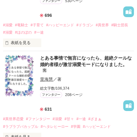
530ページ
ファンタジー
696
#溺愛
#竜騎士
#子育て
#ハッピーエンド
#ドラゴン
#異世界
#騎士団長
#溺愛
#ほのぼの
#一途
表紙を見る
「俺がお前の居場所になってやる」

とある事情で無言になったら、超絶クールな
婚約者様が激甘溺愛モードになりました。
リヨン王国の伯爵家に生まれたエレオノールは、

完
不義の子だと虐げられ、ついに捨てられてしまう。

その先で変わり者のエルフと出会い、

里海慧
／著
『孵らないドラゴンの卵』を育てて

総文字数/106,374
生きていたけれど……？

208ページ
ファンタジー
「これはお前の手に負える生き物ではない。

　おとなしく渡せ」

631
そう言ってエレオノールから卵を奪おうとするのは、

#異世界恋愛
#ファンタジー
#溺愛
#甘々
#一途
#ざまぁ
ベルグ帝国竜騎士団にて

#ラブラブバカップル
#ヘタレヒーロー
#学園
#ハッピーエンド
団長を務めるジークハルトだった。

表紙を見る