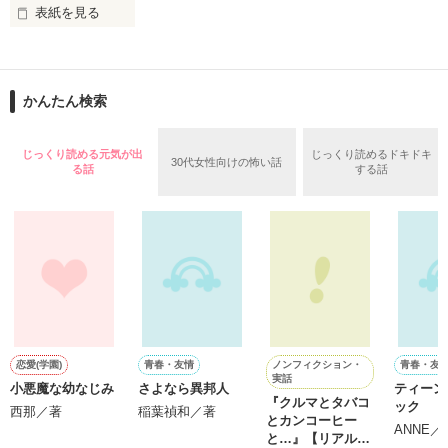
表紙を見る
作品を読む
止まっていたはずの二人の時間が、再び動き出す。

舞川雛子（26）は大手お菓子メーカー、三日月製菓コーポレー
再会から始まる、溺愛ラブ。

ションの企画戦略室で働いている。

また雛子には2年前から付き合いはじめ、半年前から同棲を始
2026.6.5～2026.7.25

かんたん検索
めた、同期で恋人の石垣守（26）がいるのだが、後輩の姫原由
羅（24）との浮気が発覚した上、いつのまにか元カノにされて
いた。

じっくり読める元気が出
じっくり読めるドキドキ
30代女性向けの怖い話
守と由羅から『便利屋雛子』と馬鹿にされ、一人こっそり泣い
る話
する話
＊以前、公開していた話の改稿版です＊

ていた雛子に、企画戦略室の上司である雪瀬鷹哉（29）が
『──俺と結婚してくれないか』といきなりプロポーズをしてき
た上、同居まで提案してきて──？

鷹哉『宜しくな、俺の雛子』🦅

雛子『俺の……ひぃ、雛子？！！！』🐥

作品を読む
シゴデキで冷徹な上司が見せる素顔は、なぜか想像以上に甘く
て……🐥💓🦅

ノンフィクション・
恋愛(学園)
青春・友情
青春・友
実話
小悪魔な幼なじみ
さよなら異邦人
ティーン
ナニ
※表紙も作中使用の画像も全てフリー素材です。

『クルマとタバコ
ック
※執筆期間2026.6.3〜7.20完結です。　

西那／著
稲葉禎和／著
とカンコーヒー
ANNE／
※他サイトさんにて恋愛トレンド1位でした〜良かったら読ん
と…』【リアル物