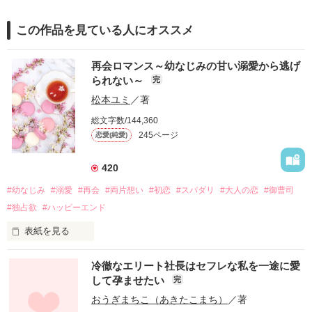
この作品を見ている人にオススメ
再会ロマンス～幼なじみの甘い溺愛から逃げ
られない～
完
松本ユミ
／著
総文字数/144,360
245ページ
恋愛(純愛)
420
#幼なじみ
#溺愛
#再会
#両片想い
#初恋
#スパダリ
#大人の恋
#御曹司
#独占欲
#ハッピーエンド
表紙を見る
冷徹なエリート社長はセフレな私を一途に愛
して孕ませたい
完
幼なじみの哲平に淡い恋心を抱いていた美桜。

おうぎまちこ（あきたこまち）
／著
しかし、ある出来事をきっかけに二人の関係は壊れてしまう。
