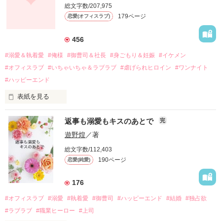
総文字数/207,975
関係修復もできないまま、美桜は両親の離婚によって

179ページ
恋愛(オフィスラブ)
引っ越すことになり、哲平とも離れ離れになった。

それから約十二年後。

456
過去の傷から、二度と会いたくないと思っていた哲平に

#溺愛＆執着愛
#俺様
#御曹司＆社長
#身ごもり＆妊娠
#イケメン
運命のような再会を果たす。

#オフィスラブ
#いちゃいちゃ＆ラブラブ
#虐げられヒロイン
#ワンナイト
そして、ひょんなことから

#ハッピーエンド
酔った勢いで一夜を共にしてしまった。

表紙を見る
さらに、美桜が初めてだと知った哲平は

『責任をとる、結婚しよう』と真っ直ぐに告げてきた。

　おかしな噂を流されて前の職場でうまくいかなかった梅田美
戸惑う美桜とは裏腹に、好きという気持ちを隠すことなく

返事も溺愛もキスのあとで
完
桜は、海外で傷心旅行をしていたところ、日本人美青年と出会
甘やかしてくる。

い、酒の勢いもあり一夜限りの関係となる。

遊野煌
／著
　帰国後、美桜は新しい職場でワンナイトした美青年と再会。
そんなある日、哲平は美桜がストーカー被害に

総文字数/112,403
なんと彼の正体は、とある財閥御曹司にも関わらず、一族を離
遭っていることを知る。

190ページ
恋愛(純愛)
れて起業した新進気鋭の実業家、社内でも冷徹だと評判な社長
美桜を守るため、哲平は同居を提案してきて――。

――御影恭司その人だったのだ――！

　なぜか恭司から飼い猫の世話係を命じられた美桜は、猫の世
176
話を口実にしばしば呼び出された上、二人はいわゆる身体だけ
夏木美桜(なつきみお)

#オフィスラブ
#溺愛
#執着愛
#御曹司
#ハッピーエンド
#結婚
#独占欲
✕

#ラブラブ
#職業ヒーロー
#上司
鳴海哲平 (なるみてっぺい)
