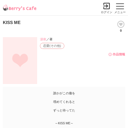
ログイン
メニュー
KISS ME
0
涙依
／著
恋愛(その他)
作品情報
誰かがこの傷を
埋めてくれると
ずっと待ってた
～KISS ME～