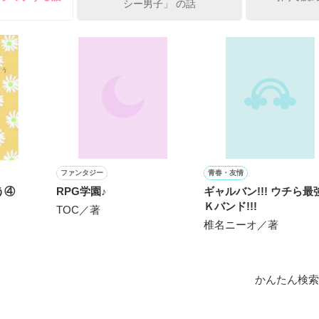
シー男子」 の話
ひぃ、雛子？！！！』🐥

上司が見せる素顔は、なぜか想像以上に甘くて……🐥💓🦅

作品を読む
用の画像も全てフリー素材です。

.6.3〜7.20完結です。　

にて恋愛トレンド1位でした〜良かったら読んで頂けると嬉しいです。
作品を読む
ファンタジー
青春・友情
う④
RPG学園♪
ギャルバン!!! ウチら最
Ｋバンド!!!
TOC／著
椎名ニーオ／著
かんたん検索