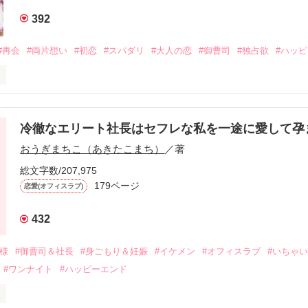
392
#再会
#両片想い
#初恋
#スパダリ
#大人の恋
#御曹司
#独占欲
#ハッ
冷徹なエリート社長はセフレな私を一途に愛して孕
に淡い恋心を抱いていた美桜。

おうぎまちこ（あきたこまち）
／著
来事をきっかけに二人の関係は壊れてしまう。

ないまま、美桜は両親の離婚によって

総文字数/207,975
なり、哲平とも離れ離れになった。

179ページ
恋愛(オフィスラブ)
年後。

432
二度と会いたくないと思っていた哲平に

会を果たす。

俺様
#御曹司＆社長
#身ごもり＆妊娠
#イケメン
#オフィスラブ
#いちゃ
なことから

#ワンナイト
#ハッピーエンド
夜を共にしてしまった。

初めてだと知った哲平は
