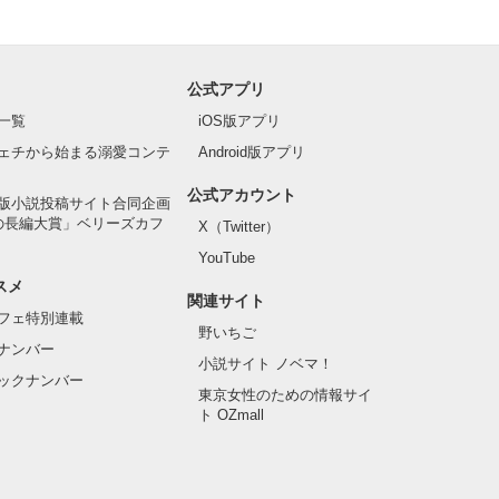
公式アプリ
一覧
iOS版アプリ
ェチから始まる溺愛コンテ
Android版アプリ
公式アカウント
版小説投稿サイト合同企画
の長編大賞」ベリーズカフ
X（Twitter）
YouTube
スメ
関連サイト
フェ特別連載
野いちご
ナンバー
小説サイト ノベマ！
ックナンバー
東京女性のための情報サイ
ト OZmall