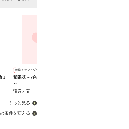
恋愛(キケン・ダーク)
恋愛(純愛)
ミステリー・サスペンス
恋愛(純愛)
強Ｊ
紫陽花～7色のヤンキー達
愛が壊れた時、策略御曹司
零度の華 Ⅰ
甘溺愛婚 ～性
～
の罠に堕ちていく
契約婚で俺様御
狼零／著
される～
環貴／著
にしのそら／著
花室 芽苳／著
もっと見る
の条件を変える