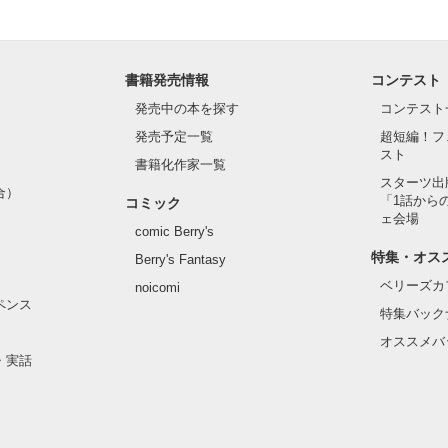
書籍発売情報
コンテスト
発売中の本を探す
コンテスト
発売予定一覧
超短編！フ
スト
書籍化作家一覧
スターツ出
合）
「1話から
コミック
ェ会場
comic Berry's
特集・オス
Berry's Fantasy
ベリーズカ
noicomi
ペンス
特集バック
オススメバ
・実話