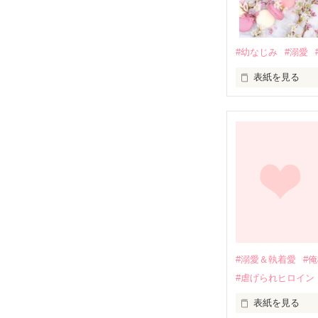
#幼なじみ
#溺愛
表紙を見る
幼なじみの哲平
しかし、ある出
関係修復もでき
引っ越すことに
それから約十二
過去の傷から、
運命のような再
#溺愛＆執着愛
#
そして、ひょん
#虐げられヒロイン
酔った勢いで一
表紙を見る
さらに、美桜が