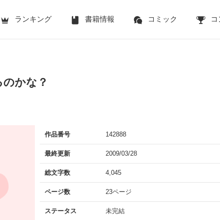
ランキング
書籍情報
コミック
コ
るのかな？
作品番号
142888
最終更新
2009/03/28
総文字数
4,045
ページ数
23ページ
ステータス
未完結