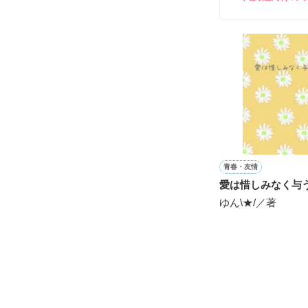
雛子『俺の……
シゴデキで冷徹な
※表紙も作中使
※執筆期間2026
※他サイトさん
青春・友情
愛は惜しみなく与
ゆん\★/／著