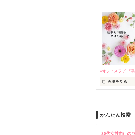
『責任をとる、
　おかしな噂を
戸惑う美桜とは
ろ、日本人美青
甘やかしてくる。
　帰国後、美桜
も関わらず、一
そんなある日、
人だったのだ―
遭っていること
　なぜか恭司か
美桜を守るため
夏木美桜(なつき
✕

鳴海哲平 (なる
#オフィスラブ
#
止まっていたは
表紙を見る
再会から始まる
舞川雛子（26
2026.6.5～2026.
また雛子には2
のだが、後輩の
守と由羅から『
かんたん検索
雪瀬鷹哉（29
＊以前、公開し
してきて──？

鷹哉『宜しくな、
20代女性向けの