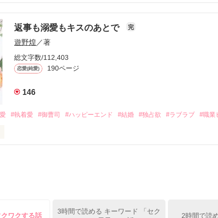
結婚しよう』と真っ直ぐに告げてきた。

流されて前の職場でうまくいかなかった梅田美桜は、海外で傷心旅行を
裏腹に、好きという気持ちを隠すことなく

年と出会い、酒の勢いもあり一夜限りの関係となる。



は新しい職場でワンナイトした美青年と再会。なんと彼の正体は、とあ
返事も溺愛もキスのあとで
完
族を離れて起業した新進気鋭の実業家、社内でも冷徹だと評判な社長―
哲平は美桜がストーカー被害に

遊野煌
／著
―！

を知る。

ら飼い猫の世話係を命じられた美桜は、猫の世話を口実にしばしば呼び
、哲平は同居を提案してきて――。

総文字数/112,403
190ページ
恋愛(純愛)
みお)

146
作品を読む
みてっぺい)

溺愛
#執着愛
#御曹司
#ハッピーエンド
#結婚
#独占欲
#ラブラブ
#職業
ずの二人の時間が、再び動き出す。

、溺愛ラブ。

）は大手お菓子メーカー、三日月製菓コーポレーションの企画戦略室で働
7.25

年前から付き合いはじめ、半年前から同棲を始めた、同期で恋人の石垣守
姫原由羅（24）との浮気が発覚した上、いつのまにか元カノにされてい
便利屋雛子』と馬鹿にされ、一人こっそり泣いていた雛子に、企画戦略
）が『──俺と結婚してくれないか』といきなりプロポーズをしてきた上
ていた話の改稿版です＊

3時間で読める キーワード 「セク
俺の雛子』🦅

ワクワクする話
2時間で読