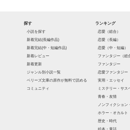
探す
ランキング
小説を探す
恋愛（総合）
新着完結(長編作品)
恋愛（長編）
新着完結(中・短編作品)
恋愛（中・短編）
新着レビュー
ファンタジー（総
新着更新
ファンタジー
ジャンル別小説一覧
恋愛ファンタジー
ベリーズ文庫の原作が無料で読める
実用・エッセイ
コミュニティ
ミステリー・サス
青春・友情
ノンフィクション
ホラー・オカルト
歴史・時代
絵本・童話