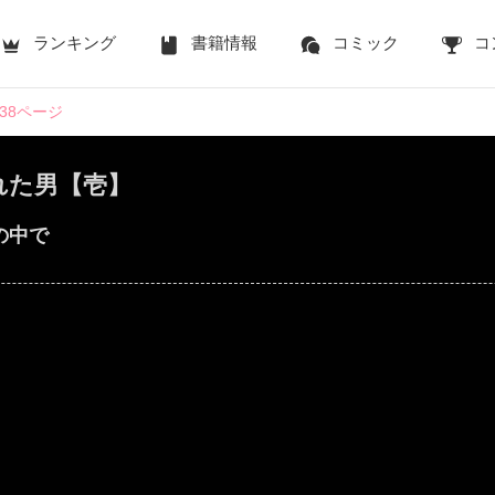
ランキング
書籍情報
コミック
コ
138ページ
れた男【壱】
の中で