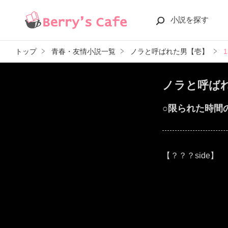
小説を探す
トップ
青春・友情小説一覧
ノラと呼ばれた男【壱】
ノラと呼ば
○限られた時間
【？？？side】