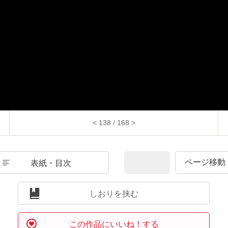
< 138 / 168 >
表紙・目次
しおりを挟む
この作品にいいね！する