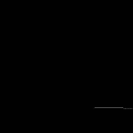
――――――……