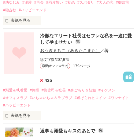
#幼なじみ
#溺愛
#再会
#両片想い
#初恋
#スパダリ
#大人の恋
#御曹司
#独占欲
#ハッピーエンド
表紙を見る
冷徹なエリート社長はセフレな私を一途に愛
して孕ませたい
完
幼なじみの哲平に淡い恋心を抱いていた美桜。

おうぎまちこ（あきたこまち）
／著
しかし、ある出来事をきっかけに二人の関係は壊れてしまう。

総文字数/207,975
関係修復もできないまま、美桜は両親の離婚によって

179ページ
恋愛(オフィスラブ)
引っ越すことになり、哲平とも離れ離れになった。

それから約十二年後。

435
過去の傷から、二度と会いたくないと思っていた哲平に

#溺愛＆執着愛
#俺様
#御曹司＆社長
#身ごもり＆妊娠
#イケメン
運命のような再会を果たす。

#オフィスラブ
#いちゃいちゃ＆ラブラブ
#虐げられヒロイン
#ワンナイト
そして、ひょんなことから

#ハッピーエンド
酔った勢いで一夜を共にしてしまった。

表紙を見る
さらに、美桜が初めてだと知った哲平は

『責任をとる、結婚しよう』と真っ直ぐに告げてきた。

　おかしな噂を流されて前の職場でうまくいかなかった梅田美
戸惑う美桜とは裏腹に、好きという気持ちを隠すことなく

返事も溺愛もキスのあとで
完
桜は、海外で傷心旅行をしていたところ、日本人美青年と出会
甘やかしてくる。
