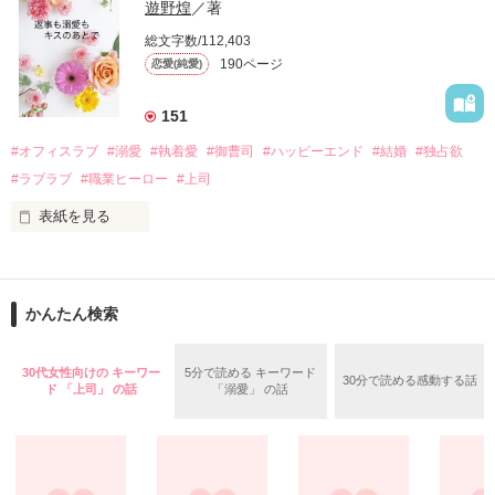
い、酒の勢いもあり一夜限りの関係となる。

遊野煌
／著
　帰国後、美桜は新しい職場でワンナイトした美青年と再会。
そんなある日、哲平は美桜がストーカー被害に

総文字数/112,403
なんと彼の正体は、とある財閥御曹司にも関わらず、一族を離
遭っていることを知る。

190ページ
恋愛(純愛)
れて起業した新進気鋭の実業家、社内でも冷徹だと評判な社長
美桜を守るため、哲平は同居を提案してきて――。

――御影恭司その人だったのだ――！

　なぜか恭司から飼い猫の世話係を命じられた美桜は、猫の世
151
話を口実にしばしば呼び出された上、二人はいわゆる身体だけ
夏木美桜(なつきみお)

#オフィスラブ
#溺愛
#執着愛
#御曹司
#ハッピーエンド
#結婚
#独占欲
✕

#ラブラブ
#職業ヒーロー
#上司
鳴海哲平 (なるみてっぺい)

表紙を見る
作品を読む
止まっていたはずの二人の時間が、再び動き出す。

舞川雛子（26）は大手お菓子メーカー、三日月製菓コーポレー
再会から始まる、溺愛ラブ。

ションの企画戦略室で働いている。

また雛子には2年前から付き合いはじめ、半年前から同棲を始
2026.6.5～2026.7.25

かんたん検索
めた、同期で恋人の石垣守（26）がいるのだが、後輩の姫原由
羅（24）との浮気が発覚した上、いつのまにか元カノにされて
いた。

30代女性向けの キーワー
5分で読める キーワード
30分で読める感動する話
守と由羅から『便利屋雛子』と馬鹿にされ、一人こっそり泣い
ド 「上司」 の話
「溺愛」 の話
＊以前、公開していた話の改稿版です＊

ていた雛子に、企画戦略室の上司である雪瀬鷹哉（29）が
『──俺と結婚してくれないか』といきなりプロポーズをしてき
た上、同居まで提案してきて──？

鷹哉『宜しくな、俺の雛子』🦅
