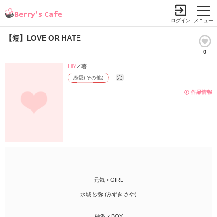
ログイン
メニュー
【短】LOVE OR HATE
0
LilY
／著
恋愛(その他)
完
作品情報
元気 × GIRL
水城 紗弥 (みずき さや)
硬派 × BOY