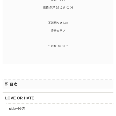
佐伯 奈津 (さえき なつ)
不器用な２人の
青春☆ラブ
＊ 2009 07 31 ＊
目次
LOVE OR HATE
side−紗弥