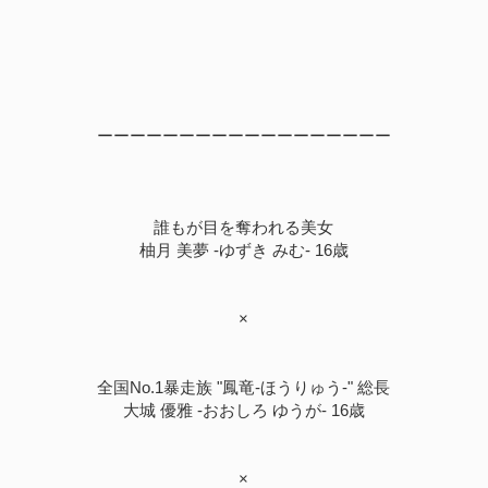
ーーーーーーーーーーーーーーーーーー
誰もが目を奪われる美女
柚月 美夢 -ゆずき みむ- 16歳
×
全国No.1暴走族 "鳳竜-ほうりゅう-" 総長
大城 優雅 -おおしろ ゆうが- 16歳
×