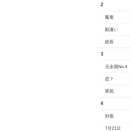
2
鳳竜
勘違い
総長
3
元全国No.4
恋？
翠苑
4
対面
7月21日