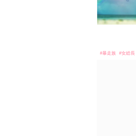
#暴走族
#女総長