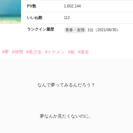
PV数
1,602,144
いいね数
112
ランクイン履歴
青春・友情
1位（2021/06/30）
#夢
#仲間
#美少女
#イケメン
#姫
#過去
なんで夢ってみるんだろう？
夢なんか見たくないのに。