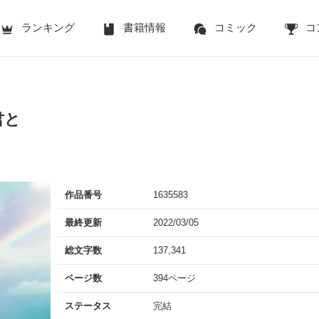
ランキング
書籍情報
コミック
コ
君と
作品番号
1635583
最終更新
2022/03/05
総文字数
137,341
ページ数
394ページ
ステータス
完結