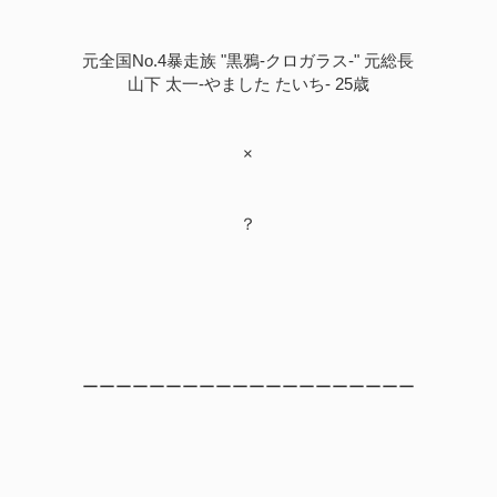
元全国No.4暴走族 "黒鴉-クロガラス-" 元総長
山下 太一-やました たいち- 25歳
×
？
ーーーーーーーーーーーーーーーーーーーー