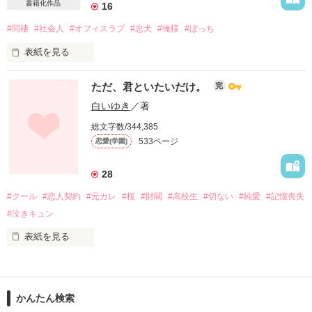
書籍化作品
16
#同棲
#社会人
#オフィスラブ
#忠犬
#俺様
#ぼっち
表紙を見る
ただ、君といたいだけ。
完
「待って！！ ソラ君玄関で寝ないで！！ せめてベッド行
こ！！」

白いゆき
／著
総文字数/344,385
「んー分かった分かったまた今度ね」

533ページ
恋愛(学園)
「何が！？」

28
#クール
#恋人契約
#元カレ
#桜
#財閥
#高校生
#切ない
#純愛
#記憶喪失
ただいま同棲中の私の彼氏、

#泣きキュン
何を考えているのか全く分かりません

表紙を見る
仕事命で、

＊2013.12/25 書籍化＊

無口で、

かんたん検索