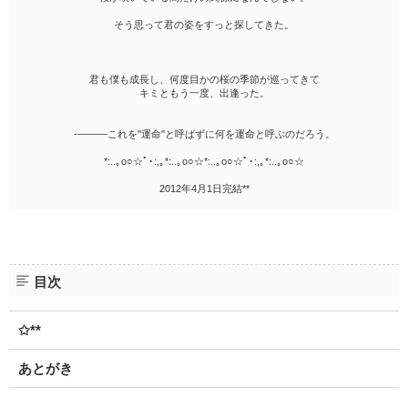
そう思って君の姿をすっと探してきた。
君も僕も成長し、何度目かの桜の季節が巡ってきて
キミともう一度、出逢った。
-―――これを"運命"と呼ばずに何を運命と呼ぶのだろう。
*:..｡o○☆ﾟ･:,｡*:..｡o○☆*:..｡o○☆ﾟ･:,｡*:..｡o○☆
2012年4月1日完結**
目次
✩**
あとがき