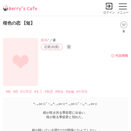
ログイン
メニュー
桜色の恋 【短】
0
藍琉/*
／著
恋愛(純愛)
完
作品情報
#桜
#恋
#入学式
#キス
#長恋
#再会
#短編
#大学生
*:..｡o○☆ﾟ･:,｡*:..｡o○☆*:..｡o○☆ﾟ･:,｡*:..｡o○☆
桜が咲き誇る季節君に出会い、
桜が散る季節君と別れた。
桜が咲いている間だけの関係になんてしない。