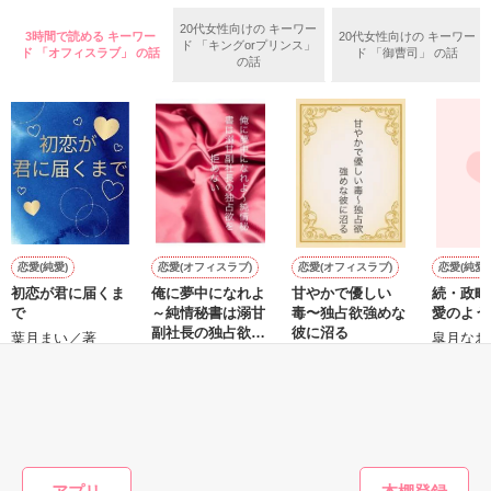
人間嫌いで……

20代女性向けの キーワー
3時間で読める キーワー
20代女性向けの キーワー
ド 「キングorプリンス」
もう絶対

ド 「オフィスラブ」 の話
ド 「御曹司」 の話
の話
恋なんてしない

「……今から証明してあげる」

そう思ってたのに…

でも、私が弱い言葉を知っている、

ほんとにずるい人

キスからはじまる

恋愛(純愛)
恋愛(オフィスラブ)
恋愛(オフィスラブ)
恋愛(純愛)
初恋が君に届くま
俺に夢中になれよ
甘やかで優しい
続・政略
ヒミツの恋人契約!?

☆*:.｡. なんでもないカップルの

で
～純情秘書は溺甘
毒〜独占欲強めな
愛のよう
副社長の独占欲を
彼に沼る
葉月まい／著
皐月なお
特別なまいにち.｡.:*☆

拒めない
青蘭 まこと／著
にしのそら／著
恋人のフリからはじまった

1話完結型

もっと見る
一生、忘れられない

ゆったりシリーズ化

かんたん検索の条件を変える
高校最後の１年間

社会人/同期/オフィスラブ/同棲