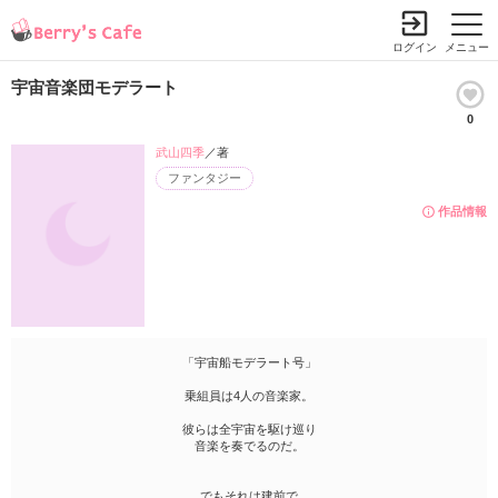
ログイン
メニュー
宇宙音楽団モデラート
0
武山四季
／著
ファンタジー
作品情報
「宇宙船モデラート号」
乗組員は4人の音楽家。
彼らは全宇宙を駆け巡り
音楽を奏でるのだ。
でもそれは建前で