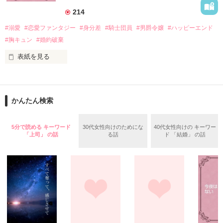
214
「ど、どいてぇぇぇえ！！！！！」

#溺愛
#恋愛ファンタジー
#身分差
#騎士団員
#男爵令嬢
#ハッピーエンド
作品を読む
「…は？」

#胸キュン
#婚約破棄
表紙を見る
そんな最悪の出会いを果たした二人

目が覚めたら、自分の隣に知らない男が眠っていた。

かんたん検索
リリィ・ロゼッタ侯爵令嬢

朝の鍛錬が迫っていて置いていったが……

ふんわりとした淡いピンクの髪に澄んだ水色の瞳

鍛錬後の業務中に遭遇、彼はあの近衛騎士団長だと判明した。

5分で読める キーワード
30代女性向けのためにな
40代女性向けの キーワー
透き通るほど白い肌と華奢の手足

「上司」 の話
る話
ド 「結婚」 の話
お人形のように可愛いらしい見た目とは裏腹に

残念なほどに自由でお気楽なお転婆令嬢

「あの、本当に、何でもしますのでクビだけは……」

「そうだな……黙ってはおいてやろう。だが、何でもするとい
ギル・レイヴン公爵

う言葉は言わないほうがいい」

サラサラとした綺麗な黒髪に綺麗な青色の瞳

あまりにも整った顔は女性たちを引き寄せる

甘い言葉をささやく近衛騎士団長に翻弄されるテレシアの恋物
社交界で圧倒的人気を誇っていた

語が始まる——
