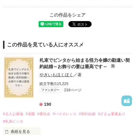
この作品をシェア
この作品を見ている人にオススメ
札束でビンタから始まる怪力令嬢の勘違い契
約結婚～お飾りの妻は最高です～
完
やきいもほくほく
／著
総文字数/115,225
216ページ
ファンタジー
190
#主人公最強
#溺愛
#裏社会
#バイオレンス
#契約結婚
#ざまぁ要素あり
#札束ビンタ
表紙を見る