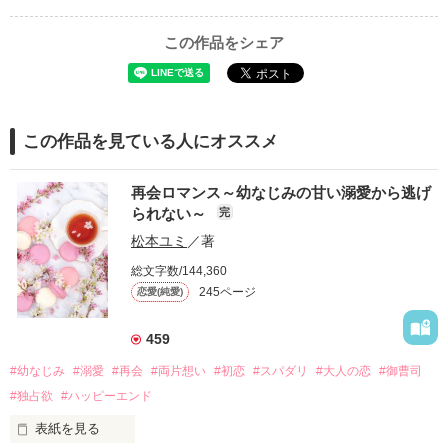
この作品をシェア
この作品を見ている人にオススメ
再会ロマンス～幼なじみの甘い溺愛から逃げ
られない～
完
松本ユミ
／著
総文字数/144,360
245ページ
恋愛(純愛)
459
#幼なじみ
#溺愛
#再会
#両片想い
#初恋
#スパダリ
#大人の恋
#御曹司
#独占欲
#ハッピーエンド
表紙を見る