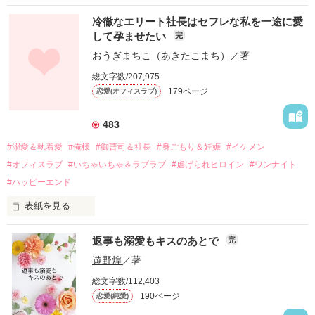
冷徹なエリート社長はセフレな私を一途に愛
して孕ませたい
完
幼なじみの哲平に淡い恋心を抱いていた美桜。

おうぎまちこ（あきたこまち）
／著
しかし、ある出来事をきっかけに二人の関係は壊れてしまう。

総文字数/207,975
関係修復もできないまま、美桜は両親の離婚によって

179ページ
恋愛(オフィスラブ)
引っ越すことになり、哲平とも離れ離れになった。

それから約十二年後。

483
過去の傷から、二度と会いたくないと思っていた哲平に

#溺愛＆執着愛
#俺様
#御曹司＆社長
#身ごもり＆妊娠
#イケメン
運命のような再会を果たす。

#オフィスラブ
#いちゃいちゃ＆ラブラブ
#虐げられヒロイン
#ワンナイト
そして、ひょんなことから

#ハッピーエンド
酔った勢いで一夜を共にしてしまった。

表紙を見る
さらに、美桜が初めてだと知った哲平は

『責任をとる、結婚しよう』と真っ直ぐに告げてきた。

　おかしな噂を流されて前の職場でうまくいかなかった梅田美
戸惑う美桜とは裏腹に、好きという気持ちを隠すことなく

返事も溺愛もキスのあとで
完
桜は、海外で傷心旅行をしていたところ、日本人美青年と出会
甘やかしてくる。

い、酒の勢いもあり一夜限りの関係となる。

遊野煌
／著
　帰国後、美桜は新しい職場でワンナイトした美青年と再会。
そんなある日、哲平は美桜がストーカー被害に

総文字数/112,403
なんと彼の正体は、とある財閥御曹司にも関わらず、一族を離
遭っていることを知る。

190ページ
恋愛(純愛)
れて起業した新進気鋭の実業家、社内でも冷徹だと評判な社長
美桜を守るため、哲平は同居を提案してきて――。

――御影恭司その人だったのだ――！
