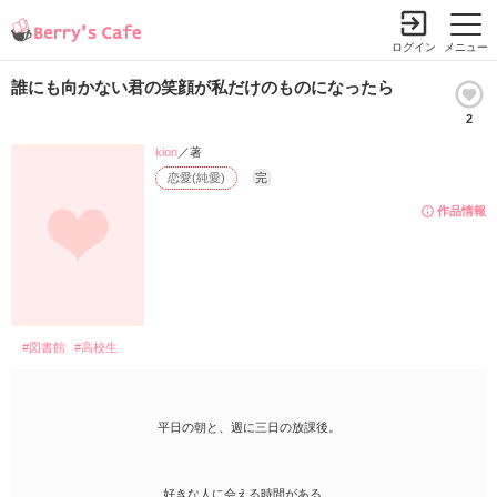
ログイン
メニュー
誰にも向かない君の笑顔が私だけのものになったら
2
kion
／著
恋愛(純愛)
完
作品情報
#図書館
#高校生
平日の朝と、週に三日の放課後。
好きな人に会える時間がある。