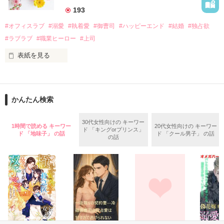
　なぜか恭司から飼い猫の世話係を命じられた美桜は、猫の世
193
話を口実にしばしば呼び出された上、二人はいわゆる身体だけ
夏木美桜(なつきみお)

#オフィスラブ
#溺愛
#執着愛
#御曹司
#ハッピーエンド
#結婚
#独占欲
✕

#ラブラブ
#職業ヒーロー
#上司
鳴海哲平 (なるみてっぺい)

表紙を見る
作品を読む
止まっていたはずの二人の時間が、再び動き出す。

舞川雛子（26）は大手お菓子メーカー、三日月製菓コーポレー
再会から始まる、溺愛ラブ。

ションの企画戦略室で働いている。

また雛子には2年前から付き合いはじめ、半年前から同棲を始
2026.6.5～2026.7.25

かんたん検索
めた、同期で恋人の石垣守（26）がいるのだが、後輩の姫原由
羅（24）との浮気が発覚した上、いつのまにか元カノにされて
いた。

30代女性向けの キーワー
1時間で読める キーワー
20代女性向けの キーワー
ド 「キングorプリンス」
守と由羅から『便利屋雛子』と馬鹿にされ、一人こっそり泣い
ド 「地味子」 の話
ド 「クール男子」 の話
＊以前、公開していた話の改稿版です＊

の話
ていた雛子に、企画戦略室の上司である雪瀬鷹哉（29）が
『──俺と結婚してくれないか』といきなりプロポーズをしてき
た上、同居まで提案してきて──？

鷹哉『宜しくな、俺の雛子』🦅

雛子『俺の……ひぃ、雛子？！！！』🐥

作品を読む
シゴデキで冷徹な上司が見せる素顔は、なぜか想像以上に甘く
て……🐥💓🦅
