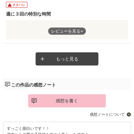
ネタバレ
週に３回の特別な時間
小さな図書館で始まる、優しく、そして素敵な物語。
レビューを見る
気になり始めた、優しい笑顔をする彼。
気になり始めた、いろんな表情をする彼女。
いつしかお互いを意識し始め、いつしか目で追っていた、週に３
回の特別な時間。
小さな一歩が、優しく流れる図書館の時間に、新たな風を吹かせ
もっと見る
る。
｢小さな勇気で、世界は変わる。｣
二人の目線から書かれることで、思い合っているのに伝えられず
この作品の感想ノート
すれ違っているところがよく伝わり、そこがまたいじらしくて愛
らしい。
二人の行く末が気になるところです。
感想を書く
感想ノートについて
すっごく面白いです！！