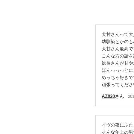
犬甘さんって大
幼馴染とかのも
犬甘さん最高で
こんな方の話を
総長さんが甘や
ほんっっっとに
めっちゃ好きで
頑張ってくださ
AZ828
さん
201
イヴの夜にふた
そんな年上の男