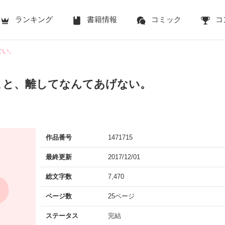
ランキング
書籍情報
コミック
コ
ない。
こと、離してなんてあげない。
作品番号
1471715
最終更新
2017/12/01
総文字数
7,470
ページ数
25ページ
ステータス
完結