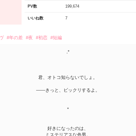
PV数
199,674
いいね数
7
ヴ
#年の差
#夜
#初恋
#短編
.*
君、オトコ知らないでしょ。
――きっと、ビックリするよ。
*
好きになったのは、
ミステリアスな色男。