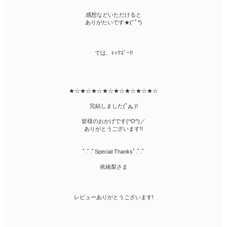
感想などいただけると
ありがたいです★('`ﾟ*)
では、ﾚｯﾂｺﾞｰ!!
★☆★☆★☆★☆★☆★☆★☆★☆
完結しました(ﾟд｡)!
皆様のおかげです(^O^)／
ありがとうございます!!
ﾟ.ﾟ.ﾟSpecial Thanksﾟ.ﾟ.ﾟ
依緒梨さま
レビューありがとうございます!