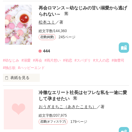
再会ロマンス～幼なじみの甘い溺愛から逃げ
られない～
完
松本ユミ
／著
総文字数/144,360
245ページ
恋愛(純愛)
444
#幼なじみ
#溺愛
#再会
#両片想い
#初恋
#スパダリ
#大人の恋
#御曹司
#独占欲
#ハッピーエンド
表紙を見る
冷徹なエリート社長はセフレな私を一途に愛
して孕ませたい
完
幼なじみの哲平に淡い恋心を抱いていた美桜。

おうぎまちこ（あきたこまち）
／著
しかし、ある出来事をきっかけに二人の関係は壊れてしまう。

総文字数/207,975
関係修復もできないまま、美桜は両親の離婚によって

179ページ
恋愛(オフィスラブ)
引っ越すことになり、哲平とも離れ離れになった。
