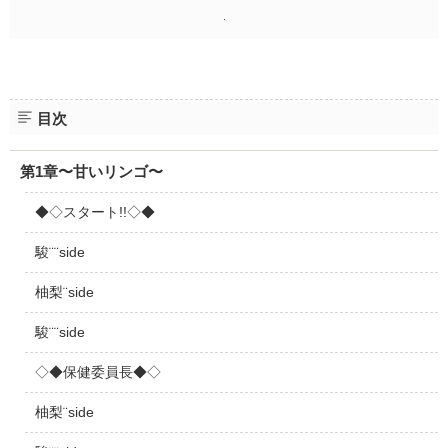
.
目次
第1章〜甘いリンゴ〜
◆◇スタート!!◇◆
駿¨¨side
柚梨¨side
駿¨¨side
◇◆保健委員長◆◇
柚梨¨side