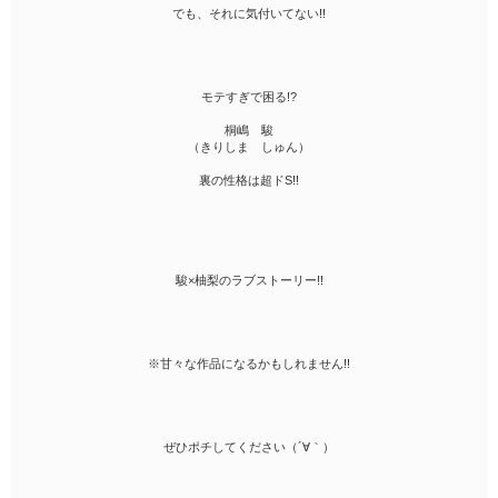
でも、それに気付いてない!!
モテすぎで困る!?
桐嶋 駿
（きりしま しゅん）
裏の性格は超ドS!!
駿×柚梨のラブストーリー!!
※甘々な作品になるかもしれません!!
ぜひポチしてください（´∀｀）