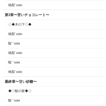
柚梨¨side
第3章〜苦いチョコレート〜
◇◆木の下◇◆
柚梨¨side
駿¨¨side
柚梨¨side
駿¨¨side
柚梨¨side
最終章〜甘い砂糖〜
◆◇駿の家◆◇
駿¨¨side