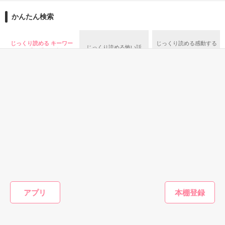
ションの企画戦略室で働いている。

また雛子には2年前から付き合いはじめ、半年前から同棲を始
2026.6.5～2026.7.25

かんたん検索
めた、同期で恋人の石垣守（26）がいるのだが、後輩の姫原由
羅（24）との浮気が発覚した上、いつのまにか元カノにされて
いた。

じっくり読める キーワー
じっくり読める感動する
じっくり読める怖い話
守と由羅から『便利屋雛子』と馬鹿にされ、一人こっそり泣い
ド 「溺愛」 の話
話
＊以前、公開していた話の改稿版です＊

ていた雛子に、企画戦略室の上司である雪瀬鷹哉（29）が
『──俺と結婚してくれないか』といきなりプロポーズをしてき
た上、同居まで提案してきて──？

鷹哉『宜しくな、俺の雛子』🦅

雛子『俺の……ひぃ、雛子？！！！』🐥

作品を読む
シゴデキで冷徹な上司が見せる素顔は、なぜか想像以上に甘く
て……🐥💓🦅

恋愛(純愛)
恋愛(オフィスラブ)
恋愛(純愛)
恋愛(純愛)
再会ロマンス～幼
冷徹なエリート社
返事も溺愛もキス
結婚した
※表紙も作中使用の画像も全てフリー素材です。

なじみの甘い溺愛
長はセフレな私を
のあとで
ずの俺様
※執筆期間2026.6.3〜7.20完結です。　

から逃げられない
一途に愛して孕ま
成婚を強
遊野煌／著
※他サイトさんにて恋愛トレンド1位でした〜良かったら読ん
～
せたい
した
松本ユミ／著
おうぎまちこ（あ
森野りも
で頂けると嬉しいです。
アプリ
きたこまち）／著
もっと見る