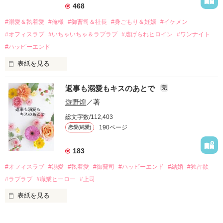
それから約十二年後。

468
過去の傷から、二度と会いたくないと思っていた哲平に

#溺愛＆執着愛
#俺様
#御曹司＆社長
#身ごもり＆妊娠
#イケメン
運命のような再会を果たす。

#オフィスラブ
#いちゃいちゃ＆ラブラブ
#虐げられヒロイン
#ワンナイト
そして、ひょんなことから

#ハッピーエンド
酔った勢いで一夜を共にしてしまった。

表紙を見る
さらに、美桜が初めてだと知った哲平は

『責任をとる、結婚しよう』と真っ直ぐに告げてきた。

　おかしな噂を流されて前の職場でうまくいかなかった梅田美
戸惑う美桜とは裏腹に、好きという気持ちを隠すことなく

返事も溺愛もキスのあとで
完
桜は、海外で傷心旅行をしていたところ、日本人美青年と出会
甘やかしてくる。

い、酒の勢いもあり一夜限りの関係となる。

遊野煌
／著
　帰国後、美桜は新しい職場でワンナイトした美青年と再会。
そんなある日、哲平は美桜がストーカー被害に

総文字数/112,403
なんと彼の正体は、とある財閥御曹司にも関わらず、一族を離
遭っていることを知る。

190ページ
恋愛(純愛)
れて起業した新進気鋭の実業家、社内でも冷徹だと評判な社長
美桜を守るため、哲平は同居を提案してきて――。

――御影恭司その人だったのだ――！

　なぜか恭司から飼い猫の世話係を命じられた美桜は、猫の世
183
話を口実にしばしば呼び出された上、二人はいわゆる身体だけ
夏木美桜(なつきみお)

#オフィスラブ
#溺愛
#執着愛
#御曹司
#ハッピーエンド
#結婚
#独占欲
✕

#ラブラブ
#職業ヒーロー
#上司
鳴海哲平 (なるみてっぺい)

表紙を見る
作品を読む
止まっていたはずの二人の時間が、再び動き出す。

舞川雛子（26）は大手お菓子メーカー、三日月製菓コーポレー
再会から始まる、溺愛ラブ。
