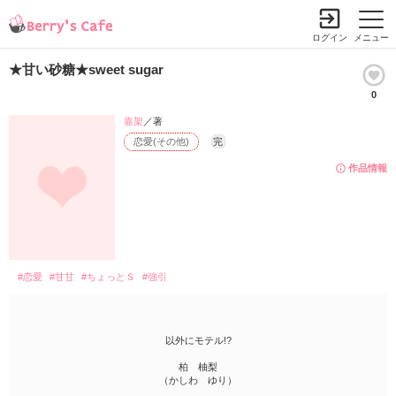
ログイン
メニュー
★甘い砂糖★sweet sugar
0
嘉架
／著
恋愛(その他)
完
作品情報
#恋愛
#甘甘
#ちょっとＳ
#強引
以外にモテル!?
柏 柚梨
（かしわ ゆり）