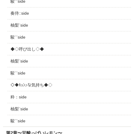
駿¨¨side
奏侍::side
柚梨¨side
駿¨¨side
◆◇呼び出し◇◆
柚梨¨side
駿¨¨side
◇◆ｷｭﾝ♪な気持ち◆◇
粋：side
柚梨¨side
駿¨¨side
第2章〜甘酸っぱいレモン〜