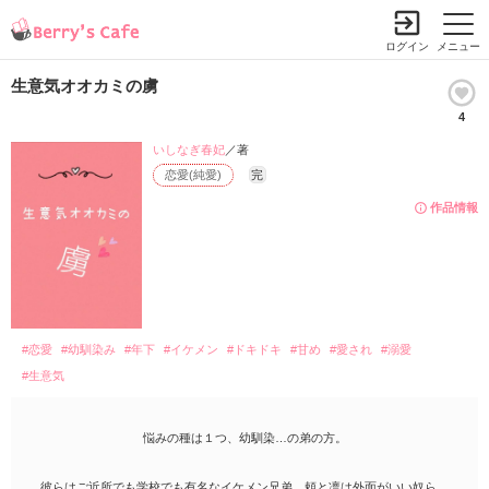
ログイン
メニュー
生意気オオカミの虜
4
いしなぎ春妃
／著
恋愛(純愛)
完
作品情報
#恋愛
#幼馴染み
#年下
#イケメン
#ドキドキ
#甘め
#愛され
#溺愛
#生意気
悩みの種は１つ、幼馴染…の弟の方。
彼らはご近所でも学校でも有名なイケメン兄弟、頼と凛は外面がいい奴ら。