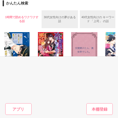
2026.6.5～2026.7.25

かんたん検索
めた、同期で恋人の石垣守（26）がいるのだが、後輩の姫原由
羅（24）との浮気が発覚した上、いつのまにか元カノにされて
いた。

1時間で読めるワクワクす
30代女性向けの夢がある
40代女性向けの キーワー
守と由羅から『便利屋雛子』と馬鹿にされ、一人こっそり泣い
る話
話
ド 「上司」 の話
＊以前、公開していた話の改稿版です＊

ていた雛子に、企画戦略室の上司である雪瀬鷹哉（29）が
『──俺と結婚してくれないか』といきなりプロポーズをしてき
た上、同居まで提案してきて──？

鷹哉『宜しくな、俺の雛子』🦅

雛子『俺の……ひぃ、雛子？！！！』🐥

作品を読む
シゴデキで冷徹な上司が見せる素顔は、なぜか想像以上に甘く
て……🐥💓🦅

恋愛(純愛)
恋愛(オフィスラブ)
ファンタジー
恋愛(オフ
まずは結婚してか
悪辣魔王の腕のな
玄関開けたら、異
敏腕パイ
※表紙も作中使用の画像も全てフリー素材です。

らだ
か
世界でした。
の偽装結
※執筆期間2026.6.3〜7.20完結です。　

れるほど
惣領莉沙／著
一ノ瀬 千景／著
織原深雪／著
※他サイトさんにて恋愛トレンド1位でした〜良かったら読ん
になる～
佐倉伊織
で頂けると嬉しいです。
前を離さ
もっと見る
アプリ
作品を読む
かんたん検索の条件を変える