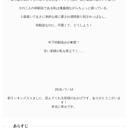
その二人の幼馴染である私は優越感ながらちょっと困っている。
２歳違いでまさに弟的な彼に愛され感情振り回されっぱなし。
幼馴染なのに…可愛くて、どうしよう！
年下幼馴染みが豹変！
甘い束縛が私を変えてく……
2019／7／14
初ランキング入りました、読んでくれる皆様のおかげです、ありがとうございま
す！
本当に幸せです。
あらすじ