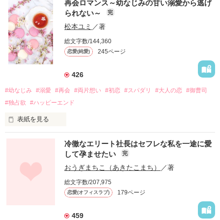
再会ロマンス～幼なじみの甘い溺愛から逃げ
られない～
完
松本ユミ
／著
総文字数/144,360
245ページ
恋愛(純愛)
426
#幼なじみ
#溺愛
#再会
#両片想い
#初恋
#スパダリ
#大人の恋
#御曹司
#独占欲
#ハッピーエンド
表紙を見る
冷徹なエリート社長はセフレな私を一途に愛
して孕ませたい
完
幼なじみの哲平に淡い恋心を抱いていた美桜。

おうぎまちこ（あきたこまち）
／著
しかし、ある出来事をきっかけに二人の関係は壊れてしまう。

総文字数/207,975
関係修復もできないまま、美桜は両親の離婚によって

179ページ
恋愛(オフィスラブ)
引っ越すことになり、哲平とも離れ離れになった。

それから約十二年後。

459