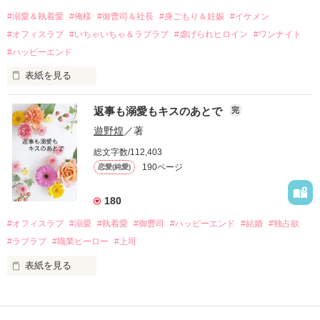
過去の傷から、二度と会いたくないと思っていた哲平に

#溺愛＆執着愛
#俺様
#御曹司＆社長
#身ごもり＆妊娠
#イケメン
運命のような再会を果たす。

#オフィスラブ
#いちゃいちゃ＆ラブラブ
#虐げられヒロイン
#ワンナイト
そして、ひょんなことから

#ハッピーエンド
酔った勢いで一夜を共にしてしまった。

表紙を見る
さらに、美桜が初めてだと知った哲平は

『責任をとる、結婚しよう』と真っ直ぐに告げてきた。

　おかしな噂を流されて前の職場でうまくいかなかった梅田美
戸惑う美桜とは裏腹に、好きという気持ちを隠すことなく

返事も溺愛もキスのあとで
完
桜は、海外で傷心旅行をしていたところ、日本人美青年と出会
甘やかしてくる。

い、酒の勢いもあり一夜限りの関係となる。

遊野煌
／著
　帰国後、美桜は新しい職場でワンナイトした美青年と再会。
そんなある日、哲平は美桜がストーカー被害に

総文字数/112,403
なんと彼の正体は、とある財閥御曹司にも関わらず、一族を離
遭っていることを知る。

190ページ
恋愛(純愛)
れて起業した新進気鋭の実業家、社内でも冷徹だと評判な社長
美桜を守るため、哲平は同居を提案してきて――。

――御影恭司その人だったのだ――！

　なぜか恭司から飼い猫の世話係を命じられた美桜は、猫の世
180
話を口実にしばしば呼び出された上、二人はいわゆる身体だけ
夏木美桜(なつきみお)

#オフィスラブ
#溺愛
#執着愛
#御曹司
#ハッピーエンド
#結婚
#独占欲
✕

#ラブラブ
#職業ヒーロー
#上司
鳴海哲平 (なるみてっぺい)

表紙を見る
作品を読む
止まっていたはずの二人の時間が、再び動き出す。

舞川雛子（26）は大手お菓子メーカー、三日月製菓コーポレー
再会から始まる、溺愛ラブ。

ションの企画戦略室で働いている。

また雛子には2年前から付き合いはじめ、半年前から同棲を始