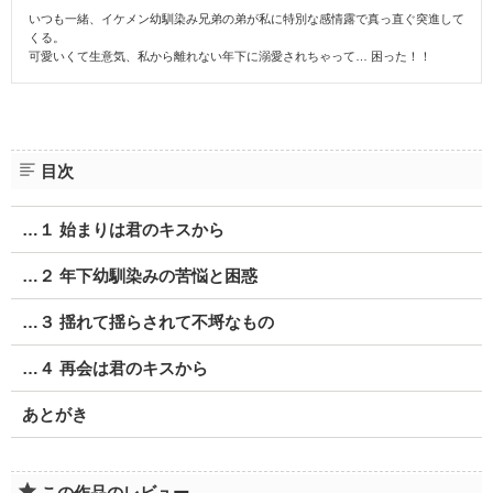
いつも一緒、イケメン幼馴染み兄弟の弟が私に特別な感情露で真っ直ぐ突進して
くる。
可愛いくて生意気、私から離れない年下に溺愛されちゃって… 困った！！
目次
…１ 始まりは君のキスから
…２ 年下幼馴染みの苦悩と困惑
…３ 揺れて揺らされて不埒なもの
…４ 再会は君のキスから
あとがき
この作品のレビュー