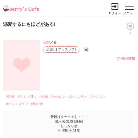
ログイン
メニュー
溺愛するにもほどがある!
2
色梨
／著
恋愛(オフィスラブ)
完
作品情報
#溺愛
#年上
#甘々
#短編
#かわいい
#おもしろい
#イケメン
#オフィスラブ
#年の瀬
普段はクールでも・・・
清水涼 31歳 (課長)
しっかり者
中澤理沙 26歳