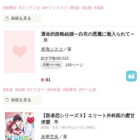
#御曹司
#フィアンセ
#オフィスラブ
#同居
#結婚
#溺愛
表紙を見る
運命的政略結婚～白衣の悪魔に魅入られて～
*・.+･｡*☆☆・.★･.+･｡*☆☆・.+

完
国内屈指の高級ホテル『白石ホテル』で働く

来海シスコ
／著
折原梨乃（28）は家族思いで真面目

総文字数/86,522
仕事にも手を抜かず、家事も完璧にこなす

166ページ
恋愛(その他)
ただ、恋愛は未経験

ある日いくつものトラブルが重なり白石ホテル創業家の御曹司

81
白石侑斗（32）に助けられ、何故か婚約者の振りをして同居を
始めることに

#医者
#結婚
#ドクター
#外科医
#御曹司
#チーム赤
表紙を見る
「俺の家は、梨乃の家だ」

「もう、逃げられないぞ」

【医者恋シリーズ３】エリート外科医の蜜甘
旅行先のイタリアで出会った運命の相手

侑斗はまるで梨乃を恋人のように抱きしめ甘い言葉をささやい
求愛
完
て

[原題]「先生！例の件はどうかご内密に」
それがまさか、あの“白衣の悪魔”だったなんて。

逃がさないとばかりに強引に攻める

未華空央
／著