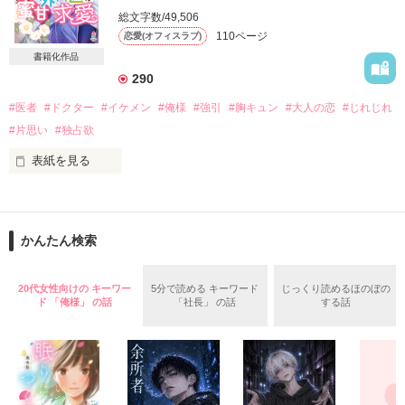
次第に梨乃の侑斗への気持ちは恋心に変化していくが……

総文字数/49,506
「誓ったよね？　永遠の愛」

110ページ
恋愛(オフィスラブ)
*・.+･｡*☆☆・.★･.+･｡*☆☆・.+

書籍化作品
逃れたかったはずの政略結婚なのに

これまで仕事での結果は出せても

290
恋愛には縁遠かった梨乃と

悪魔の黒い微笑みには逆らえなくて――。

#医者
#ドクター
#イケメン
#俺様
#強引
#胸キュン
#大人の恋
#じれじれ
自らの立場に誇りと自信を持つ

強気な御曹司侑斗の

#片思い
#独占欲
同居から始まる溺愛物語

表紙を見る
｡o○ﾟ+.｡o○ﾟ+.｡o○ﾟ+.｡o○ﾟ+.｡o○+

失恋し、ヤケになり、

たった一夜の過ちが

忘れてやろうと初対面の人と一夜を過ごした。

かんたん検索
私の心を甘く切なく、焦がしていく。

もう、二度と会わないと思ってたのにー！

20代女性向けの キーワー
5分で読める キーワード
じっくり読めるほのぼの
2018.1.7　start

ド 「俺様」 の話
「社長」 の話
する話
作品を読む
2018.3.26  end

関東医科大学附属病院、脳神経外科――

そこに、彼はいた。

｡o○ﾟ+.｡o○ﾟ+.｡o○ﾟ+.｡o○ﾟ+.｡o○+
