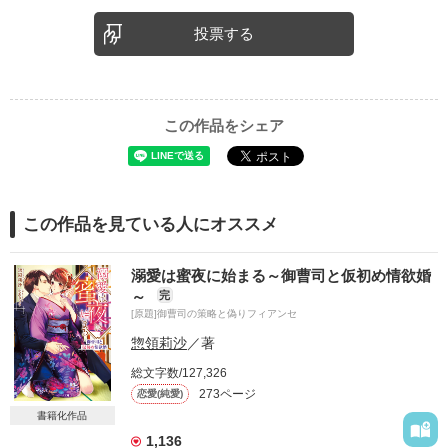
投票する
この作品をシェア
この作品を見ている人にオススメ
溺愛は蜜夜に始まる～御曹司と仮初め情欲婚
～
完
[原題]御曹司の策略と偽りフィアンセ
惣領莉沙
／著
総文字数/127,326
273ページ
恋愛(純愛)
書籍化作品
1,136