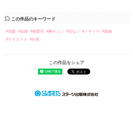
この作品のキーワード
#溺愛
#結婚
#御曹司
#胸キュン
#切ない
#ドキドキ
#新婚
#クリスマス
#社長
この作品をシェア