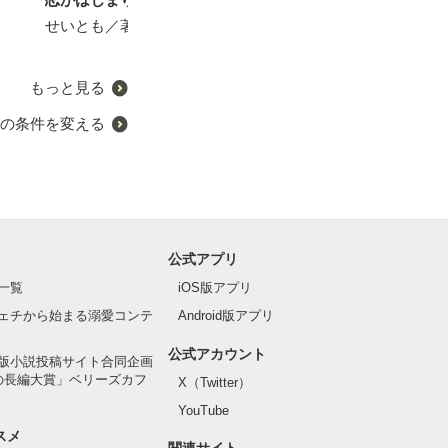
者で。
せいとも／著
霧内杳／著
瀧川美紀／著
＊あいら＊／著
もっと見る
の条件を変える
公式アプリ
一覧
iOS版アプリ
ェチから始まる溺愛コンテ
Android版アプリ
公式アカウント
版小説投稿サイト合同企画
の長編大賞」ベリーズカフ
X（Twitter）
YouTube
スメ