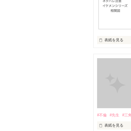
表紙を見る
イケメンシリー
第一弾から第十弾
作品を読むのに
#不倫
#先生
#三
表紙を見る