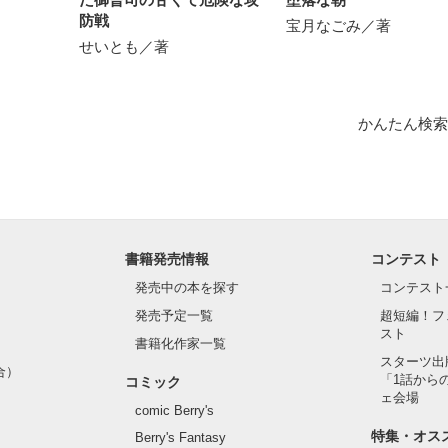
防戦
宝月なごみ／著
んだ………

せいとも／著
別れに向かって……

＝＝＝＝＝

かんたん検索
作品を読む
書籍発売情報
コンテスト
発売中の本を探す
コンテスト
発売予定一覧
超短編！フ
スト
書籍化作家一覧
スターツ出
合）
「1話から
コミック
ェ会場
comic Berry's
特集・オス
Berry's Fantasy