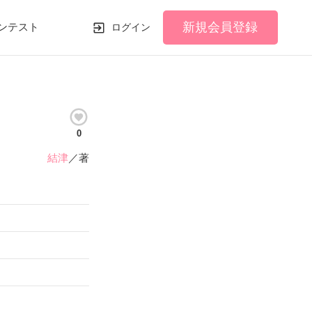
新規会員登録
ンテスト
ログイン
0
結津
／著