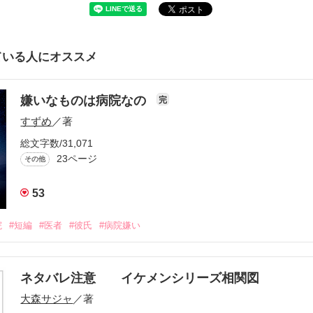
ている人にオススメ
嫌いなものは病院なの
完
すずめ
／著
総文字数/31,071
23ページ
その他
53
院
#短編
#医者
#彼氏
#病院嫌い
ネタバレ注意 イケメンシリーズ相関図
大森サジャ
／著