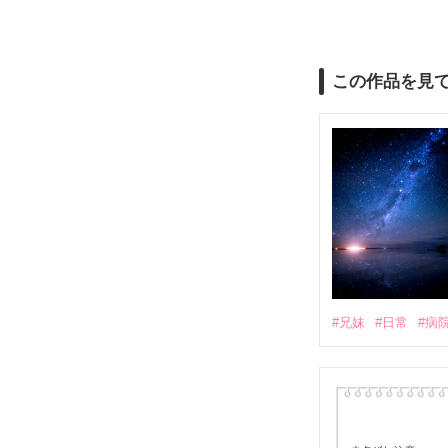
この作品を見
#兄妹
#日常
#病