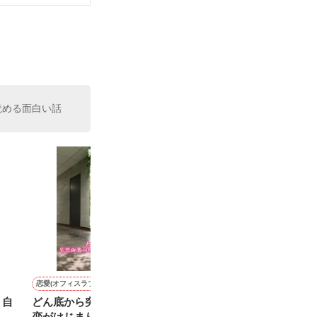
読める面白い話
恋愛(オフィスラブ)
恋愛(オフィスラブ)
恋愛(オフィスラブ)
恋愛(キケン・ダーク)
、自
どん底から突然御曹司との
【完】悪名高い高嶺の花の
６年分の遠回り～いまなら
極道夫婦―18歳
恋がはじまりました
素顔は、一途で、恋愛初心
好きって言えるかも～
―【完】