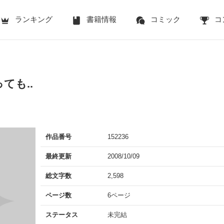
ランキング
書籍情報
コミック
コ
ても..
作品番号
152236
最終更新
2008/10/09
総文字数
2,598
ページ数
6ページ
ステータス
未完結