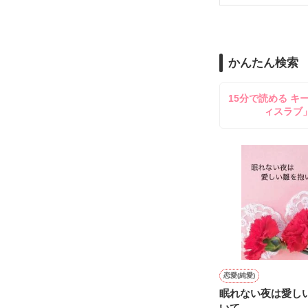
＝＝＝＝＝＝＝
「俺と出会って
泣かせてばかり
かんたん検索
ユウは悲しく微
15分で読める キ
ィスラブ
不倫　教師との
悩み傷つき　精
「俺なら　亜恋を
泣かせたりしな
愛斗はまっすぐ
ユウと愛斗の間で
揺れ動く　私は

恋愛(純愛)
眠れない夜は愛し
再び涙恋の魔法
いて