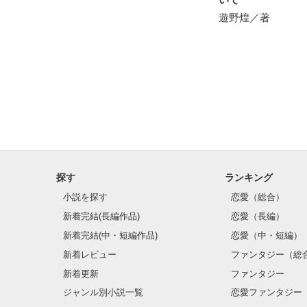
遊野煌／著
運命の再会を選
ユウとの永遠の
　　＝＝＝＝＝
探す
ランキング
小説を探す
恋愛（総合）
新着完結(長編作品)
恋愛（長編）
新着完結(中・短編作品)
恋愛（中・短編）
新着レビュー
ファンタジー（総
新着更新
ファンタジー
ジャンル別小説一覧
恋愛ファンタジー