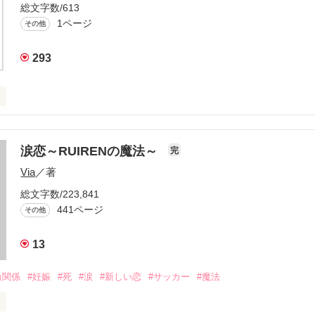
総文字数/613
1ページ
その他
293
ズ相関図



涙恋～RUIRENの魔法～
完
Via
／著
役立てばと思います
総文字数/223,841
441ページ
その他
作品を読む
13
角関係
#妊娠
#死
#涙
#新しい恋
#サッカー
#魔法