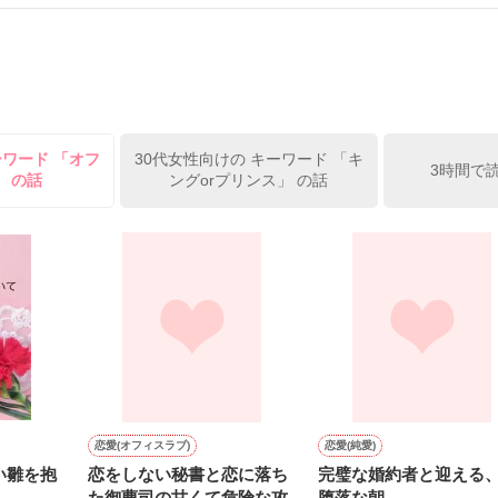
＝＝＝＝＝

から

で…ゴメン…」

笑む・・・・

ーワード 「オフ
30代女性向けの キーワード 「キ
3時間で
」 の話
ングorプリンス」 の話
禁断の愛

一杯愛した人



いのに…」

私を見る。



恋愛(オフィスラブ)
恋愛(純愛)
い雛を抱
恋をしない秘書と恋に落ち
完璧な婚約者と迎える
にかけられ

た御曹司の甘くて危険な攻
堕落な朝