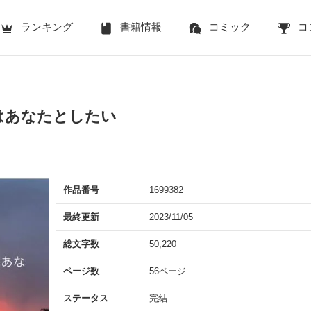
ランキング
書籍情報
コミック
コ
はあなたとしたい
作品番号
1699382
最終更新
2023/11/05
総文字数
50,220
ページ数
56ページ
ステータス
完結