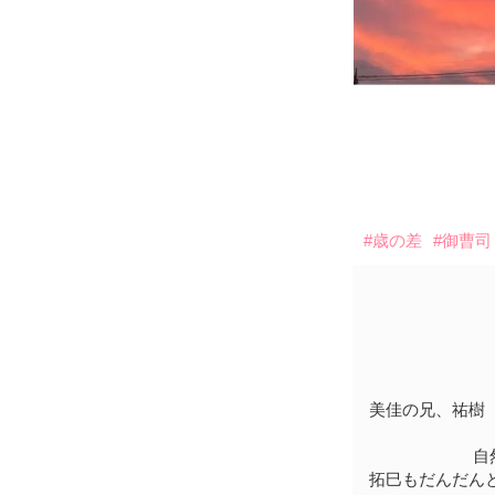
#歳の差
#御曹司
美佳の兄、祐樹
自
拓巳もだんだん