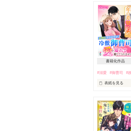
愛のない結婚を
ひとときだけで
たとえそれが、
願った相手と一
＊＊＊＊＊＊

書籍化作品
真面目な医療秘書
海老沢　楓　26
#溺愛
#御曹司
#
×

表紙を見る
エリート脳外科医
神楽　雅史　33
「離婚してくだ
＊＊＊＊＊＊

イケメン御曹司
「一度手に入れ
良妻になろうと