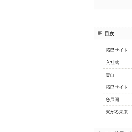
目次
拓巳サイド
入社式
告白
拓巳サイド
急展開
繋がる未来