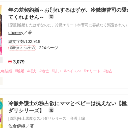
する前に

も好きな人と結ばれたい

年の差契約婚～お別れするはずが、冷徹御曹司の愛
てくれません～
完
たった一度きりだとしても

[原題]離婚したはずなのに、冷徹エリート御曹司に容赦なく溺愛されて
cheeery
／著
夜の過ちを犯した楓だったが……

総文字数/102,918
224ページ
恋愛(オフィスラブ)
3,079


歳

政略結婚
#離婚
#権力
#地位
#甘い
#ハイスぺ
#エリート
#独占


歳

さい」

冷徹弁護士の独占欲にママとベビーは抗えない【極
ダリシリーズ】
完
[原題]極上悪魔なスパダリシリーズ 弁護士編
と契約結婚させられた沙織は、

た以上

努めてきた。

佐倉伊織
／著