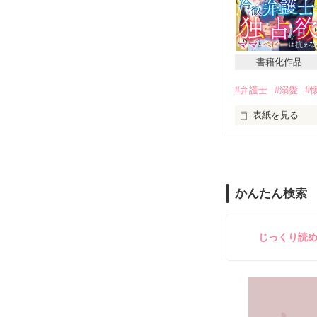
キミを手離すつ
しかし、名前も
通い合う心と裏
身体の関係も無
家族を巻き込ん
違和感を覚え離
書籍化作品
ふたりを引き離
あっさり離婚を
#弁護士
#溺愛
#
この結婚に愛な
2022年1月

表紙を見る
心を入れ替え新
私のピンチに助
優しい紳士のは
国内トップの自
「脅すか」

かんたん検索
園城悟　27歳

弁護士の仮面を
×

じっくり読
鮫島製鉄所　

弁護料の代わり
冴島沙織　26歳

少々腹黒だけれ
私もベビーも幸
「他の男に渡し