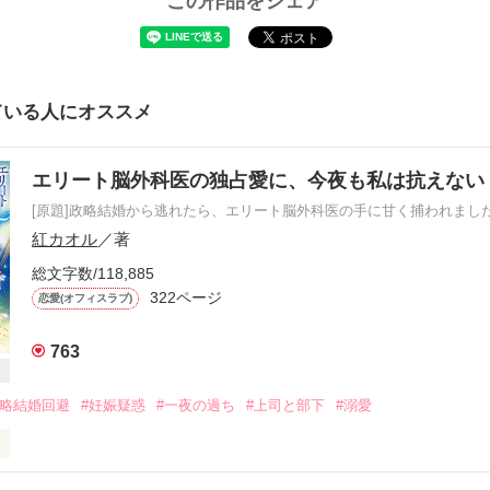
この作品をシェア
ている人にオススメ
エリート脳外科医の独占愛に、今夜も私は抗えな
[原題]政略結婚から逃れたら、エリート脳外科医の手に甘く捕われまし
紅カオル
／著
総文字数/118,885
322ページ
恋愛(オフィスラブ)
763
政略結婚回避
#妊娠疑惑
#一夜の過ち
#上司と部下
#溺愛