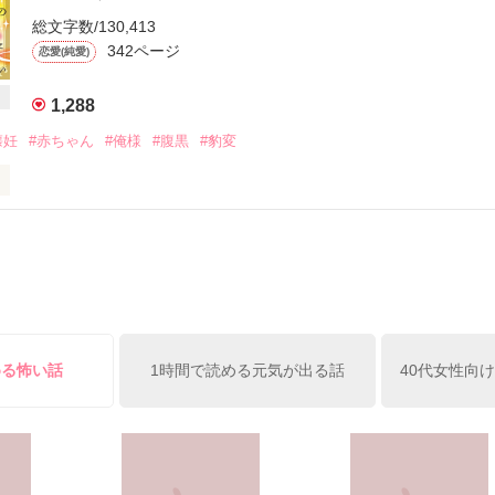
もりはない」

総文字数/130,413
呼ばれない、

342ページ
恋愛(純愛)
腹に

い生活に

だ過去が

婚を決意する。

1,288
しにかかる

承諾され、

懐妊
#赤ちゃん
#俺様
#腹黒
#豹変
んて無かったんだと再確認した日。

しい生活を踏み出そうと思ったら……。

言をくれた弁護士の彼は

ずだったのに…。

作品を読む
動車メーカー御曹司

外したら別人でした。

める怖い話
1時間で読める元気が出る話
40代女性向
にとんでもない要求を突きつける彼は

ど…

せになります！

たくない」
