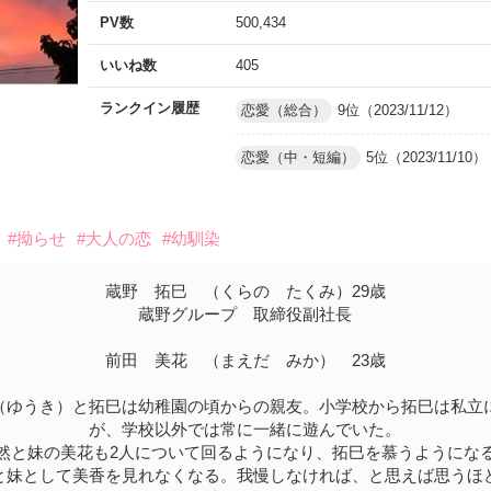
PV数
500,434
いいね数
405
ランクイン履歴
恋愛（総合）
9位（2023/11/12）
恋愛（中・短編）
5位（2023/11/10）
#拗らせ
#大人の恋
#幼馴染
蔵野 拓巳 （くらの たくみ）29歳
蔵野グループ 取締役副社長
前田 美花 （まえだ みか） 23歳
（ゆうき）と拓巳は幼稚園の頃からの親友。小学校から拓巳は私立
が、学校以外では常に一緒に遊んでいた。
然と妹の美花も2人について回るようになり、拓巳を慕うようにな
と妹として美香を見れなくなる。我慢しなければ、と思えば思うほ