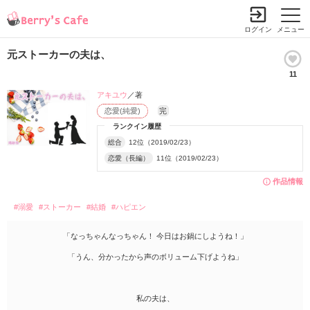
ログイン
メニュー
元ストーカーの夫は、
11
アキユウ
／著
恋愛(純愛)
完
ランクイン履歴
総合
12位（2019/02/23）
恋愛（長編）
11位（2019/02/23）
作品情報
#溺愛
#ストーカー
#結婚
#ハピエン
「なっちゃんなっちゃん！ 今日はお鍋にしようね！」
「うん、分かったから声のボリューム下げようね」
私の夫は、