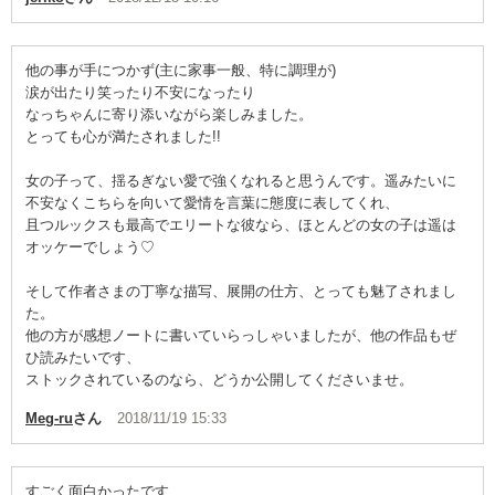
他の事が手につかず(主に家事一般、特に調理が)
涙が出たり笑ったり不安になったり
なっちゃんに寄り添いながら楽しみました。
とっても心が満たされました!!
女の子って、揺るぎない愛で強くなれると思うんです。遥みたいに
不安なくこちらを向いて愛情を言葉に態度に表してくれ、
且つルックスも最高でエリートな彼なら、ほとんどの女の子は遥は
オッケーでしょう♡
そして作者さまの丁寧な描写、展開の仕方、とっても魅了されまし
た。
他の方が感想ノートに書いていらっしゃいましたが、他の作品もぜ
ひ読みたいです、
ストックされているのなら、どうか公開してくださいませ。
Meg-ru
さん
2018/11/19 15:33
すごく面白かったです