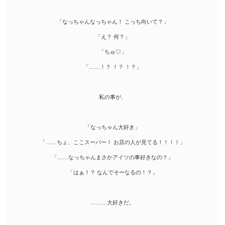
「なっちゃんなっちゃん！ こっち向いて？」
「え？ 何？」
「ちゅ♡」
「……！？ ！？ ！？」
私の事が、
「なっちゃん大好き」
「……ちょ、ここスーパー！ お店の人が見てる！！！！」
「……なっちゃんまさかアイツの事好きなの？」
「はぁ！？ なんでそーなるの！？」
………大好きだ。