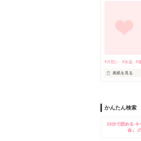
そう心に誓った
石川 里美

だけどあたしは

×

再び出会ってし
神宮寺 リュウ

#片想い
#永遠
#
愛しいあの人に
表紙を見る
｢なんでも言う
蘇る想い出

溢れ出す想い

「好きだよ」

高校生活スター
かんたん検索
「愛してる」

こんなＳ男に捕
だけど今のカレは
15分で読める キ
そんな言葉じゃ

会」 
伝えきれなかっ
わたしのこれか
あたしの手の届