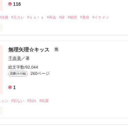
116
#俳優
#元カレ
#ｓａｒａ
#再会
#絆
#秘密
#運命
#イケメン
無理矢理☆キッス
完
文庫発売!!／

千奈美
／著
総文字数/92,044
の日

260ページ
恋愛(その他)
1
して

キュン
#切ない
#別れ
#純愛