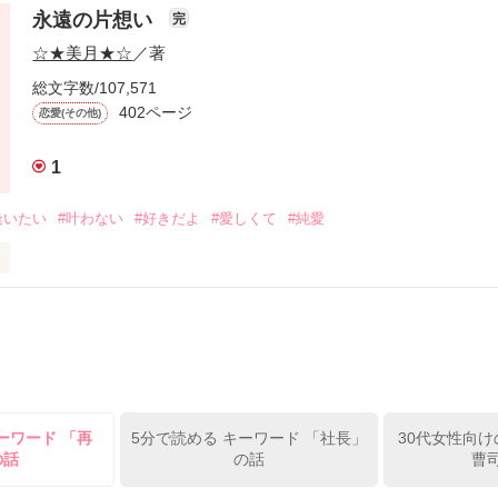
永遠の片想い
完
のに…

☆★美月★☆
／著
総文字数/107,571
402ページ
恋愛(その他)
まったんだ

1
逢いたい
#叶わない
#好きだよ
#愛しくて
#純愛
――

こと聞くんだな………？」

トしたとおもったら………

まっちゃうなんて！！



ーワード 「再
5分で読める キーワード 「社長」
30代女性向け
の話
の話
曹
た。

ら、どーなっちゃうの〜〜〜っ！？

かない
