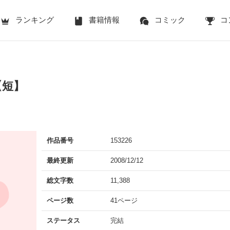
ランキング
書籍情報
コミック
コ
【短】
作品番号
153226
最終更新
2008/12/12
総文字数
11,388
ページ数
41ページ
ステータス
完結