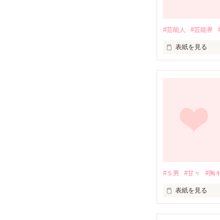
#芸能人
#芸能界
表紙を見る
＼2011.4.25 
指切りをしたあ
この想いは

綺麗な想い出と
#Ｓ男
#甘々
#胸
そっと胸の中に

表紙を見る
閉まっておこう
