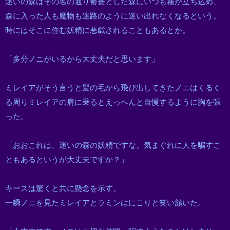
迷いの森はその名の通り鬱蒼とした森にいつも霧が立ち込め、
森に入った人も魔物も迷路のように迷い出れなくなるという。
時にはそこに住む妖精に悪戯されることもあるとか。
「多分ノニがいるから大丈夫だと思います」
ミレイアがそう言うと髪の毛から飛び出してきたノニはくるく
る周りミレイアの肩に乗るとえっへんと自慢するように胸を張
った。
「おおこれは、迷いの森の妖精ですな。気まぐれに人を騙すこ
ともあるというが大丈夫ですか？」
キースは驚くと共に懸念を示す。
一瞬ノニを見たミレイアとラミンはにこりと笑い頷いた。