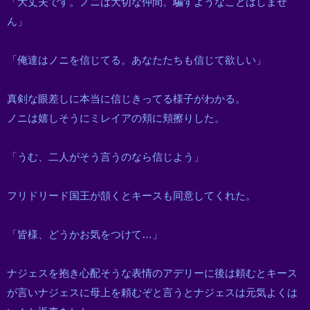
「大丈夫です。ノニは大切な仲間。騙すようなことはしませ
ん」
「俺達はノニを信じてる。あなたたちも信じて欲しい」
真剣な眼差しに本当に信じきってる様子がわかる。
ノニは嬉しそうにミレイアの頬に頬擦りした。
「うむ、二人がそう言うのなら信じよう」
フリドリード国王が頷くとキースも同意してくれた。
「皆様、どうかお気をつけて…」
ナジェスを抱き心配そうな表情のアデリーに後は頼むとキース
が言いナジェスに母上を頼むぞと言うとナジェスは元気よくは