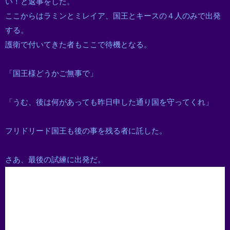
い！と返事をした。
ここからはラミンとミレイア、国王とキースの４人のみで出発
する。
護衛で付いてきた者もここで待機となる。
「国王様どうかご無事で」
「うむ、後は何があっても昨日申した通り国を守ってくれ」
フリドリード国王も後の事を残る者に託した。
さあ、最後の試練に出発だ。