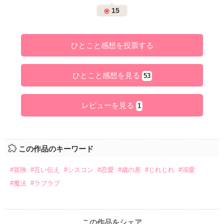
15
ひとこと感想を投票する
ひとこと感想を見る
53
レビューを見る
1
この作品のキーワード
#冒険
#言い伝え
#シスコン
#恋愛
#歳の差
#じれじれ
#溺愛
#魔法
#ラブラブ
この作品をシェア