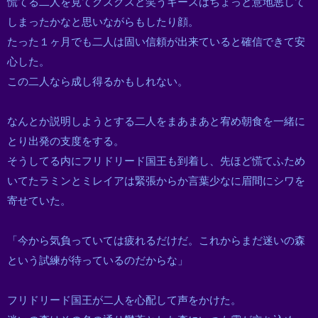
慌てる二人を見てクスクスと笑うキースはちょっと意地悪して
しまったかなと思いながらもしたり顔。
たった１ヶ月でも二人は固い信頼が出来ていると確信できて安
心した。
この二人なら成し得るかもしれない。
なんとか説明しようとする二人をまあまあと宥め朝食を一緒に
とり出発の支度をする。
そうしてる内にフリドリード国王も到着し、先ほど慌てふため
いてたラミンとミレイアは緊張からか言葉少なに眉間にシワを
寄せていた。
「今から気負っていては疲れるだけだ。これからまだ迷いの森
という試練が待っているのだからな」
フリドリード国王が二人を心配して声をかけた。