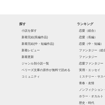
探す
ランキング
小説を探す
恋愛（総合）
新着完結(長編作品)
恋愛（長編）
新着完結(中・短編作品)
恋愛（中・短編）
新着レビュー
ファンタジー（総
新着更新
ファンタジー
ジャンル別小説一覧
恋愛ファンタジー
ベリーズ文庫の原作が無料で読める
実用・エッセイ
コミュニティ
ミステリー・サス
青春・友情
ノンフィクション
ホラー・オカルト
歴史・時代