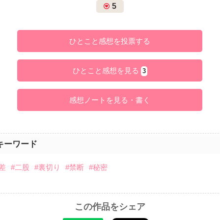
5
ひとこと感想を投票する
ひとこと感想を見る
3
感想ノートを見る・書く
キーワード
差
#二股
#裏切り
#禁断
#秘密
この作品をシェア