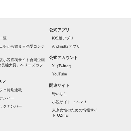
公式アプリ
一覧
iOS版アプリ
ェチから始まる溺愛コンテ
Android版アプリ
公式アカウント
版小説投稿サイト合同企画
の長編大賞」ベリーズカフ
X（Twitter）
YouTube
スメ
関連サイト
フェ特別連載
野いちご
ナンバー
小説サイト ノベマ！
ックナンバー
東京女性のための情報サイ
ト OZmall