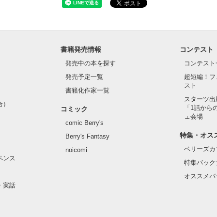
書籍発売情報
コンテスト
発売中の本を探す
コンテスト
発売予定一覧
超短編！フ
スト
書籍化作家一覧
スターツ出
合）
「1話から
コミック
ェ会場
comic Berry's
特集・オス
Berry's Fantasy
ベリーズカ
noicomi
ペンス
特集バック
オススメバ
・実話