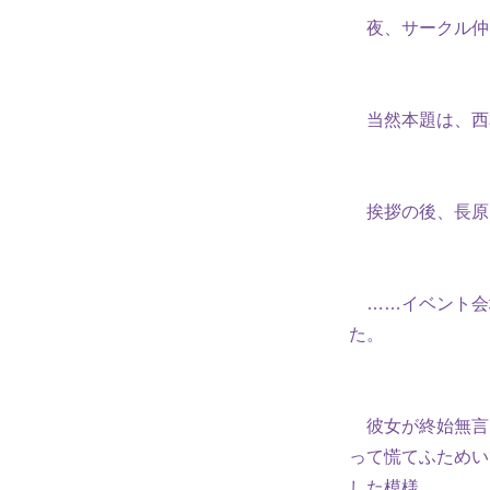
夜、サークル仲
当然本題は、西
挨拶の後、長原
……イベント会
た。
彼女が終始無言
って慌てふためい
した模様。