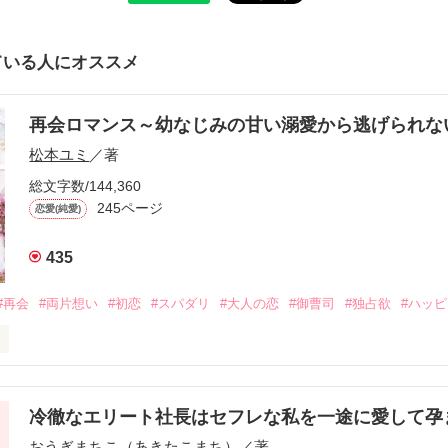
ている人にオススメ
再会ロマンス～幼なじみの甘い溺愛から逃げられ
松本ユミ
／著
総文字数/144,360
245ページ
恋愛(純愛)
435
#再会
#両片想い
#初恋
#スパダリ
#大人の恋
#御曹司
#独占欲
#ハッ
冷徹なエリート社長はセフレな私を一途に愛して孕
に淡い恋心を抱いていた美桜。

おうぎまちこ（あきたこまち）
／著