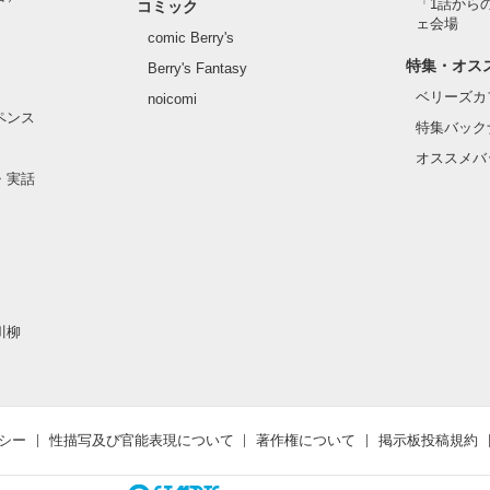
「1話から
コミック
ェ会場
comic Berry's
特集・オス
Berry's Fantasy
ベリーズカ
noicomi
ペンス
特集バック
オススメバ
・実話
川柳
シー
性描写及び官能表現について
著作権について
掲示板投稿規約