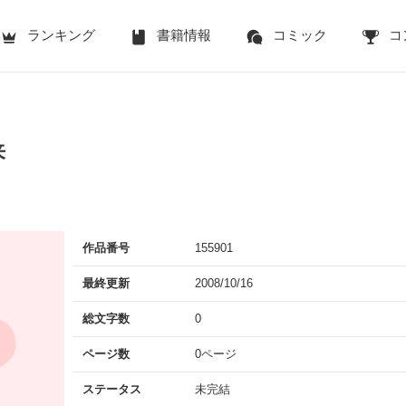
ランキング
書籍情報
コミック
コ
来
作品番号
155901
最終更新
2008/10/16
総文字数
0
ページ数
0ページ
ステータス
未完結