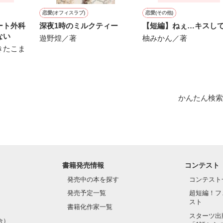
恋愛(オフィスラブ)
恋愛(その他)
ート外科
深夜1時のミルクティー
【短編】ねぇ…キスし
ない
遊野煌／著
柚みかん／著
きたこま
かんたん検索
書籍発売情報
コンテスト
発売中の本を探す
コンテスト
発売予定一覧
超短編！フ
スト
書籍化作家一覧
スターツ出
合）