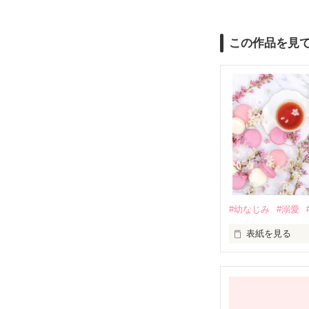
この作品を見
#幼なじみ
#溺愛
表紙を見る
幼なじみの哲平