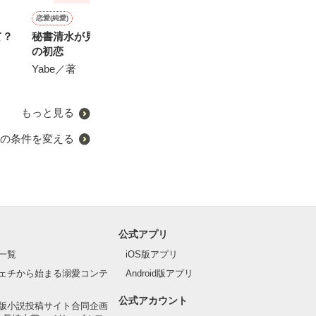
恋愛(純愛)
青春・友情
恋愛(純愛)
恋愛(その他)
て？
秘書清水が見た、冷徹社長
体操座りと救世主
忘れられないドロップス
イベリスの花言
の初恋
いなふ。／著
遊野煌／著
木槿 牡丹／著
Yabe／著
もっと見る
の条件を変える
公式アプリ
一覧
iOS版アプリ
ェチから始まる溺愛コンテ
Android版アプリ
公式アカウント
版小説投稿サイト合同企画