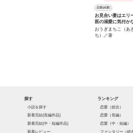
恋愛(純愛)
お見合い妻はエリ
医の溺愛に気付か
おうぎまちこ（あ
ち）／著
探す
ランキング
小説を探す
恋愛（総合）
新着完結(長編作品)
恋愛（長編）
新着完結(中・短編作品)
恋愛（中・短編）
新着レビュー
ファンタジー（総