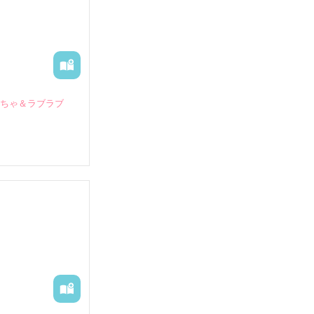
いちゃ＆ラブラブ
していたとこ
る財閥御曹司に
―御影恭司その
出された上、二