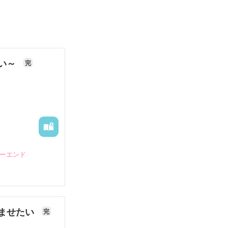
ない～
完
ピーエンド
ませたい
完