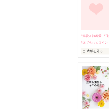
しかし、ある出
関係修復もでき
引っ越すことに
それから約十二
過去の傷から、
運命のような再
#溺愛＆執着愛
#
そして、ひょん
#虐げられヒロイン
酔った勢いで一
表紙を見る
さらに、美桜が
『責任をとる、
　おかしな噂を
戸惑う美桜とは
ろ、日本人美青
甘やかしてくる。
　帰国後、美桜
も関わらず、一
そんなある日、
人だったのだ―
遭っていること
　なぜか恭司か
美桜を守るため
夏木美桜(なつき
✕

鳴海哲平 (なる