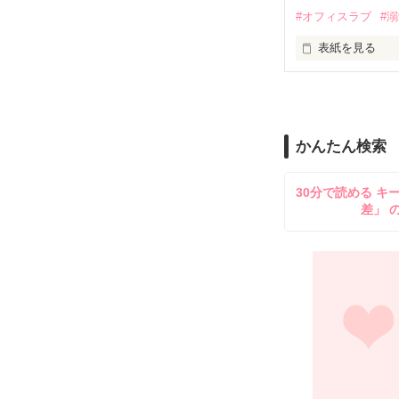
#オフィスラブ
#
止まっていたは
表紙を見る
再会から始まる
舞川雛子（26
2026.6.5～2026.
また雛子には2
のだが、後輩の
守と由羅から『
かんたん検索
雪瀬鷹哉（29
＊以前、公開し
してきて──？

30分で読める キ
鷹哉『宜しくな、
差」 
雛子『俺の……
シゴデキで冷徹な
※表紙も作中使
※執筆期間2026
※他サイトさん