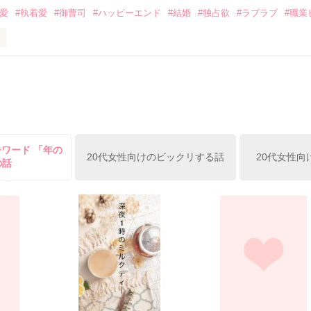
溺愛
#執着愛
#御曹司
#ハッピーエンド
#結婚
#独占欲
#ラブラブ
#職業
ずの二人の時間が、再び動き出す。

、溺愛ラブ。

）は大手お菓子メーカー、三日月製菓コーポレーションの企画戦略室で働
7.25

年前から付き合いはじめ、半年前から同棲を始めた、同期で恋人の石垣守
姫原由羅（24）との浮気が発覚した上、いつのまにか元カノにされてい
便利屋雛子』と馬鹿にされ、一人こっそり泣いていた雛子に、企画戦略
）が『──俺と結婚してくれないか』といきなりプロポーズをしてきた上
ていた話の改稿版です＊

ーワード 「年の
俺の雛子』🦅

20代女性向けのビックリする話
20代女性向
の話
ひぃ、雛子？！！！』🐥

上司が見せる素顔は、なぜか想像以上に甘くて……🐥💓🦅

作品を読む
用の画像も全てフリー素材です。

.6.3〜7.20完結です。　

にて恋愛トレンド1位でした〜良かったら読んで頂けると嬉しいです。
作品を読む