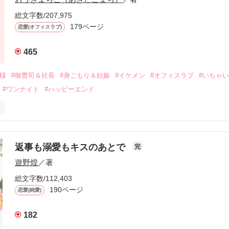
来事をきっかけに二人の関係は壊れてしまう。

ないまま、美桜は両親の離婚によって

総文字数/207,975
なり、哲平とも離れ離れになった。

179ページ
恋愛(オフィスラブ)
年後。

465
二度と会いたくないと思っていた哲平に

会を果たす。

俺様
#御曹司＆社長
#身ごもり＆妊娠
#イケメン
#オフィスラブ
#いちゃ
なことから

#ワンナイト
#ハッピーエンド
夜を共にしてしまった。

初めてだと知った哲平は

結婚しよう』と真っ直ぐに告げてきた。

流されて前の職場でうまくいかなかった梅田美桜は、海外で傷心旅行を
裏腹に、好きという気持ちを隠すことなく

年と出会い、酒の勢いもあり一夜限りの関係となる。



は新しい職場でワンナイトした美青年と再会。なんと彼の正体は、とあ
返事も溺愛もキスのあとで
完
族を離れて起業した新進気鋭の実業家、社内でも冷徹だと評判な社長―
哲平は美桜がストーカー被害に

遊野煌
／著
―！

を知る。

ら飼い猫の世話係を命じられた美桜は、猫の世話を口実にしばしば呼び
、哲平は同居を提案してきて――。

総文字数/112,403
190ページ
恋愛(純愛)
みお)

182
作品を読む
みてっぺい)
