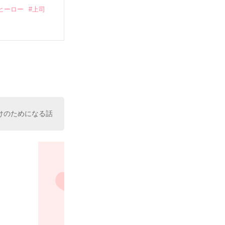
ヒーロー
#上司
いている。

（26）がいる
た。

室の上司である
、同居まで提案
けのためになる話