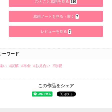
ひとこと感想を見る
610
感想ノートを見る・書く
7
レビューを見る
7
キーワード
れ違い
#誤解
#再会
#お見合い
#溺愛
この作品をシェア