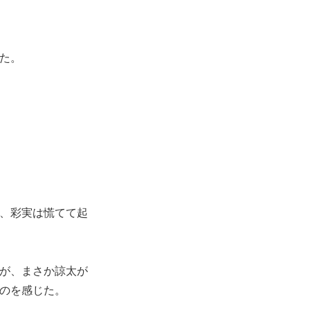
た。
、彩実は慌てて起
が、まさか諒太が
のを感じた。