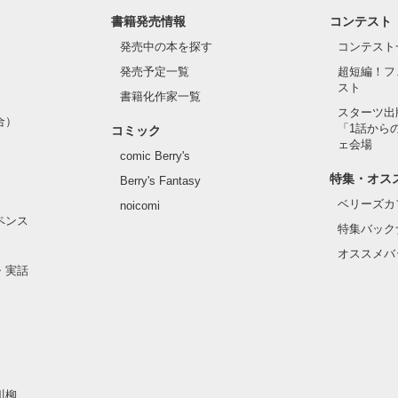
書籍発売情報
コンテスト
発売中の本を探す
コンテスト
発売予定一覧
超短編！フ
スト
書籍化作家一覧
スターツ出
合）
「1話から
コミック
ェ会場
comic Berry's
特集・オス
Berry's Fantasy
ベリーズカ
noicomi
ペンス
特集バック
オススメバ
・実話
川柳