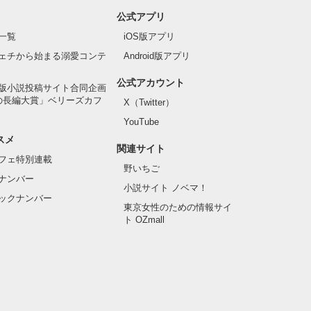
公式アプリ
一覧
iOS版アプリ
ェチから始まる溺愛コンテ
Android版アプリ
公式アカウント
版小説投稿サイト合同企画
の長編大賞」ベリーズカフ
X（Twitter）
YouTube
スメ
関連サイト
フェ特別連載
野いちご
ナンバー
小説サイト ノベマ！
ックナンバー
東京女性のための情報サイ
ト OZmall