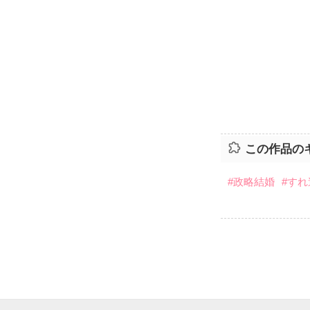
この作品の
#政略結婚
#す