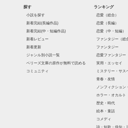
探す
ランキング
小説を探す
恋愛（総合）
新着完結(長編作品)
恋愛（長編）
新着完結(中・短編作品)
恋愛（中・短編）
新着レビュー
ファンタジー（総
新着更新
ファンタジー
ジャンル別小説一覧
恋愛ファンタジー
ベリーズ文庫の原作が無料で読める
実用・エッセイ
コミュニティ
ミステリー・サス
青春・友情
ノンフィクション
ホラー・オカルト
歴史・時代
絵本・童話
コメディ
詩・短歌・俳句・