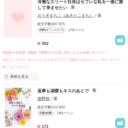
冷徹なエリート社長はセフレな私を一途に愛
して孕ませたい
完
幼なじみの哲平に淡い恋心を抱いていた美桜。

おうぎまちこ（あきたこまち）
／著
しかし、ある出来事をきっかけに二人の関係は壊れてしまう。

総文字数/207,975
関係修復もできないまま、美桜は両親の離婚によって

179ページ
恋愛(オフィスラブ)
引っ越すことになり、哲平とも離れ離れになった。

それから約十二年後。

452
過去の傷から、二度と会いたくないと思っていた哲平に

#溺愛＆執着愛
#俺様
#御曹司＆社長
#身ごもり＆妊娠
#イケメン
運命のような再会を果たす。

#オフィスラブ
#いちゃいちゃ＆ラブラブ
#虐げられヒロイン
#ワンナイト
そして、ひょんなことから

#ハッピーエンド
酔った勢いで一夜を共にしてしまった。

表紙を見る
さらに、美桜が初めてだと知った哲平は

『責任をとる、結婚しよう』と真っ直ぐに告げてきた。

　おかしな噂を流されて前の職場でうまくいかなかった梅田美
戸惑う美桜とは裏腹に、好きという気持ちを隠すことなく

返事も溺愛もキスのあとで
完
桜は、海外で傷心旅行をしていたところ、日本人美青年と出会
甘やかしてくる。

い、酒の勢いもあり一夜限りの関係となる。

遊野煌
／著
　帰国後、美桜は新しい職場でワンナイトした美青年と再会。
そんなある日、哲平は美桜がストーカー被害に

総文字数/112,403
なんと彼の正体は、とある財閥御曹司にも関わらず、一族を離
遭っていることを知る。

190ページ
恋愛(純愛)
れて起業した新進気鋭の実業家、社内でも冷徹だと評判な社長
美桜を守るため、哲平は同居を提案してきて――。

――御影恭司その人だったのだ――！

　なぜか恭司から飼い猫の世話係を命じられた美桜は、猫の世
171