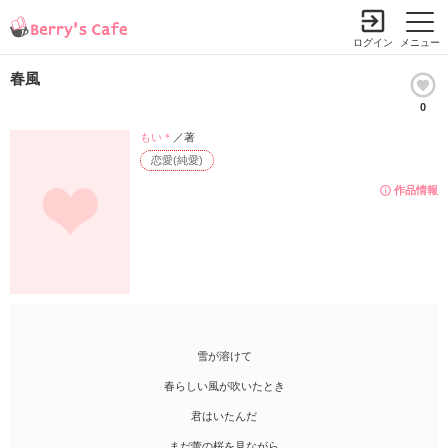
ログイン
メニュー
春風
0
もい＊
／著
恋愛(純愛)
作品情報
雪が溶けて
春らしい風が吹いたとき
君はいたんだ
まだ蕾の桜を見ながら