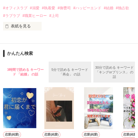
話を口実にしばしば呼び出された上、二人はいわゆる身体だけ
夏木美桜(なつきみお)

#オフィスラブ
#溺愛
#執着愛
#御曹司
#ハッピーエンド
#結婚
#独占欲
✕

#ラブラブ
#職業ヒーロー
#上司
鳴海哲平 (なるみてっぺい)

表紙を見る
作品を読む
止まっていたはずの二人の時間が、再び動き出す。

舞川雛子（26）は大手お菓子メーカー、三日月製菓コーポレー
再会から始まる、溺愛ラブ。

ションの企画戦略室で働いている。

また雛子には2年前から付き合いはじめ、半年前から同棲を始
2026.6.5～2026.7.25

かんたん検索
めた、同期で恋人の石垣守（26）がいるのだが、後輩の姫原由
羅（24）との浮気が発覚した上、いつのまにか元カノにされて
いた。

30分で読める キーワード
3時間で読める キーワー
5分で読める キーワード
「キングorプリンス」 の
守と由羅から『便利屋雛子』と馬鹿にされ、一人こっそり泣い
ド 「結婚」 の話
「再会」 の話
＊以前、公開していた話の改稿版です＊

話
ていた雛子に、企画戦略室の上司である雪瀬鷹哉（29）が
『──俺と結婚してくれないか』といきなりプロポーズをしてき
た上、同居まで提案してきて──？

鷹哉『宜しくな、俺の雛子』🦅

雛子『俺の……ひぃ、雛子？！！！』🐥

作品を読む
シゴデキで冷徹な上司が見せる素顔は、なぜか想像以上に甘く
て……🐥💓🦅

恋愛(純愛)
恋愛(純愛)
恋愛(純愛)
恋愛(純愛)