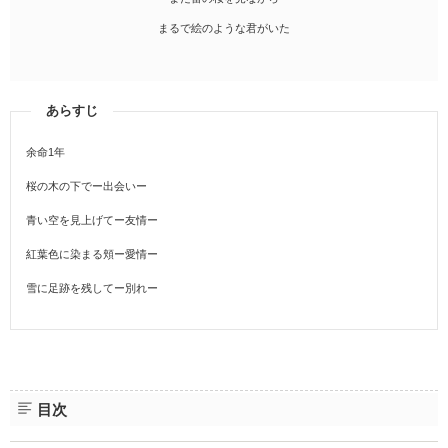
まるで絵のような君がいた
あらすじ
余命1年
桜の木の下でー出会いー
青い空を見上げてー友情ー
紅葉色に染まる頬ー愛情ー
雪に足跡を残してー別れー
目次