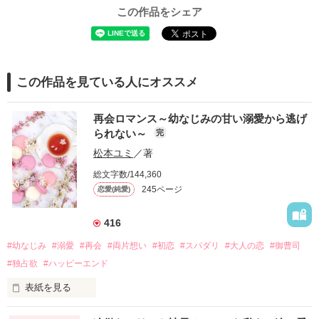
この作品をシェア
この作品を見ている人にオススメ
再会ロマンス～幼なじみの甘い溺愛から逃げ
られない～
完
松本ユミ
／著
総文字数/144,360
245ページ
恋愛(純愛)
416
#幼なじみ
#溺愛
#再会
#両片想い
#初恋
#スパダリ
#大人の恋
#御曹司
#独占欲
#ハッピーエンド
表紙を見る