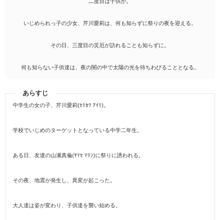
二度目は子供が。
いじめられっ子の少女、芹川愛莉は、何も知らずに祭りの夜を迎える。
その日、三度目の災厄が訪れることも知らずに。
何も知らない子供達は、夜の闇の中で太陽の光を待ちわびることとなる。
あらすじ
中学生の女の子、芹川愛莉(ｾﾘｶﾜ ｱｲﾘ)。
学校でいじめのターゲットとなっている中学二年生。
ある日、友達の山瀬真倫(ﾔﾏｾ ﾏﾘﾝ)に祭りに誘われる。
その夜、地震が発生し、異変が起こった。
大人達は姿が変わり、子供達を襲い始める。