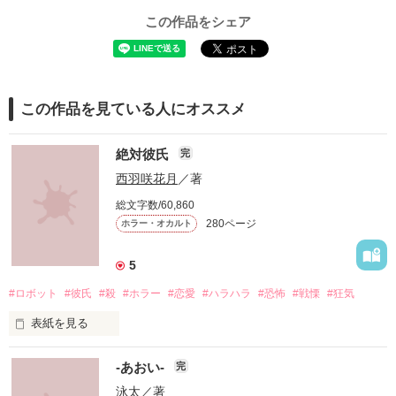
この作品をシェア
この作品を見ている人にオススメ
絶対彼氏
完
西羽咲花月
／著
総文字数/60,860
280ページ
ホラー・オカルト
5
#ロボット
#彼氏
#殺
#ホラー
#恋愛
#ハラハラ
#恐怖
#戦慄
#狂気
表紙を見る
「絶対彼氏」

‐あおい‐
完
泳太
／著