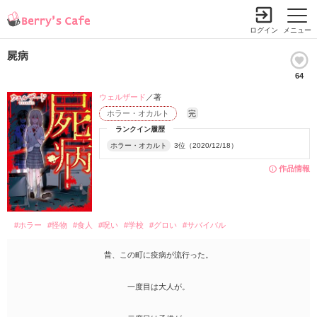
ログイン
メニュー
屍病
64
ウェルザード
／著
ホラー・オカルト
完
ランクイン履歴
ホラー・オカルト
3位（2020/12/18）
作品情報
#ホラー
#怪物
#食人
#呪い
#学校
#グロい
#サバイバル
昔、この町に疫病が流行った。
一度目は大人が。