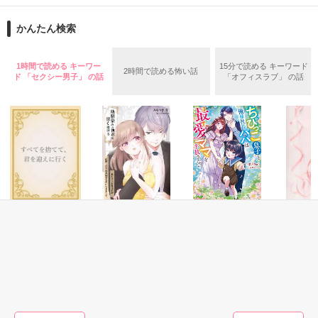
　耐えきれない。

その人そっくりなロボットが届くんだって

作品を読む
　心が、保たない。

かんたん検索
疲れて、壊れかかった心の唯一無二の支えだったクラスメイト
に虐められた美雀（みすず）。

1時間で読める キーワー
15分で読める キーワード
気に入らなければ何回でも送り返すことができる

2時間で読める怖い話
ド 「セクシー男子」 の話
「オフィスラブ」 の話
そして、自殺した。

恋に敗れて無残に死んだ美雀は…………

クラスメイトを呪う。

偽りに見え隠れする真実は…………？

「これ、全然彼に似てないじゃん」

巡り、巡る世界で、

恋愛(純愛)
恋愛(純愛)
恋愛(純愛)
恋愛(純愛)
たった独り残される少女の物語。

すべてを捨てて、
【書籍化】幼馴染
ちびっこ息子と俺
世界くん
「いらないなら、壊しちゃっても大丈夫だよね？」

君を迎えに行く
のエリート外交官
様社長パパは最愛
モノ
にカラダから堕と
ママを手放さない
春夏冬／著
遊野煌／
✡

されそうです
みなつき菫／著
葉月りゅう／著
ランキングにランクイン！

ありがとございます。

✡

もっと見る
「いいよ。どうせまた改良されたロボットが届くんだから」

『人間刈り』の原点に、いたる物語、『華は馨り、散って逝く