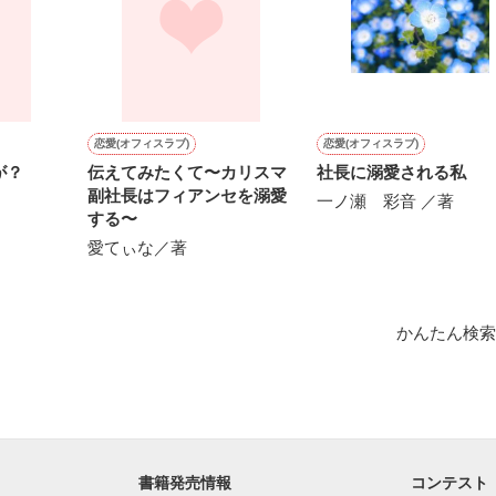
らにして下さい」

捨てたのは

カーの御曹司

恋愛(オフィスラブ)
恋愛(オフィスラブ)
のそうすけ）

が？
伝えてみたくて〜カリスマ
社長に溺愛される私
副社長はフィアンセを溺愛
一ノ瀬 彩音 ／著
上の男

する〜
つての婚約者

愛てぃな／著
分も立場も違う

にどれだけ無下にあしらわれても

かんたん検索
らない

触れたと考えたら

なる」

書籍発売情報
コンテスト