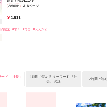
総文字数/141,149
318ページ
恋愛(純愛)
婚約披露パーティーに桜は招待され

t

た。



1,911
013.3.28

for your review.*☆

婚約破棄
#甘々
#再会
#大人の恋
礼　☆

なら、そこにひざまずいて。

月マナ様

消えて」

作品を読む
川鈴奈様

様

男に一方的に婚約破棄された

あおい）は

ありがとうございます。

所で、元婚約者と再会する

ワード 「社長」
1時間で読める キーワード 「社
2時間で読
話
長」 の話
ていた」

作品を読む
言葉を聞き

いられなかった。
