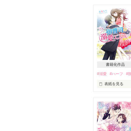
愛とか恋とか以
人の感情すらよ
「社長……どい
「俺がおまえを
✽・ﾟ＋.｡.:✽・ﾟ＋
書籍化作品
デザート・ロー
#溺愛
#ハーフ
#
代表取締役社長

結城 遼介（28）
表紙を見る
♡

デザート・ロー
ある事件をきっ
グラフィック・
大好きだった優
織部 沙良（22）
✽・ﾟ＋.｡.:✽・ﾟ＋
傷つき、失意の
行くしかなかっ
《社長の愛が重