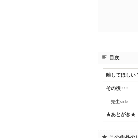
目次
離してほしい
その後･･･
先生side
★あとがき★
この作品の