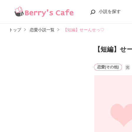
小説を探す
トップ
恋愛小説一覧
【短編】せーんせっ♡
【短編】せ
恋愛(その他)
完