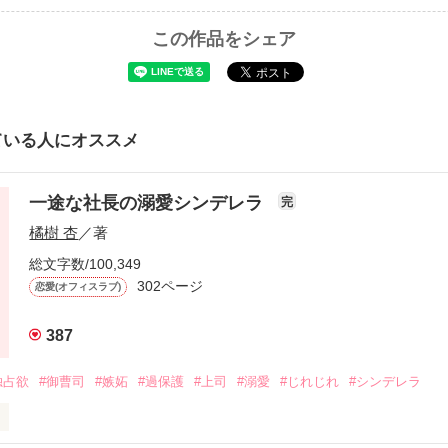
この作品をシェア
ている人にオススメ
一途な社長の溺愛シンデレラ
完
橘樹 杏
／著
総文字数/100,349
302ページ
恋愛(オフィスラブ)
387
独占欲
#御曹司
#嫉妬
#過保護
#上司
#溺愛
#じれじれ
#シンデレラ