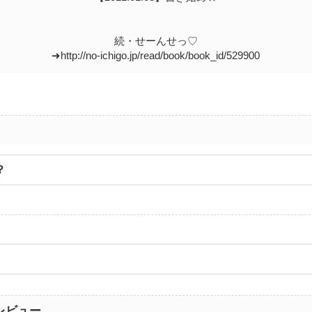
続・せーんせっ♡
➜http://no-ichigo.jp/read/book/book_id/529900
？
レビュー