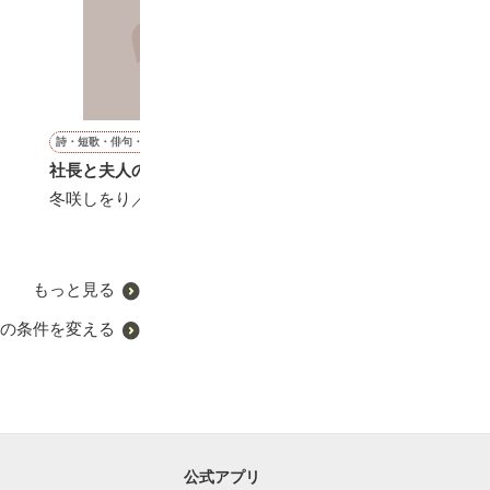
詩・短歌・俳句・川柳
恋愛(オフィスラブ)
恋愛(オフィスラブ)
恋愛(ラブコメ)
社長と夫人の物語
君色ロマンス～副社長の甘
社長は私が好きらしい
蜜別居？(2年振
い恋の罠～
旦那は隣に住ん
冬咲しをり／著
森野音／著
浮気相手と一緒
松本ユミ／著
良かったです！)
珠雪／著
もっと見る
の条件を変える
公式アプリ