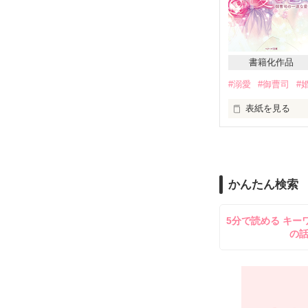
３年後、蒼真の
2018/2/17　Star
日本に戻って来
2018/5/13　End
書籍化作品
2013.2.28 ～　2
☆*｡Many thanks 
#溺愛
#御曹司
#
usamo様

表紙を見る
☆　レビューお
「私を愛してる
月城ルカ様　夕
できないなら、
みんくる様  佳
SERA様　Bian♪
さとみっち様

かんたん検索
かつて、愛する
椎名葵（しいな
素敵なレビュー
思いもよらぬ場
5分で読める キー
の
「ずっと後悔し
男の復縁を望む
葵は笑わずには