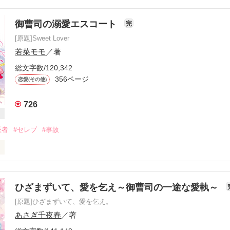
前に、

御曹司の溺愛エスコート
完
くわからないのに

[原題]Sweet Lover
若菜モモ
／著
て。集中できない」

総文字数/120,342
356ページ
恋愛(その他)
離すわけないだろ」

726
.｡.:✽・ﾟ＋.｡.:✽

ズ制作会社

医者
#セレブ
#事故


ズ制作会社

かけに、

デザイナー

しい従兄　蒼真（そうま）は変わってしまった。



ひざまずいて、愛を乞え～御曹司の一途な愛執～
.｡.:✽・ﾟ＋.｡.:✽

[原題]ひざまずいて、愛を乞え。
桜はシカゴに住んでいる父方の祖母の元へ

あさぎ千夜春
／著
た。

すぎる…！》
