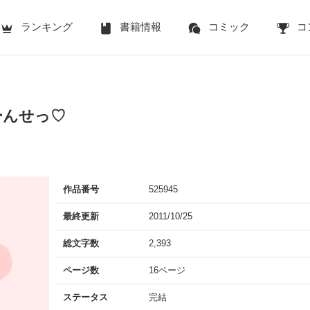
ランキング
書籍情報
コミック
コ
ーんせっ♡
作品番号
525945
最終更新
2011/10/25
総文字数
2,393
ページ数
16ページ
ステータス
完結