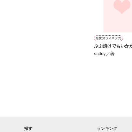
「寝言は寝てか
その昔、自分を
大手飲料水メー
恋愛(オフィスラブ)
天野蒼佑（あま
ぶぶ漬けでもいか
saddy／著
誰もが認める極
そして自分はか
今となっては身
けれど彼は、葵
決して引き下が
「他の男が君に
気が狂いそうに
探す
ランキング