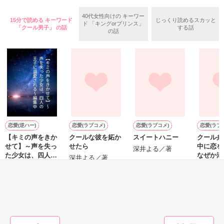
羅（24）との浮気が発覚した上、いつのまにか元カノにされて
いた。

40代女性向けの キーワー
15分で読める キーワード
じっくり読めるスカッと
ド 「キングorプリンス」
守と由羅から『便利屋雛子』と馬鹿にされ、一人こっそり泣い
「クール男子」 の話
する話
＊以前、公開していた話の改稿版です＊

の話
ていた雛子に、企画戦略室の上司である雪瀬鷹哉（29）が
『──俺と結婚してくれないか』といきなりプロポーズをしてき
た上、同居まで提案してきて──？

鷹哉『宜しくな、俺の雛子』🦅

雛子『俺の……ひぃ、雛子？！！！』🐥

作品を読む
シゴデキで冷徹な上司が見せる素顔は、なぜか想像以上に甘く
て……🐥💓🦅

恋愛(逆ハー)
恋愛(ラブコメ)
恋愛(ラブコメ)
恋愛(ラブ
【キミの声をきか
クールな彼を妬か
スイートハニー
クール弁
※表紙も作中使用の画像も全てフリー素材です。

せて】～声を失っ
せたら
中に恋を
※執筆期間2026.6.3〜7.20完結です。　

深井よる／著
た少女は、四人の
なぜか溺
深井よる／著
※他サイトさんにて恋愛トレンド1位でした〜良かったら読ん
王子に溺愛される
れていま
みみみ.com／著
蛙月／著
で頂けると嬉しいです。
～編集中
もっと見る
作品を読む
かんたん検索の条件を変える