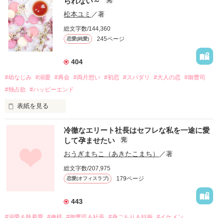
られない～
松本ユミ
／著
総文字数/144,360
245ページ
恋愛(純愛)
404
#幼なじみ
#溺愛
#再会
#両片想い
#初恋
#スパダリ
#大人の恋
#御曹司
#独占欲
#ハッピーエンド
表紙を見る
冷徹なエリート社長はセフレな私を一途に愛
して孕ませたい
完
幼なじみの哲平に淡い恋心を抱いていた美桜。

おうぎまちこ（あきたこまち）
／著
しかし、ある出来事をきっかけに二人の関係は壊れてしまう。

総文字数/207,975
関係修復もできないまま、美桜は両親の離婚によって

179ページ
恋愛(オフィスラブ)
引っ越すことになり、哲平とも離れ離れになった。

それから約十二年後。

443
過去の傷から、二度と会いたくないと思っていた哲平に

#溺愛＆執着愛
#俺様
#御曹司＆社長
#身ごもり＆妊娠
#イケメン