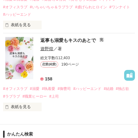
運命のような再会を果たす。

#オフィスラブ
#いちゃいちゃ＆ラブラブ
#虐げられヒロイン
#ワンナイト
そして、ひょんなことから

#ハッピーエンド
酔った勢いで一夜を共にしてしまった。

表紙を見る
さらに、美桜が初めてだと知った哲平は

『責任をとる、結婚しよう』と真っ直ぐに告げてきた。

　おかしな噂を流されて前の職場でうまくいかなかった梅田美
戸惑う美桜とは裏腹に、好きという気持ちを隠すことなく

返事も溺愛もキスのあとで
完
桜は、海外で傷心旅行をしていたところ、日本人美青年と出会
甘やかしてくる。

い、酒の勢いもあり一夜限りの関係となる。

遊野煌
／著
　帰国後、美桜は新しい職場でワンナイトした美青年と再会。
そんなある日、哲平は美桜がストーカー被害に

総文字数/112,403
なんと彼の正体は、とある財閥御曹司にも関わらず、一族を離
遭っていることを知る。

190ページ
恋愛(純愛)
れて起業した新進気鋭の実業家、社内でも冷徹だと評判な社長
美桜を守るため、哲平は同居を提案してきて――。

――御影恭司その人だったのだ――！

　なぜか恭司から飼い猫の世話係を命じられた美桜は、猫の世
158
話を口実にしばしば呼び出された上、二人はいわゆる身体だけ
夏木美桜(なつきみお)

#オフィスラブ
#溺愛
#執着愛
#御曹司
#ハッピーエンド
#結婚
#独占欲
✕

#ラブラブ
#職業ヒーロー
#上司
鳴海哲平 (なるみてっぺい)

表紙を見る
作品を読む
止まっていたはずの二人の時間が、再び動き出す。

舞川雛子（26）は大手お菓子メーカー、三日月製菓コーポレー
再会から始まる、溺愛ラブ。

ションの企画戦略室で働いている。

また雛子には2年前から付き合いはじめ、半年前から同棲を始
2026.6.5～2026.7.25

かんたん検索
めた、同期で恋人の石垣守（26）がいるのだが、後輩の姫原由