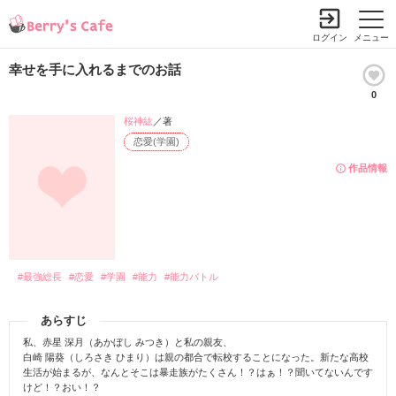
ログイン
メニュー
幸せを手に入れるまでのお話
0
桜神紘
／著
恋愛(学園)
作品情報
#最強総長
#恋愛
#学園
#能力
#能力バトル
あらすじ
私、赤星 深月（あかぼし みつき）と私の親友、
白崎 陽葵（しろさき ひまり）は親の都合で転校することになった。新たな高校
生活が始まるが、なんとそこは暴走族がたくさん！？はぁ！？聞いてないんです
けど！？おい！？