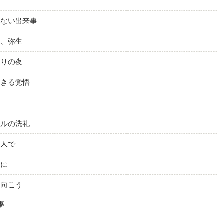
れない出来事
ら、弥生
きりの夜
生きる覚悟
グルの洗礼
５人で
先に
の向こう
夢