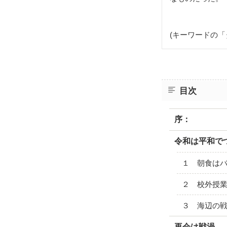
(キーワードの
目次
序：
令和は平和で
１ 朝食は
２ 校外授
３ 海辺の
再会は戦渦