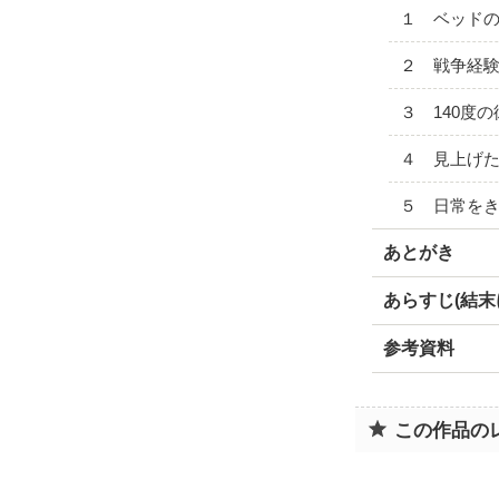
１ ベッド
２ 戦争経
３ 140度
４ 見上げ
５ 日常を
あとがき
あらすじ(結末
参考資料
この作品の