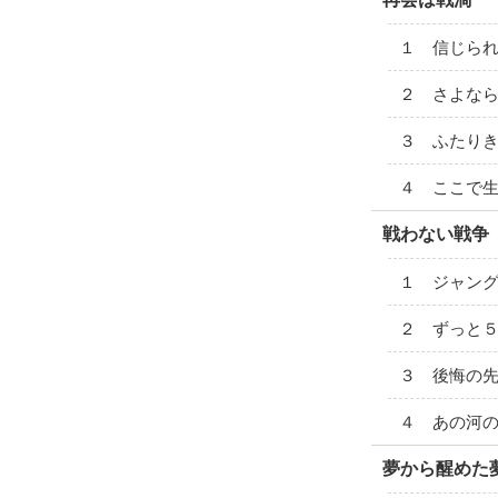
１ 信じら
２ さよな
３ ふたり
４ ここで
戦わない戦争
１ ジャン
２ ずっと
３ 後悔の
４ あの河
夢から醒めた