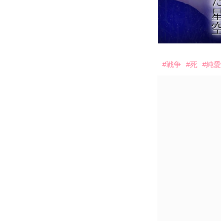
#戦争
#死
#純