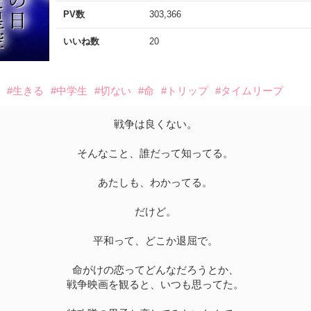
PV数
303,366
いいね数
20
愛
#生きる
#中学生
#切ない
#命
#トリップ
#タイムリープ
戦争は良くない。
そんなこと、誰だって知ってる。
あたしも、わかってる。
だけど。
平和って、どこか退屈で。
命がけの恋ってどんなだろうとか、
戦争映画を観ると、いつも思ってた。