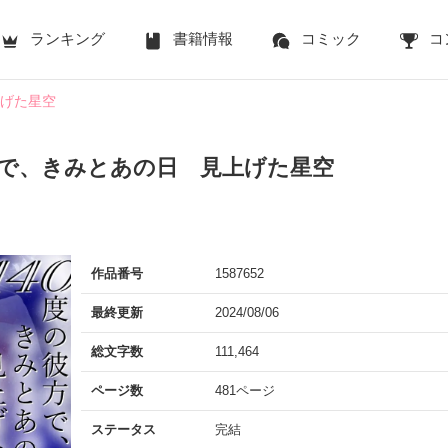
ランキング
書籍情報
コミック
コ
上げた星空
方で、きみとあの日 見上げた星空
作品番号
1587652
最終更新
2024/08/06
総文字数
111,464
ページ数
481ページ
ステータス
完結