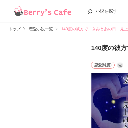
小説を探す
トップ
恋愛小説一覧
140度の彼方で、きみとあの日 見
140度の彼
恋愛(純愛)
完