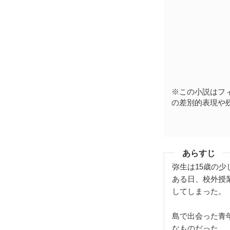
※この小説はフ
の差別的表現や
あらすじ
弥生は15歳の
ある日、校外授
してしまった。
島で出会った青
なものだった。