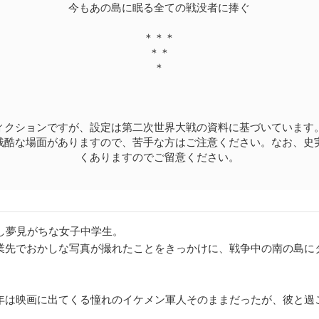
今もあの島に眠る全ての戦没者に捧ぐ
＊＊＊
＊＊
＊
ィクションですが、設定は第二次世界大戦の資料に基づいています
残酷な場面がありますので、苦手な方はご注意ください。なお、史
くありますのでご留意ください。
少し夢見がちな女子中学生。
業先でおかしな写真が撮れたことをきっかけに、戦争中の南の島に
年は映画に出てくる憧れのイケメン軍人そのままだったが、彼と過