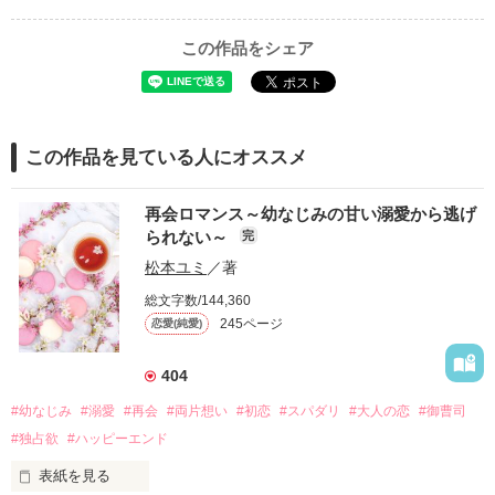
この作品をシェア
この作品を見ている人にオススメ
再会ロマンス～幼なじみの甘い溺愛から逃げ
られない～
完
松本ユミ
／著
総文字数/144,360
245ページ
恋愛(純愛)
404
#幼なじみ
#溺愛
#再会
#両片想い
#初恋
#スパダリ
#大人の恋
#御曹司
#独占欲
#ハッピーエンド
表紙を見る