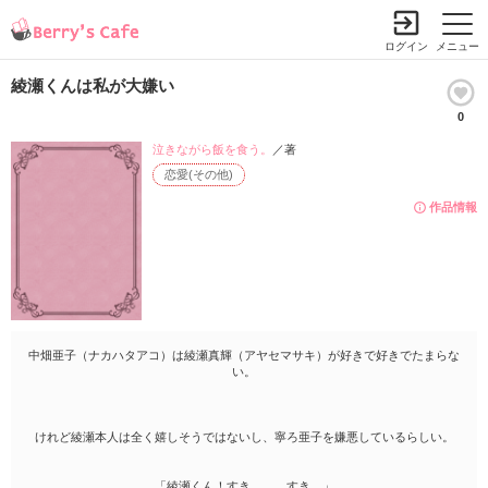
ログイン
メニュー
綾瀬くんは私が大嫌い
0
泣きながら飯を食う。
／著
恋愛(その他)
作品情報
中畑亜子（ナカハタアコ）は綾瀬真輝（アヤセマサキ）が好きで好きでたまらな
い。
けれど綾瀬本人は全く嬉しそうではないし、寧ろ亜子を嫌悪しているらしい。
「綾瀬くん！すき、……すき。」