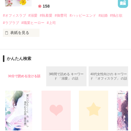
　なぜか恭司から飼い猫の世話係を命じられた美桜は、猫の世
158
話を口実にしばしば呼び出された上、二人はいわゆる身体だけ
夏木美桜(なつきみお)

#オフィスラブ
#溺愛
#執着愛
#御曹司
#ハッピーエンド
#結婚
#独占欲
✕

#ラブラブ
#職業ヒーロー
#上司
鳴海哲平 (なるみてっぺい)

表紙を見る
作品を読む
止まっていたはずの二人の時間が、再び動き出す。

舞川雛子（26）は大手お菓子メーカー、三日月製菓コーポレー
再会から始まる、溺愛ラブ。

ションの企画戦略室で働いている。

また雛子には2年前から付き合いはじめ、半年前から同棲を始
2026.6.5～2026.7.25

かんたん検索
めた、同期で恋人の石垣守（26）がいるのだが、後輩の姫原由
羅（24）との浮気が発覚した上、いつのまにか元カノにされて
いた。

3時間で読める キーワー
40代女性向けの キーワー
30分で読める泣ける話
守と由羅から『便利屋雛子』と馬鹿にされ、一人こっそり泣い
ド 「溺愛」 の話
ド 「オフィスラブ」 の話
＊以前、公開していた話の改稿版です＊

ていた雛子に、企画戦略室の上司である雪瀬鷹哉（29）が
『──俺と結婚してくれないか』といきなりプロポーズをしてき
た上、同居まで提案してきて──？

鷹哉『宜しくな、俺の雛子』🦅

雛子『俺の……ひぃ、雛子？！！！』🐥

作品を読む
シゴデキで冷徹な上司が見せる素顔は、なぜか想像以上に甘く
て……🐥💓🦅
