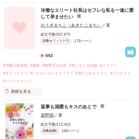
冷徹なエリート社長はセフレな私を一途に愛
して孕ませたい
完
幼なじみの哲平に淡い恋心を抱いていた美桜。

おうぎまちこ（あきたこまち）
／著
しかし、ある出来事をきっかけに二人の関係は壊れてしまう。

総文字数/207,975
関係修復もできないまま、美桜は両親の離婚によって

179ページ
恋愛(オフィスラブ)
引っ越すことになり、哲平とも離れ離れになった。

それから約十二年後。

443
過去の傷から、二度と会いたくないと思っていた哲平に

#溺愛＆執着愛
#俺様
#御曹司＆社長
#身ごもり＆妊娠
#イケメン
運命のような再会を果たす。

#オフィスラブ
#いちゃいちゃ＆ラブラブ
#虐げられヒロイン
#ワンナイト
そして、ひょんなことから

#ハッピーエンド
酔った勢いで一夜を共にしてしまった。

表紙を見る
さらに、美桜が初めてだと知った哲平は

『責任をとる、結婚しよう』と真っ直ぐに告げてきた。

　おかしな噂を流されて前の職場でうまくいかなかった梅田美
戸惑う美桜とは裏腹に、好きという気持ちを隠すことなく

返事も溺愛もキスのあとで
完
桜は、海外で傷心旅行をしていたところ、日本人美青年と出会
甘やかしてくる。

い、酒の勢いもあり一夜限りの関係となる。

遊野煌
／著
　帰国後、美桜は新しい職場でワンナイトした美青年と再会。
そんなある日、哲平は美桜がストーカー被害に

総文字数/112,403
なんと彼の正体は、とある財閥御曹司にも関わらず、一族を離
遭っていることを知る。

190ページ
恋愛(純愛)
れて起業した新進気鋭の実業家、社内でも冷徹だと評判な社長
美桜を守るため、哲平は同居を提案してきて――。

――御影恭司その人だったのだ――！
