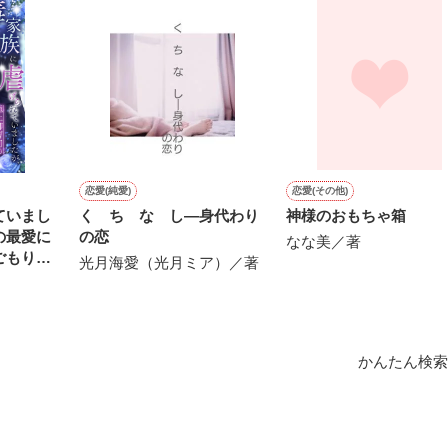
作品を読む
用の画像も全てフリー素材です。

.6.3〜7.20完結です。　

にて恋愛トレンド1位でした〜良かったら読んで頂けると嬉しいです。
作品を読む
恋愛(純愛)
恋愛(その他)
ていまし
く ち な し―身代わり
神様のおもちゃ箱
の最愛に
の恋
なな美／著
ごもりま
光月海愛（光月ミア）／著
かんたん検索