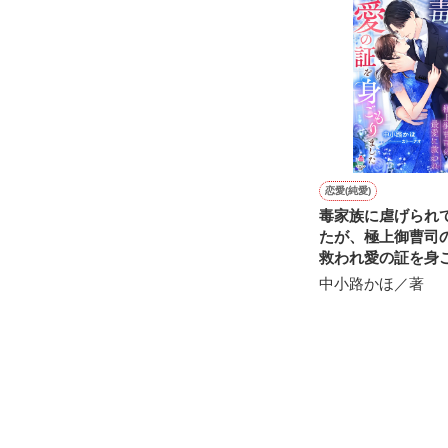
※表紙も作中使
※執筆期間2026
※他サイトさん
恋愛(純愛)
毒家族に虐げられ
たが、極上御曹司
救われ愛の証を身
した
中小路かほ／著