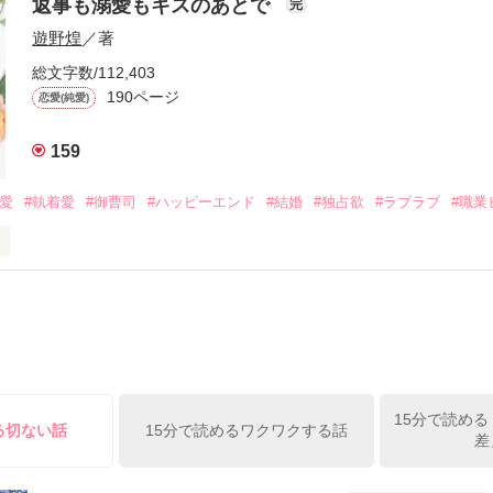
は新しい職場でワンナイトした美青年と再会。なんと彼の正体は、とあ
返事も溺愛もキスのあとで
完
族を離れて起業した新進気鋭の実業家、社内でも冷徹だと評判な社長―
哲平は美桜がストーカー被害に

遊野煌
／著
―！

を知る。

ら飼い猫の世話係を命じられた美桜は、猫の世話を口実にしばしば呼び
、哲平は同居を提案してきて――。

総文字数/112,403
190ページ
恋愛(純愛)
みお)

159
作品を読む
みてっぺい)

溺愛
#執着愛
#御曹司
#ハッピーエンド
#結婚
#独占欲
#ラブラブ
#職業
ずの二人の時間が、再び動き出す。

、溺愛ラブ。

）は大手お菓子メーカー、三日月製菓コーポレーションの企画戦略室で働
7.25

年前から付き合いはじめ、半年前から同棲を始めた、同期で恋人の石垣守
姫原由羅（24）との浮気が発覚した上、いつのまにか元カノにされてい
便利屋雛子』と馬鹿にされ、一人こっそり泣いていた雛子に、企画戦略
）が『──俺と結婚してくれないか』といきなりプロポーズをしてきた上
ていた話の改稿版です＊

15分で読める
俺の雛子』🦅

る切ない話
15分で読めるワクワクする話
差
ひぃ、雛子？！！！』🐥

上司が見せる素顔は、なぜか想像以上に甘くて……🐥💓🦅
