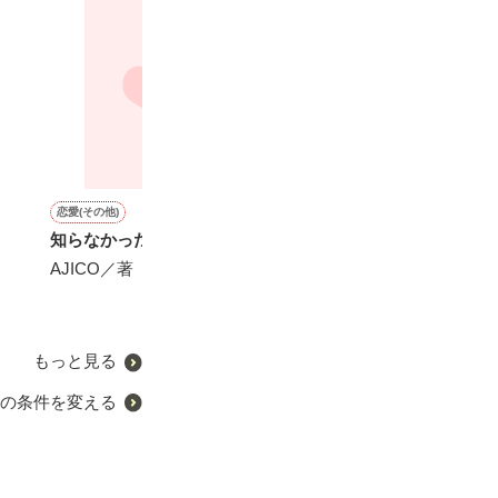
恋愛(その他)
ファンタジー
恋愛(純愛)
恋愛(オフィスラブ)
知らなかった僕の顔
【コミカライズ】結婚当日
クールなあなたの愛なんて
完璧美男子の甘
に夫が浮気したから、ヤケ
信じない…愛のない結婚は
AJICO／著
雪野宮みぞれ／
になって愛人募集したら王
遠慮します！
弟殿下が志願してきた件。
澤谷弥／著
嵯峨野すみか／著
もっと見る
の条件を変える