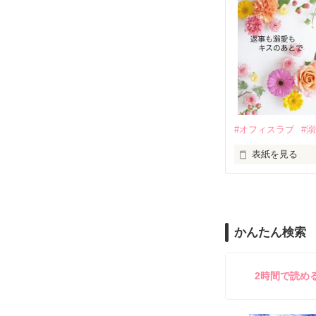
　帰国後、美桜
も関わらず、一
そんなある日、
人だったのだ―
遭っていること
　なぜか恭司か
美桜を守るため
夏木美桜(なつき
✕

鳴海哲平 (なる
#オフィスラブ
#
止まっていたは
表紙を見る
再会から始まる
舞川雛子（26
2026.6.5～2026.
また雛子には2
のだが、後輩の
守と由羅から『
かんたん検索
雪瀬鷹哉（29
＊以前、公開し
してきて──？

鷹哉『宜しくな、
2時間で読め
雛子『俺の……
シゴデキで冷徹な