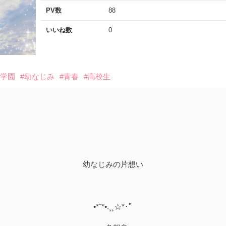
PV数
88
いいね数
0
#学園
#幼なじみ
#青春
#高校生
幼なじみの片想い
•*¨*•.¸¸☆*･ﾟ