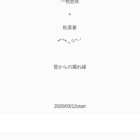
一色想良
×
杜若蒼
•*¨*•.¸¸☆*･ﾟ
昔からの腐れ縁
2020/03/12start