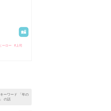
る財閥御曹司に
―御影恭司その
出された上、二
ヒーロー
#上司
いている。

（26）がいる
た。

室の上司である
、同居まで提案
 キーワード 「年の
」 の話