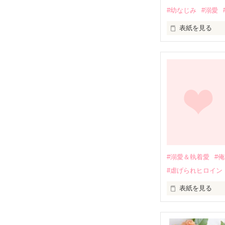
#幼なじみ
#溺愛
表紙を見る
幼なじみの哲平
しかし、ある出
関係修復もでき
引っ越すことに
それから約十二
過去の傷から、
運命のような再
#溺愛＆執着愛
#
そして、ひょん
#虐げられヒロイン
酔った勢いで一
表紙を見る
さらに、美桜が
『責任をとる、
　おかしな噂を
戸惑う美桜とは
ろ、日本人美青
甘やかしてくる。