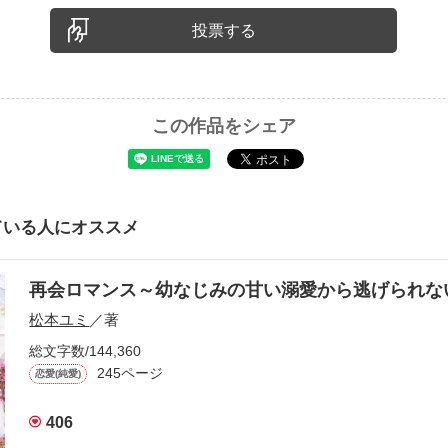
投票する
この作品をシェア
ている人にオススメ
再会ロマンス～幼なじみの甘い溺愛から逃げられ
松本ユミ
／著
総文字数/144,360
245ページ
恋愛(純愛)
406