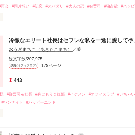
#再会
#両片想い
#初恋
#スパダリ
#大人の恋
#御曹司
#独占欲
#ハッ
冷徹なエリート社長はセフレな私を一途に愛して孕
に淡い恋心を抱いていた美桜。

おうぎまちこ（あきたこまち）
／著
来事をきっかけに二人の関係は壊れてしまう。

ないまま、美桜は両親の離婚によって

総文字数/207,975
なり、哲平とも離れ離れになった。

179ページ
恋愛(オフィスラブ)
年後。

443
二度と会いたくないと思っていた哲平に

会を果たす。

俺様
#御曹司＆社長
#身ごもり＆妊娠
#イケメン
#オフィスラブ
#いちゃ
なことから

#ワンナイト
#ハッピーエンド
夜を共にしてしまった。

初めてだと知った哲平は

結婚しよう』と真っ直ぐに告げてきた。

流されて前の職場でうまくいかなかった梅田美桜は、海外で傷心旅行を
裏腹に、好きという気持ちを隠すことなく

年と出会い、酒の勢いもあり一夜限りの関係となる。


