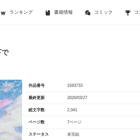
ランキング
書籍情報
コミック
コ
下で
作品番号
1593733
最終更新
2020/03/27
総文字数
2,041
ページ数
7ページ
ステータス
未完結