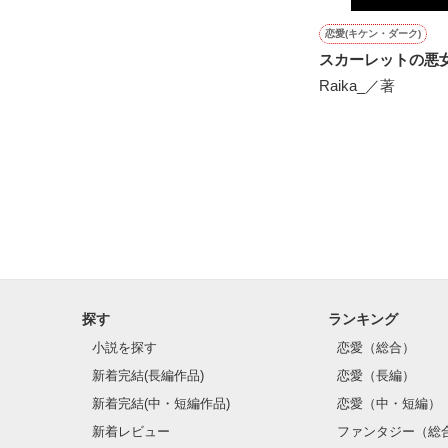
知っていく度に

恋愛(キケン・ダーク)
スカーレットの悪
Raika_／著
やっと君との

約束を守れる気
探す
ランキング
小説を探す
恋愛（総合）
新着完結(長編作品)
恋愛（長編）
新着完結(中・短編作品)
恋愛（中・短編）
新着レビュー
ファンタジー（総