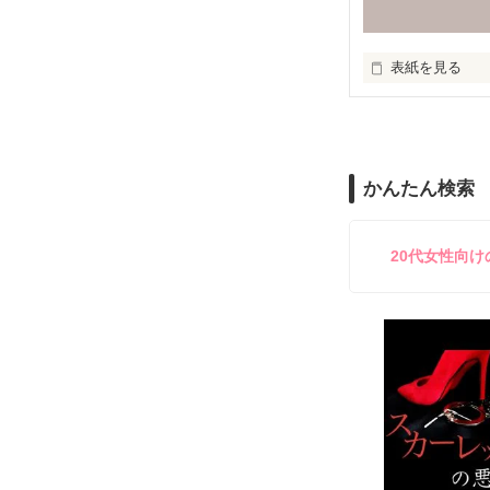
道は、遠く

表紙を見る
道は、浅く

作者の考えた詩
かんたん検索
無知を振りかざ
20代女性向
嘘つきな私は

もがいたふりを