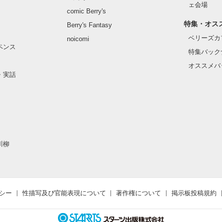
ェ会場
作品を読む
comic Berry's
特集・オス
Berry's Fantasy
ベリーズカ
noicomi
ペンス
特集バック
オススメバ
・実話
川柳
シー
性描写及び官能表現について
著作権について
掲示板投稿規約