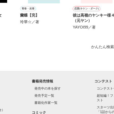
青春・友情
恋愛(キケン・ダーク)
女
蘭蝶【完】
彼は高嶺のヤンキー様
（元ヤン）
玲華☆／著
YAYOI99／著
かんたん検索
がした

書籍発売情報
コンテスト
発売中の本を探す
コンテスト
発売予定一覧
超短編！フ
スト
書籍化作家一覧
スターツ出
合）
「1話から
コミック