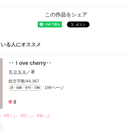
この作品をシェア
ている人にオススメ
‥ｌove cherry‥
ＲＯＳＡ
／著
総文字数/44,367
199ページ
詩・短歌・俳句・川柳
0
い
#苦しい
#悲しい
#淋しさ