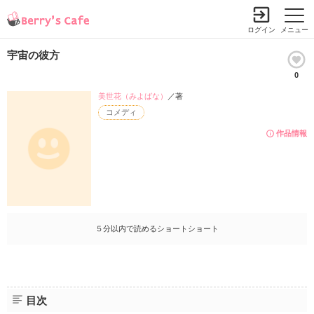
ログイン
メニュー
宇宙の彼方
0
美世花（みよばな）
／著
コメディ
作品情報
５分以内で読めるショートショート
目次