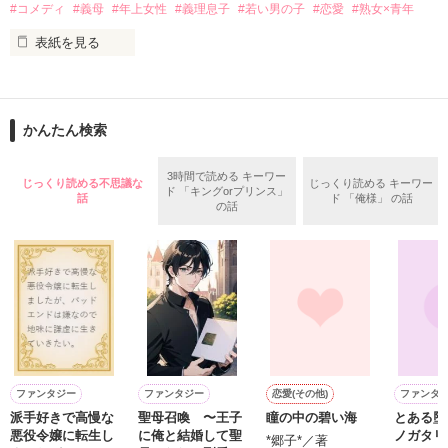
「ねぇねぇ〜、藤く〜ん！」

実柚々の初作品！！

#コメディ
#義母
#年上女性
#義理息子
#若い男の子
#恋愛
#熟女×青年
表紙を見る
コメディなのか

３０歳女公爵。

童話なのか・・・

「っうるさい！俺の近くに寄ってくんな」

はたまた

すっかり婚期を逃したものの

恋愛なのか・・・

かんたん検索
「女に公爵が務まるものか」

「行き遅れのばばぁだが結婚してやってもいい」

と、ろくでもない縁談は後を絶たない。

3時間で読める キーワー
どうぞ、

じっくり読める不思議な
じっくり読める キーワー
どんなに冷たくされても

ド 「キングorプリンス」
興味のある方は

話
ド 「俺様」 の話
の話
結婚して世継ぎを産むことを考えるのはやめました。

ご覧ください(^O^)

公爵家存続ためを思ってという言葉も聞き空きました。

あなたを

私は藤くんが大好きなんです。

養子を迎えれば、問題ないですよね？

不思議な世界に

お連れします。

養子候補として執事連れてきた子どもは思ったより大きな子供
でした。

これ見て１人、

読者数378名100万PV突破(2015.05.12)

にやけっちゃってくださいなっ♪

読者数668名200万PV突破(2015.06.18) 

１８歳熟女好きと３０歳の女公爵が織りなすコメディ！
ファンタジー
ファンタジー
恋愛(その他)
ファンタ
読者数819名300万PV突破(2015.07.30)

派手好きで高慢な
聖母召喚 〜王子
瞳の中の碧い海
とある堕
読者数960名400万PV突破(2015.09.06)

悪役令嬢に転生し
に俺と結婚して聖
ノガタリ
読者数1104名500万PV突破(2015.11.09)

*郷子*／著