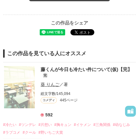
この作品をシェア
この作品を見ている人にオススメ
藤くんが今日も冷たい件について(仮)【完】
完
葵 りんご
／著
総文字数/145,094
445ページ
コメディ
592
#冷たい
#ツンデレ
#片想い
#胸キュン
#イケメン
#三角関係
#幼なじみ
#ラブコメ
#クール
#野いちご大賞