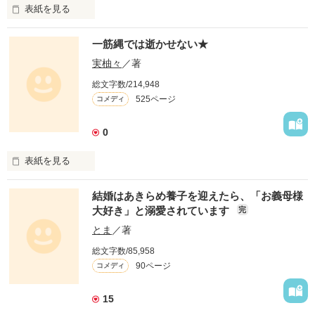
表紙を見る
一筋縄では逝かせない★
「藤く〜ん」

実柚々
／著
総文字数/214,948
525ページ
コメディ
「……」

0
表紙を見る
「ねぇ、藤く〜ん！」

結婚はあきらめ養子を迎えたら、「お義母様
たった

大好き」と溺愛されています
完
一本の川から始まった

とま
／著
昔々の物語・・・

「……」

総文字数/85,958
90ページ
コメディ
現実では

15
考えられない、
