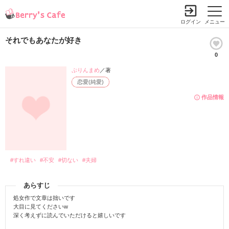
ログイン
メニュー
それでもあなたが好き
0
ぷりんまめ
／著
恋愛(純愛)
作品情報
#すれ違い
#不安
#切ない
#夫婦
あらすじ
処女作で文章は拙いです
大目に見てくださいw
深く考えずに読んでいただけると嬉しいです