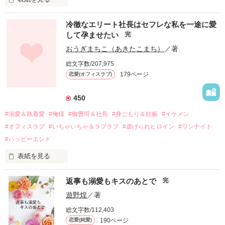
冷徹なエリート社長はセフレな私を一途に愛
して孕ませたい
完
幼なじみの哲平に淡い恋心を抱いていた美桜。

おうぎまちこ（あきたこまち）
／著
しかし、ある出来事をきっかけに二人の関係は壊れてしまう。

総文字数/207,975
関係修復もできないまま、美桜は両親の離婚によって

179ページ
恋愛(オフィスラブ)
引っ越すことになり、哲平とも離れ離れになった。

それから約十二年後。

450
過去の傷から、二度と会いたくないと思っていた哲平に

#溺愛＆執着愛
#俺様
#御曹司＆社長
#身ごもり＆妊娠
#イケメン
運命のような再会を果たす。

#オフィスラブ
#いちゃいちゃ＆ラブラブ
#虐げられヒロイン
#ワンナイト
そして、ひょんなことから

#ハッピーエンド
酔った勢いで一夜を共にしてしまった。

表紙を見る
さらに、美桜が初めてだと知った哲平は

『責任をとる、結婚しよう』と真っ直ぐに告げてきた。

　おかしな噂を流されて前の職場でうまくいかなかった梅田美
戸惑う美桜とは裏腹に、好きという気持ちを隠すことなく

返事も溺愛もキスのあとで
完
桜は、海外で傷心旅行をしていたところ、日本人美青年と出会
甘やかしてくる。

い、酒の勢いもあり一夜限りの関係となる。

遊野煌
／著
　帰国後、美桜は新しい職場でワンナイトした美青年と再会。
そんなある日、哲平は美桜がストーカー被害に

総文字数/112,403
なんと彼の正体は、とある財閥御曹司にも関わらず、一族を離
遭っていることを知る。

190ページ
恋愛(純愛)
れて起業した新進気鋭の実業家、社内でも冷徹だと評判な社長