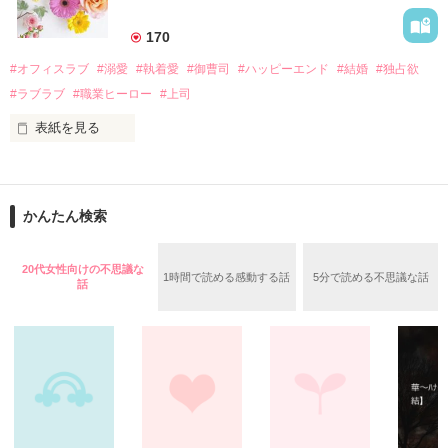
美桜を守るため、哲平は同居を提案してきて――。

――御影恭司その人だったのだ――！

　なぜか恭司から飼い猫の世話係を命じられた美桜は、猫の世
170
話を口実にしばしば呼び出された上、二人はいわゆる身体だけ
夏木美桜(なつきみお)

#オフィスラブ
#溺愛
#執着愛
#御曹司
#ハッピーエンド
#結婚
#独占欲
✕

#ラブラブ
#職業ヒーロー
#上司
鳴海哲平 (なるみてっぺい)

表紙を見る
作品を読む
止まっていたはずの二人の時間が、再び動き出す。

舞川雛子（26）は大手お菓子メーカー、三日月製菓コーポレー
再会から始まる、溺愛ラブ。

ションの企画戦略室で働いている。

また雛子には2年前から付き合いはじめ、半年前から同棲を始
2026.6.5～2026.7.25

かんたん検索
めた、同期で恋人の石垣守（26）がいるのだが、後輩の姫原由
羅（24）との浮気が発覚した上、いつのまにか元カノにされて
いた。

20代女性向けの不思議な
1時間で読める感動する話
5分で読める不思議な話
守と由羅から『便利屋雛子』と馬鹿にされ、一人こっそり泣い
話
＊以前、公開していた話の改稿版です＊

ていた雛子に、企画戦略室の上司である雪瀬鷹哉（29）が
『──俺と結婚してくれないか』といきなりプロポーズをしてき
た上、同居まで提案してきて──？

鷹哉『宜しくな、俺の雛子』🦅

雛子『俺の……ひぃ、雛子？！！！』🐥

作品を読む
シゴデキで冷徹な上司が見せる素顔は、なぜか想像以上に甘く