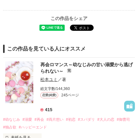
この作品をシェア
この作品を見ている人にオススメ
再会ロマンス～幼なじみの甘い溺愛から逃げ
られない～
完
松本ユミ
／著
総文字数/144,360
245ページ
恋愛(純愛)
415
#幼なじみ
#溺愛
#再会
#両片想い
#初恋
#スパダリ
#大人の恋
#御曹司
#独占欲
#ハッピーエンド
表紙を見る