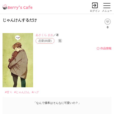
ログイン
メニュー
じゃんけんするだけ
0
あさくら まお
／著
恋愛(純愛)
完
作品情報
#甘々
#じゃんけん
#ハグ
「なんで優希はそんなに可愛いの？」