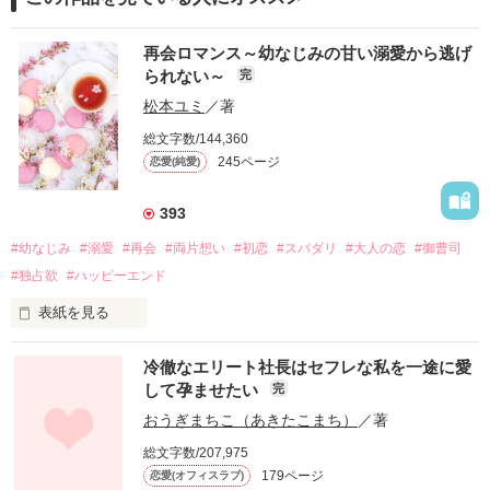
再会ロマンス～幼なじみの甘い溺愛から逃げ
られない～
完
松本ユミ
／著
総文字数/144,360
245ページ
恋愛(純愛)
393
#幼なじみ
#溺愛
#再会
#両片想い
#初恋
#スパダリ
#大人の恋
#御曹司
#独占欲
#ハッピーエンド
表紙を見る
冷徹なエリート社長はセフレな私を一途に愛
して孕ませたい
完
幼なじみの哲平に淡い恋心を抱いていた美桜。

おうぎまちこ（あきたこまち）
／著
しかし、ある出来事をきっかけに二人の関係は壊れてしまう。

総文字数/207,975
関係修復もできないまま、美桜は両親の離婚によって

179ページ
恋愛(オフィスラブ)
引っ越すことになり、哲平とも離れ離れになった。
