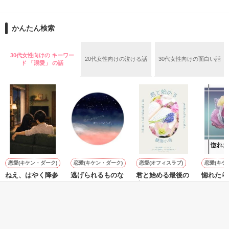
舞川雛子（26）は大手お菓子メーカー、三日月製菓コーポレー
再会から始まる、溺愛ラブ。

ションの企画戦略室で働いている。

また雛子には2年前から付き合いはじめ、半年前から同棲を始
2026.6.5～2026.7.25

かんたん検索
めた、同期で恋人の石垣守（26）がいるのだが、後輩の姫原由
羅（24）との浮気が発覚した上、いつのまにか元カノにされて
いた。

30代女性向けの キーワー
20代女性向けの泣ける話
30代女性向けの面白い話
守と由羅から『便利屋雛子』と馬鹿にされ、一人こっそり泣い
ド 「溺愛」 の話
＊以前、公開していた話の改稿版です＊

ていた雛子に、企画戦略室の上司である雪瀬鷹哉（29）が
『──俺と結婚してくれないか』といきなりプロポーズをしてき
た上、同居まで提案してきて──？

鷹哉『宜しくな、俺の雛子』🦅

雛子『俺の……ひぃ、雛子？！！！』🐥

作品を読む
シゴデキで冷徹な上司が見せる素顔は、なぜか想像以上に甘く
て……🐥💓🦅

恋愛(キケン・ダーク)
恋愛(キケン・ダーク)
恋愛(オフィスラブ)
恋愛(キケ
ねえ、はやく降参
逃げられるものな
君と始める最後の
惚れたら
※表紙も作中使用の画像も全てフリー素材です。

してよ。 ――同じ
らお好きにどう
恋
※執筆期間2026.6.3〜7.20完結です。　

Raika_
苗字になっても、
ぞ。
陽瀬 柚夏／著
※他サイトさんにて恋愛トレンド1位でした〜良かったら読ん
まだ足りない。甘
momomo／著
小花衣いろは／著
で頂けると嬉しいです。
くて焦れったい心
理戦を続ける夫