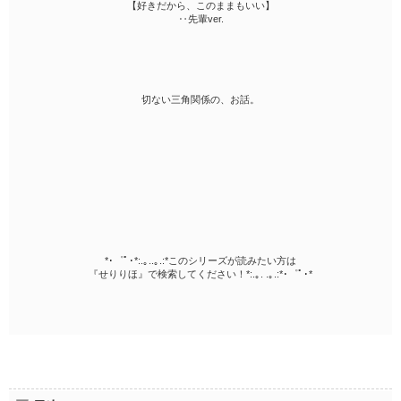
【好きだから、このままもいい】
‥先輩ver.
切ない三角関係の、お話。
*･゜ﾟ･*:.｡..｡.:*このシリーズが読みたい方は
『せりりほ』で検索してください！*:.｡. .｡.:*･゜ﾟ･*