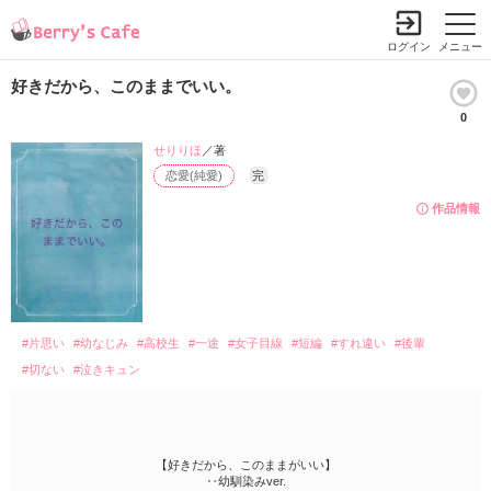
ログイン
メニュー
好きだから、このままでいい。
0
せりりほ
／著
恋愛(純愛)
完
作品情報
#片思い
#幼なじみ
#高校生
#一途
#女子目線
#短編
#すれ違い
#後輩
#切ない
#泣きキュン
【好きだから、このままがいい】
‥幼馴染みver.