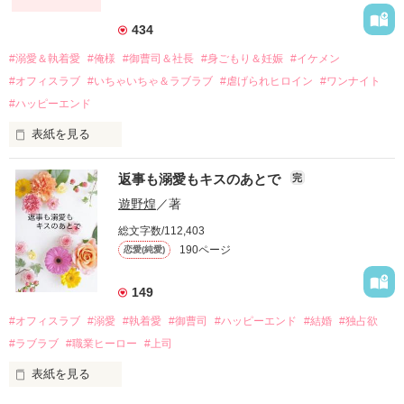
それから約十二年後。

434
過去の傷から、二度と会いたくないと思っていた哲平に

#溺愛＆執着愛
#俺様
#御曹司＆社長
#身ごもり＆妊娠
#イケメン
運命のような再会を果たす。

#オフィスラブ
#いちゃいちゃ＆ラブラブ
#虐げられヒロイン
#ワンナイト
そして、ひょんなことから

#ハッピーエンド
酔った勢いで一夜を共にしてしまった。

表紙を見る
さらに、美桜が初めてだと知った哲平は

『責任をとる、結婚しよう』と真っ直ぐに告げてきた。

　おかしな噂を流されて前の職場でうまくいかなかった梅田美
戸惑う美桜とは裏腹に、好きという気持ちを隠すことなく

返事も溺愛もキスのあとで
完
桜は、海外で傷心旅行をしていたところ、日本人美青年と出会
甘やかしてくる。

い、酒の勢いもあり一夜限りの関係となる。

遊野煌
／著
　帰国後、美桜は新しい職場でワンナイトした美青年と再会。
そんなある日、哲平は美桜がストーカー被害に

総文字数/112,403
なんと彼の正体は、とある財閥御曹司にも関わらず、一族を離
遭っていることを知る。

190ページ
恋愛(純愛)
れて起業した新進気鋭の実業家、社内でも冷徹だと評判な社長
美桜を守るため、哲平は同居を提案してきて――。

――御影恭司その人だったのだ――！

　なぜか恭司から飼い猫の世話係を命じられた美桜は、猫の世
149
話を口実にしばしば呼び出された上、二人はいわゆる身体だけ
夏木美桜(なつきみお)

#オフィスラブ
#溺愛
#執着愛
#御曹司
#ハッピーエンド
#結婚
#独占欲
✕

#ラブラブ
#職業ヒーロー
#上司
鳴海哲平 (なるみてっぺい)

表紙を見る
作品を読む
止まっていたはずの二人の時間が、再び動き出す。
