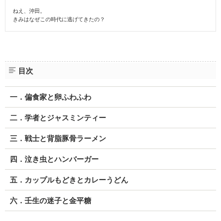
ねえ、沖田。
きみはなぜこの時代に逃げてきたの？
目次
一．偏食家と卵ふわふわ
二．学者とジャスミンティー
三．戦士と背脂豚骨ラーメン
四．泣き虫とハンバーガー
五．カップルもどきとカレーうどん
六．壬生の迷子と金平糖