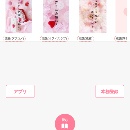
「そうだな……黙ってはおいてやろう。だが、何でもするとい
ギル・レイヴン公爵

う言葉は言わないほうがいい」

サラサラとした綺麗な黒髪に綺麗な青色の瞳

あまりにも整った顔は女性たちを引き寄せる

甘い言葉をささやく近衛騎士団長に翻弄されるテレシアの恋物
社交界で圧倒的人気を誇っていた

語が始まる——

表では甘いマスクを被る彼の裏は……

恋愛(ラブコメ)
恋愛(オフィスラブ)
恋愛(純愛)
恋愛(学園)
バレンタインはキ
世界くんの想い人
２３時の王子様と
幼なじみ
スをして
のホワイトデー
男！【完
遊野煌／著
空から降ってきたリリィに恋したギルは

遊野煌／著
遊野煌／著
ヒナミ**
┈┈┈┈┈┈┈ ❁ ❁ ❁ ┈┈┈┈┈┈┈┈

国王命令での婚約を申し込む

悪魔の近衛騎士団長

とある事情で絶対婚約したくないリリィは

リアム・ロドリエス

もっと見る
そうだ！男装執事として生きていこう！

【修行してきます。私は元気です。】

×

かんたん検索の条件を変える
謎のリリィらしい手紙を残して逃亡

アプリ
騎士団員の男爵令嬢

テレシア・マーフィス

だけど……配属されたのはレイヴン公爵家だった

┈┈┈┈┈┈┈ ❁ ❁ ❁ ┈┈┈┈┈┈┈┈

読む
「その瞳の色……」

「！！！」
