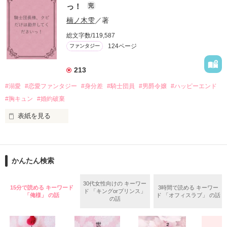
っ！
完
愛を知らない公爵と天然怪力令嬢の溺愛バイオレンスラブコメ
ディです。

楠ノ木雫
／著
「いやっほぉぉおお〜い！！！！」

総文字数/119,587
＊この世界のお金はお札にさせてください。

124ページ
ファンタジー
バンジーした侯爵令嬢の先にいたのは

＊なろう、カクヨム、アルファポリス掲載中
甘いマスクの公爵様の頭上でした

213
「ど、どいてぇぇぇえ！！！！！」

#溺愛
#恋愛ファンタジー
#身分差
#騎士団員
#男爵令嬢
#ハッピーエンド
作品を読む
「…は？」

#胸キュン
#婚約破棄
表紙を見る
そんな最悪の出会いを果たした二人

目が覚めたら、自分の隣に知らない男が眠っていた。

かんたん検索
リリィ・ロゼッタ侯爵令嬢

朝の鍛錬が迫っていて置いていったが……

ふんわりとした淡いピンクの髪に澄んだ水色の瞳

鍛錬後の業務中に遭遇、彼はあの近衛騎士団長だと判明した。

30代女性向けの キーワー
15分で読める キーワード
3時間で読める キーワー
透き通るほど白い肌と華奢の手足

ド 「キングorプリンス」
「俺様」 の話
ド 「オフィスラブ」 の話
の話
お人形のように可愛いらしい見た目とは裏腹に

残念なほどに自由でお気楽なお転婆令嬢

「あの、本当に、何でもしますのでクビだけは……」
