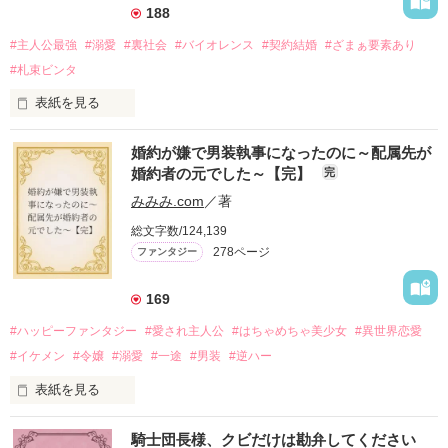
188
#主人公最強
#溺愛
#裏社会
#バイオレンス
#契約結婚
#ざまぁ要素あり
#札束ビンタ
表紙を見る
かつては英雄と呼ばれた父は事業で失敗ばかり。

婚約が嫌で男装執事になったのに～配属先が
そのせいで極貧生活を送るオリヴィア・ディルムーンは、母が
婚約者の元でした～【完】
完
倒れたことをきっかけに娼婦になり稼ごうと屋敷を飛び出し
た。

みみみ.com
／著
娼館（たぶん）の店主は札束でビンタしてくる謎の男。

総文字数/124,139
金と引き換えに雇われたと思いきや……契約結婚だった！？

278ページ
ファンタジー
裏社会を牛耳るロベールは仮面をつけており、謎が多いが幸せ
な結婚生活を満喫中。

そこでロベールを慕うアリスに一方的に敵視され、嫌がらせを
169
受けるもオリヴィアには効果なし。

#ハッピーファンタジー
#愛され主人公
#はちゃめちゃ美少女
#異世界恋愛
勘違いから始まる初夜騒動に危険ばかりの血まみれ新婚生活。

#イケメン
#令嬢
#溺愛
#一途
#男装
#逆ハー
次第にロベールはオリヴィアを気にかけるように……？

表紙を見る
「この金が欲しければ、俺の言うことに従え」

「──はい、喜んで！」

騎士団長様、クビだけは勘弁してください
出会いは最悪、結婚生活は最高……？

＼異世界ラブコメ×ハッピーファンタジー／
