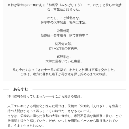
京都は学生街の一角にある「御蔭寮《みかげりょう》」で、わたしと彼らの奇妙
な日常生活が始まった。
わたし、こと浜北さな。
休学中の大学院生、将来は未定。
沖田総司。
新撰組一番隊組長、病で休職中？
切石灯太郎。
古い石灯籠の付喪神。
巡野学志。
大学に居着いていた幽霊。
風も冷たくなってきた十一月の京都で、わたしと沖田は言葉を交わした。
これは、途方に暮れた迷子が再び道を探し始めるまでの物語。
あらすじ
沖田総司を拾ってしまった――そこから始まる物語。
人工エレキによる利便化が進んだ現代は、天然の「栄励気《えれき》」を豊富に
持つ人間はかえって暮らしにくい時代だ。さなもその一人。
さなは、栄励気に満ちた京都の大学に進学し、摩訶不思議な御蔭寮に住むことで
居場所を得たと感じていた。だが、いつしか周囲のペースから取り残されてい
る。うまく生きられない。