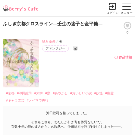
ログイン
メニュー
ふしぎ京都クロスライン―壬生の迷子と金平糖―
0
馳月基矢
／著
ファンタジー
完
作品情報
#京都
#沖田総司
#大学
#寮
#あやかし
#おいしい小説
#妖怪
#幽霊
#キャラ文芸
#ノベマで先行
沖田総司を拾ってしまった。
それもこれも、わたしが引き寄せ体質なせいだ。
百数十年の時の彼方からこの現代へ、沖田総司を呼び付けてしまった――。