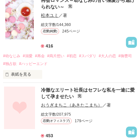
再会ロマンス～幼なじみの甘い溺愛から逃げ
られない～
完
松本ユミ
／著
総文字数/144,360
245ページ
恋愛(純愛)
416
#幼なじみ
#溺愛
#再会
#両片想い
#初恋
#スパダリ
#大人の恋
#御曹司
#独占欲
#ハッピーエンド
表紙を見る
冷徹なエリート社長はセフレな私を一途に愛
して孕ませたい
完
幼なじみの哲平に淡い恋心を抱いていた美桜。

おうぎまちこ（あきたこまち）
／著
しかし、ある出来事をきっかけに二人の関係は壊れてしまう。

総文字数/207,975
関係修復もできないまま、美桜は両親の離婚によって

179ページ
恋愛(オフィスラブ)
引っ越すことになり、哲平とも離れ離れになった。

それから約十二年後。

453