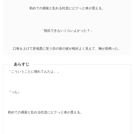
初めての感覚と乱れる吐息にビクっと体が震える。
「抵抗できないくらいよかった？」
口角を上げて意地悪に笑う目の前の彼が格好よく見えて、胸が高鳴った。
あらすじ
「こういうことに憧れてんだよ。」
『っん』
初めての感覚と乱れる吐息にビクっと体が震える。