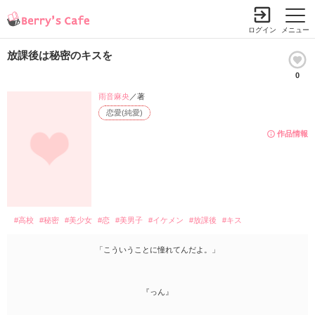
ログイン
メニュー
放課後は秘密のキスを
0
雨音麻央
／著
恋愛(純愛)
作品情報
#高校
#秘密
#美少女
#恋
#美男子
#イケメン
#放課後
#キス
「こういうことに憧れてんだよ。」
『っん』