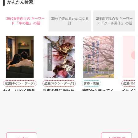
2026.6.5～2026.7.25

かんたん検索
めた、同期で恋人の石垣守（26）がいるのだが、後輩の姫原由
羅（24）との浮気が発覚した上、いつのまにか元カノにされて
いた。

30代女性向けの キーワー
30分で読めるためになる
2時間で読める キーワー
守と由羅から『便利屋雛子』と馬鹿にされ、一人こっそり泣い
ド 「年の差」 の話
話
ド 「クール男子」 の話
＊以前、公開していた話の改稿版です＊

ていた雛子に、企画戦略室の上司である雪瀬鷹哉（29）が
『──俺と結婚してくれないか』といきなりプロポーズをしてき
た上、同居まで提案してきて──？

鷹哉『宜しくな、俺の雛子』🦅

雛子『俺の……ひぃ、雛子？！！！』🐥

作品を読む
シゴデキで冷徹な上司が見せる素顔は、なぜか想像以上に甘く
て……🐥💓🦅

恋愛(キケン・ダーク)
恋愛(キケン・ダーク)
青春・友情
恋愛(その他
ねえ、はやく降参
白虎の愛に溺れ死
地獄から救ってく
イケメン
※表紙も作中使用の画像も全てフリー素材です。

してよ。 ――同じ
に。
れたのは極道の人
の溺愛が
※執筆期間2026.6.3〜7.20完結です。　

苗字になっても、
達でした。【長
い
瀬南／著
※他サイトさんにて恋愛トレンド1位でした〜良かったら読ん
まだ足りない。甘
編】
momomo／著
兎亀 らる／著
白雪なみ
で頂けると嬉しいです。
くて焦れったい心
理戦を続ける夫
もっと見る
婦。
作品を読む
かんたん検索の条件を変える