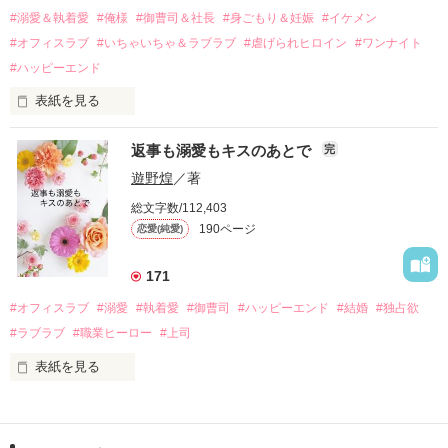
過去の傷から、二度と会いたくないと思っていた哲平に

#溺愛＆執着愛
#俺様
#御曹司＆社長
#身ごもり＆妊娠
#イケメン
運命のような再会を果たす。

#オフィスラブ
#いちゃいちゃ＆ラブラブ
#虐げられヒロイン
#ワンナイト
そして、ひょんなことから

#ハッピーエンド
酔った勢いで一夜を共にしてしまった。

表紙を見る
さらに、美桜が初めてだと知った哲平は

『責任をとる、結婚しよう』と真っ直ぐに告げてきた。

　おかしな噂を流されて前の職場でうまくいかなかった梅田美
戸惑う美桜とは裏腹に、好きという気持ちを隠すことなく

返事も溺愛もキスのあとで
完
桜は、海外で傷心旅行をしていたところ、日本人美青年と出会
甘やかしてくる。

い、酒の勢いもあり一夜限りの関係となる。

遊野煌
／著
　帰国後、美桜は新しい職場でワンナイトした美青年と再会。
そんなある日、哲平は美桜がストーカー被害に

総文字数/112,403
なんと彼の正体は、とある財閥御曹司にも関わらず、一族を離
遭っていることを知る。

190ページ
恋愛(純愛)
れて起業した新進気鋭の実業家、社内でも冷徹だと評判な社長
美桜を守るため、哲平は同居を提案してきて――。

――御影恭司その人だったのだ――！

　なぜか恭司から飼い猫の世話係を命じられた美桜は、猫の世
171
話を口実にしばしば呼び出された上、二人はいわゆる身体だけ
夏木美桜(なつきみお)

#オフィスラブ
#溺愛
#執着愛
#御曹司
#ハッピーエンド
#結婚
#独占欲
✕

#ラブラブ
#職業ヒーロー
#上司
鳴海哲平 (なるみてっぺい)

表紙を見る
作品を読む
止まっていたはずの二人の時間が、再び動き出す。

舞川雛子（26）は大手お菓子メーカー、三日月製菓コーポレー
再会から始まる、溺愛ラブ。

ションの企画戦略室で働いている。

また雛子には2年前から付き合いはじめ、半年前から同棲を始