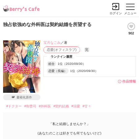
ログイン
メニュー
独占欲強めな外科医は契約結婚を所望する
902
宝月なごみ
／著
恋愛(オフィスラブ)
完
ランクイン履歴
総合
1位（2020/09/30）
恋愛（長編）
1位（2020/09/30）
作品情報
書籍化原作
#ドクター
#御曹司
#外科医
#契約結婚
#溺愛
#甘々
「私と結婚しませんか？」
(あなたのことは好きでも何でもないけど)