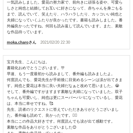
一気読みしました。愛花の努力家で、前向きに頑張る姿や、可愛ら
しさと純也と結婚してお互いに好きになって、赤ちゃんを身ごもる
まで、読んでいて、笑えたり、ハラハラしたり、カッコいい純也と
夫婦になっていくふたりが良かったです。書籍も読みしました。番
外編良かったですね。何回も読み返して読んでいます。また、素敵
な作品待っています。
moka.charo
さん
2021/02/20 22:30
宝月先生、こんにちは。
書籍化おめでとうございます。🎊
早速、もう一度最初から読みまして、番外編も読みましたよ。
何度読んでも、愛花先生が手術後に目覚めるシーンは涙が出てきま
す。純也と愛花は本当に良い夫婦だなぁと改めて思いました。😭
そして、番外編ですがますます素敵な夫婦になっていました。双子
ちゃんも可愛いし、純也は更にスーパーパバになっているし、愛花
は、本当に幸せですね。🥰
先生、読者のリクエストに答えていただきありがとうございまし
た。番外編も読めて、良かったです。🙇‍♂️
本当にこの作品大好きです。何度読んでも涙が出て感動です。
素敵な作品をありがとうございました😊