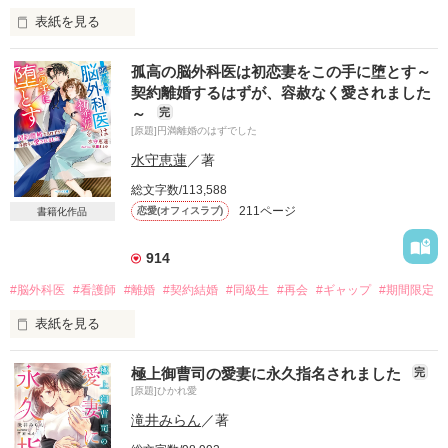
表紙を見る
藤森 花音

孤高の脳外科医は初恋妻をこの手に堕とす～
一二三製薬の研究員、２７歳

契約離婚するはずが、容赦なく愛されました
×

～
完
[原題]円満離婚のはずでした
岡本 蓮

一二三製薬のエリート研究員 ３０歳

水守恵蓮
／著
（実は一二三の社長)

総文字数/113,588
211ページ
恋愛(オフィスラブ)
書籍化作品
２０２２年７月公開

914
✩素敵なレビューどうもありがとう

#脳外科医
#看護師
#離婚
#契約結婚
#同級生
#再会
#ギャップ
#期間限定
   ございました～❤❤❤
表紙を見る
霧生颯汰

極上御曹司の愛妻に永久指名されました
作品を読む
完
パリ帰りのエリート新鋭脳外科医

[原題]ひかれ愛
×

茅萱霞

滝井みらん
／著
お節介がたまにキズの手術室看護師
