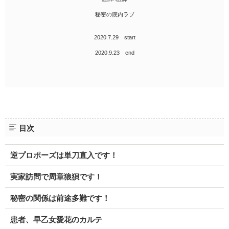
秘密の院内ラブ
2020.7.29 start
2020.9.23 end
目次
逆プロポーズは単刀直入です！
実家訪問で周章狼狽です！
秘密の関係は前途多難です！
患者、早乙女愛花のカルテ