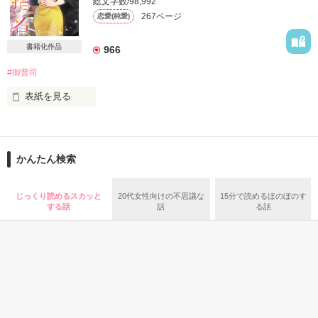
総文字数/98,992
267ページ
恋愛(純愛)
*･゜ﾟ･*:.｡..｡.:*･*:ﾟ･*:.｡. .｡.:*･゜ﾟ･**･゜ﾟ･*:

中学時代の同級生だった彼と

利害が一致して始めた契約結婚は

書籍化作品
966
もうすぐ期限満了で離婚する

#御曹司
一緒に暮らしていても

夫婦を装う必要はなかったのに

表紙を見る
「夫婦らしいこと、する？」

真野   紫（マノ ユカリ）

風間コーポレーションに務めるOL、22歳

最初で最後の誘いに身を委ねたら

        ×

彼はまさかの…！？

かんたん検索
風間   恭一（カザマ キョウイチ）

私は彼の秘密を知ってしまい…

風間コーポレーションの副社長。22歳

「君には一生僕についてきてもらう」

じっくり読めるスカッと
20代女性向けの不思議な
15分で読めるほのぼのす
金持ちは苦手だし、彼のことも

する話
話
る話
大企業の御曹司ということで冷めた目で

離婚までカウントダウンだったのに

見ていた。

契約結婚は予定外の無期限延長――！？

私とは違う世界に住む人。

なのに、どうして彼のテリトリーに

*･゜ﾟ･*:.｡..｡.:*･*:ﾟ･*:.｡. .｡.:*･゜ﾟ･**･゜ﾟ･*:

私はいるの!?

2022. 4.28 完結・公開
2018.11.29 ー 2019.12.23
