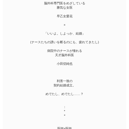
脳外科専門医をめざしている
勝気な女医
早乙女愛花
×
「いいよ。しよっか、結婚」
(ナースたちの誘いを断るのにも、疲れてきたし)
病院中のナースが憧れる
天才脳外科医
小田切純也
利害一致の
契約結婚成立。
めでたし、めでたし……？
：
*
＊
医師×医師