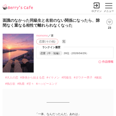
ログイン
メニュー
面識のなかった同級生と名前のない関係になったら、隙
間なく重なる相性で離れられなくなった
23
momomo
／著
恋愛(その他)
完
ランクイン履歴
恋愛（中・短編）
28位（2026/04/29）
作品情報
#大人の恋
#身体から始まる恋
#イケメン
#同級生
#ダウナー男子
#嫉妬
#独占欲
#執着
#甘々
#ハッピーエンド
――――――――
「一体、なんだったんだ。あれは」