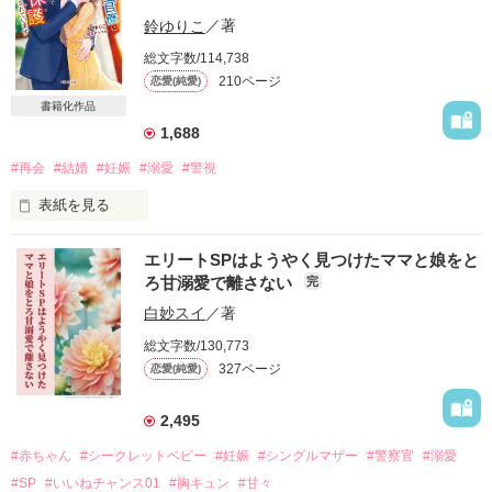
鈴ゆりこ
／著
総文字数/114,738
210ページ
恋愛(純愛)
書籍化作品
1,688
#再会
#結婚
#妊娠
#溺愛
#警視
表紙を見る
エリートSPはようやく見つけたママと娘をと
怪しい人物に尾行されている千晶を助けてくれたのは二年振り
ろ甘溺愛で離さない
完
に再会したエリート警察官僚で――

白妙スイ
／著
総文字数/130,773
「とりあえず今夜は俺の家においで」

327ページ
恋愛(純愛)
加賀美英介(30)

2,495
×

#赤ちゃん
#シークレットベビー
#妊娠
#シングルマザー
#警察官
#溺愛
#SP
#いいねチャンス01
#胸キュン
#甘々