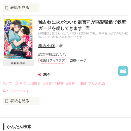
佐波千晶(24)

表紙を見る
英介の自宅で暮らすことになった千晶は次第に彼の魅力に惹か
2025/1/20　手直しの上、再掲いたしました

独占欲に火がついた御曹司が溺愛猛追で鉄壁
れていく……

ガードを崩してきます
完
********************

[原題]追う恋はもうしたくない恋愛弱者の私、釣り合うはずのない敏
腕ハイスペ社長に追われています
「俺が千晶ちゃんの彼氏になりたいってこと」

カフェで働く小弓川 梓は密かに出産したシークレットベビーの
鞠坂小鞠
／著
和を、シングルマザーとして育てていた。

「えっ」

総文字数/125,575
和の父親は高校時代の先輩・七瀬 和臣。

260ページ
恋愛(オフィスラブ)
「俺じゃだめかな」

愛し合って結ばれた梓と和臣だったが、ある事情で梓は和臣と
書籍化作品
の別れを選んでいた。

304
ふたりの恋の行方と千晶を尾行している人物の正体とは⁉

しかし和が4歳になったあるとき、梓たちを探し当てた和臣が
#オフィスラブ
#御曹司
#社長
#秘書
#契約
#溺愛
#大人の恋
訪ねてきて……。

#ハッピーエンド
2023.8.23～8.26

エリートSPに身も心も守られ、溺愛される幸せいっぱいの長編
表紙を見る
です。

追いかける恋をしては失敗し、傷ついてきた歩加。

完結しました！

同じ轍を踏まないよう「これからは仕事に生きる！」と決めた
お付き合いいただきありがとうございました。

彼女は、秘書を担当する社長の鵜ノ崎と、私情を挟まずビジネ
かんたん検索
スライクな関係を築いていた。

********************
