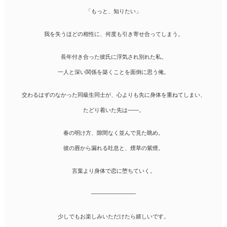
「もっと、知りたい」
我を失うほどの相性に、何度も引き寄せ合ってしまう。
長年付き合った彼氏に浮気され別れた私。
一人と深い関係を築くことを面倒に思う俺。
交わるはずのなかった同級生同士が、心よりも先に身体を重ねてしまい、
たどり着いた先は――。
春の明け方、隙間なく並んで見た眺め。
彼の唇から漏れる吐息と、煙草の紫煙。
言葉より身体で恋に堕ちていく。
――――――――
少しでもお楽しみいただけたら嬉しいです。