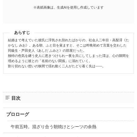
※表紙画像は、生成AIを使用し作成しています
あらすじ
結婚まで考えていた彼氏に浮気され別れたばかりの、社会人二年目・高梨澪《た
かなし みお》。ある朝、ふと目を覚ますと、そこは昨晩初めて言葉を交わした
同級生・芦田史人《あしだ ふみと》の部屋だった。
独特の色気を纏う史人に惹きつけられ一夜を共にしてしまった澪は、心の隙間を
埋めるように彼との「名前のない関係」に溺れていく。
割り切れない想いの狭間で揺れ動く二人がたどり着く先は――。
目次
プロローグ
午前五時。混ざり合う朝焼けとシーツの余熱