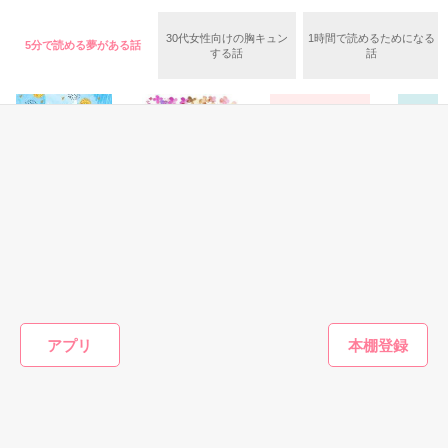
作品を読む
ところが、彼の秘書となって２年半。

小弓川 梓（こゆみかわ あずさ）（24歳）

30代女性向けの胸キュン
1時間で読めるためになる
5分で読める夢がある話
出張に同伴した夜、彼女は鵜ノ崎の目の前で、せっかくの信頼
カフェで働くシングルマザー。

する話
話
が揺らぎかねない失態を犯してしまう。

娘の和を大切に育てている。

なんとか汚名を返上しなければと焦る歩加へ、鵜ノ崎は提案を
七瀬 和臣（ななせ かずおみ）（26歳）

持ちかける。

梓の高校時代の先輩。

当時の生徒会長。

「縁談避けのために恋人になってほしい」

大学卒業後、警察に入り、SPとして活躍中。

「君にしか頼めないんだ、こんなこと」

和（のどか）（4歳）

信頼あってこその頼みだと受け取り、歩加は彼の〝いつわりの
2人の娘。

恋人役〟を引き受けるが……？

活発で社交的な性格。

その他
恋愛(オフィスラブ)
恋愛(学園)
青春・友
葉月 まい Thank
元カレを増やさな
無理だよね?
マフラー
※設定年齢は初登場時のものです（時系列により前後あり）

you！アルバム
い解決法
女
✦・┈┈┈┈┈┈┈┈ ・✦

ドロップパール／
葉月まい／著
またたびやま銀猫
著
マイペー
鵜ノ崎 統弥（うのさき とうや）

＊＊＊＊＊

／著
著
31歳／ＩＴ企業社長

アプリ
※感想欄を一時的に閉じております※
×

もっと見る
柊木 歩加（ひいらぎ あゆか）

かんたん検索の条件を変える
作品を読む
28歳／社長秘書

✦・┈┈┈┈┈┈┈┈ ・✦
