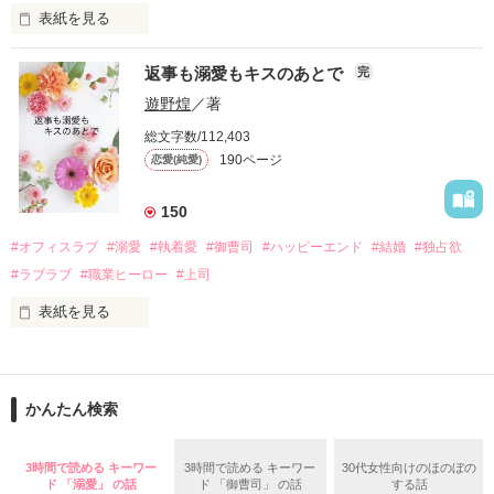
表紙を見る
さらに、美桜が初めてだと知った哲平は

『責任をとる、結婚しよう』と真っ直ぐに告げてきた。

　おかしな噂を流されて前の職場でうまくいかなかった梅田美
戸惑う美桜とは裏腹に、好きという気持ちを隠すことなく

返事も溺愛もキスのあとで
完
桜は、海外で傷心旅行をしていたところ、日本人美青年と出会
甘やかしてくる。

い、酒の勢いもあり一夜限りの関係となる。

遊野煌
／著
　帰国後、美桜は新しい職場でワンナイトした美青年と再会。
そんなある日、哲平は美桜がストーカー被害に

総文字数/112,403
なんと彼の正体は、とある財閥御曹司にも関わらず、一族を離
遭っていることを知る。

190ページ
恋愛(純愛)
れて起業した新進気鋭の実業家、社内でも冷徹だと評判な社長
美桜を守るため、哲平は同居を提案してきて――。

――御影恭司その人だったのだ――！

　なぜか恭司から飼い猫の世話係を命じられた美桜は、猫の世
150
話を口実にしばしば呼び出された上、二人はいわゆる身体だけ
夏木美桜(なつきみお)

#オフィスラブ
#溺愛
#執着愛
#御曹司
#ハッピーエンド
#結婚
#独占欲
✕

#ラブラブ
#職業ヒーロー
#上司
鳴海哲平 (なるみてっぺい)

表紙を見る
作品を読む
止まっていたはずの二人の時間が、再び動き出す。

舞川雛子（26）は大手お菓子メーカー、三日月製菓コーポレー
再会から始まる、溺愛ラブ。

ションの企画戦略室で働いている。

また雛子には2年前から付き合いはじめ、半年前から同棲を始
2026.6.5～2026.7.25

かんたん検索
めた、同期で恋人の石垣守（26）がいるのだが、後輩の姫原由
羅（24）との浮気が発覚した上、いつのまにか元カノにされて
いた。

3時間で読める キーワー
3時間で読める キーワー
30代女性向けのほのぼの
守と由羅から『便利屋雛子』と馬鹿にされ、一人こっそり泣い
ド 「溺愛」 の話
ド 「御曹司」 の話
する話
＊以前、公開していた話の改稿版です＊
