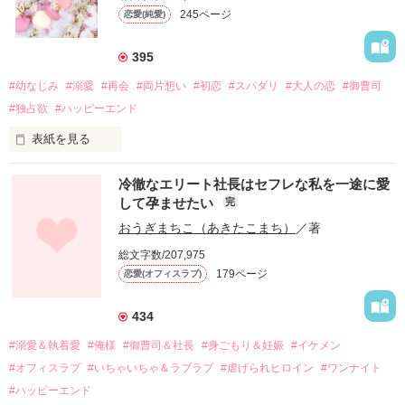
245ページ
恋愛(純愛)
395
#幼なじみ
#溺愛
#再会
#両片想い
#初恋
#スパダリ
#大人の恋
#御曹司
#独占欲
#ハッピーエンド
表紙を見る
冷徹なエリート社長はセフレな私を一途に愛
して孕ませたい
完
幼なじみの哲平に淡い恋心を抱いていた美桜。

おうぎまちこ（あきたこまち）
／著
しかし、ある出来事をきっかけに二人の関係は壊れてしまう。

総文字数/207,975
関係修復もできないまま、美桜は両親の離婚によって

179ページ
恋愛(オフィスラブ)
引っ越すことになり、哲平とも離れ離れになった。

それから約十二年後。

434
過去の傷から、二度と会いたくないと思っていた哲平に

#溺愛＆執着愛
#俺様
#御曹司＆社長
#身ごもり＆妊娠
#イケメン
運命のような再会を果たす。

#オフィスラブ
#いちゃいちゃ＆ラブラブ
#虐げられヒロイン
#ワンナイト
そして、ひょんなことから

#ハッピーエンド
酔った勢いで一夜を共にしてしまった。
