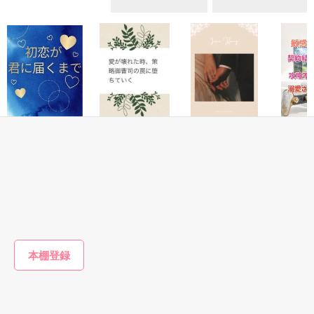
ていた雛子に、企画戦略室の上司である雪瀬鷹哉（29）が
『──俺と結婚してくれないか』といきなりプロポーズをしてき
た上、同居まで提案してきて──？

鷹哉『宜しくな、俺の雛子』🦅

雛子『俺の……ひぃ、雛子？！！！』🐥

作品を読む
シゴデキで冷徹な上司が見せる素顔は、なぜか想像以上に甘く
て……🐥💓🦅

恋愛(純愛)
恋愛(純愛)
恋愛(純愛)
恋愛(純愛)
初恋が君に届くま
愛が壊れた時、策
Ironic Honey
敏腕CE
※表紙も作中使用の画像も全てフリー素材です。

で
略御曹司の罠に堕
婚したら
※執筆期間2026.6.3〜7.20完結です。　

陽瀬 柚夏／著
ちていく
能なほど
葉月まい／著
※他サイトさんにて恋愛トレンド1位でした〜良かったら読ん
ています
にしのそら／著
夏目 若
で頂けると嬉しいです。
もっと見る
作品を読む
かんたん検索の条件を変える