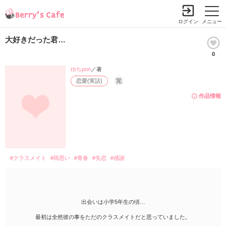
ログイン
メニュー
大好きだった君…
0
ゆちpon
／著
恋愛(実話)
完
作品情報
#クラスメイト
#両思い
#青春
#失恋
#感謝
出会いは小学5年生の頃…
最初は全然彼の事をただのクラスメイトだと思っていました。