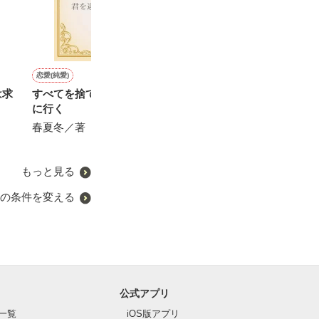
恋愛(純愛)
恋愛(純愛)
恋愛(純愛)
恋愛(純愛)
は求
すべてを捨てて、君を迎え
ただ君を愛したいだけ
溺愛までノンストップ〜社
別れたはずのマ
に行く
長の包囲網から逃げられま
は、愛しの三つ
佐倉伊織／著
せん〜
振り回されてい
春夏冬／著
にしのそら／著
田崎くるみ／著
もっと見る
の条件を変える
公式アプリ
一覧
iOS版アプリ