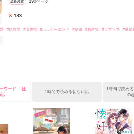
190ページ
恋愛(純愛)
みお)

183
作品を読む
みてっぺい)

溺愛
#執着愛
#御曹司
#ハッピーエンド
#結婚
#独占欲
#ラブラブ
#職業
ずの二人の時間が、再び動き出す。

、溺愛ラブ。

）は大手お菓子メーカー、三日月製菓コーポレーションの企画戦略室で働
7.25

年前から付き合いはじめ、半年前から同棲を始めた、同期で恋人の石垣守
姫原由羅（24）との浮気が発覚した上、いつのまにか元カノにされてい
便利屋雛子』と馬鹿にされ、一人こっそり泣いていた雛子に、企画戦略
）が『──俺と結婚してくれないか』といきなりプロポーズをしてきた上
ていた話の改稿版です＊

ーワード 「社
1時間で読める
俺の雛子』🦅

1時間で読める切ない話
の話
の
ひぃ、雛子？！！！』🐥

上司が見せる素顔は、なぜか想像以上に甘くて……🐥💓🦅

作品を読む
用の画像も全てフリー素材です。

.6.3〜7.20完結です。　
