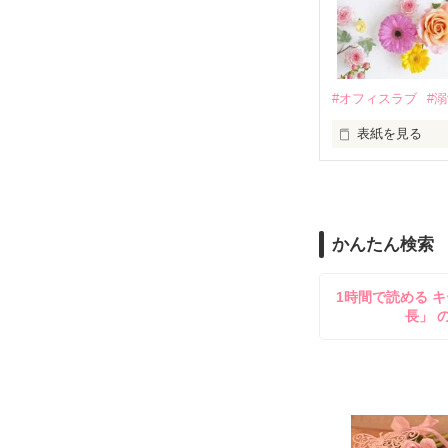
夏木美桜(なつき
✕

鳴海哲平 (なる
#オフィスラブ
#
止まっていたは
表紙を見る
再会から始まる
舞川雛子（26
2026.6.5～2026.
また雛子には2
のだが、後輩の
守と由羅から『
かんたん検索
雪瀬鷹哉（29
＊以前、公開し
してきて──？

1時間で読める キ
鷹哉『宜しくな、
長」 
雛子『俺の……
シゴデキで冷徹な
※表紙も作中使
※執筆期間2026