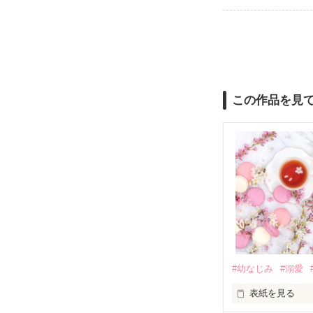
この作品を見
#幼なじみ
#溺愛
表紙を見る