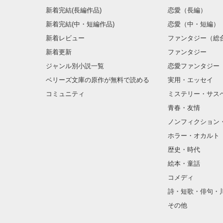
新着完結(長編作品)
恋愛（長編）
新着完結(中・短編作品)
恋愛（中・短編）
新着レビュー
ファンタジー（総
新着更新
ファンタジー
ジャンル別小説一覧
恋愛ファンタジー
ベリーズ文庫の原作が無料で読める
実用・エッセイ
コミュニティ
ミステリー・サス
青春・友情
ノンフィクション
ホラー・オカルト
歴史・時代
絵本・童話
コメディ
詩・短歌・俳句・
その他