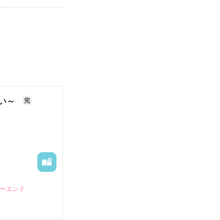
ない～
完
ピーエンド