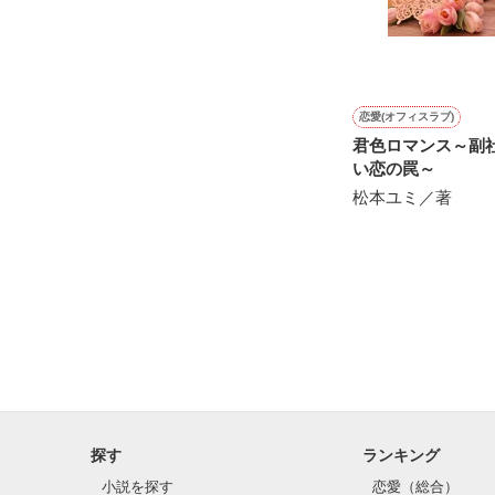
※他サイトさん
恋愛(オフィスラブ)
君色ロマンス～副
い恋の罠～
松本ユミ／著
探す
ランキング
小説を探す
恋愛（総合）