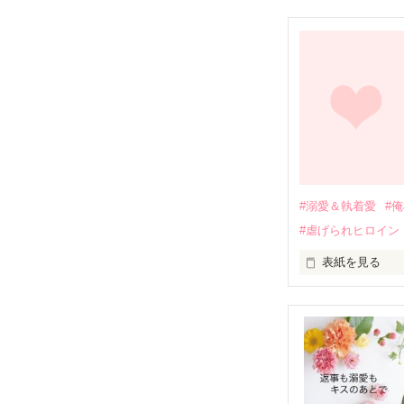
幼なじみの哲平
しかし、ある出
関係修復もでき
引っ越すことに
それから約十二
過去の傷から、
運命のような再
#溺愛＆執着愛
#
そして、ひょん
#虐げられヒロイン
酔った勢いで一
表紙を見る
さらに、美桜が
『責任をとる、
　おかしな噂を
戸惑う美桜とは
ろ、日本人美青
甘やかしてくる。
　帰国後、美桜
も関わらず、一
そんなある日、
人だったのだ―
遭っていること
　なぜか恭司か
美桜を守るため