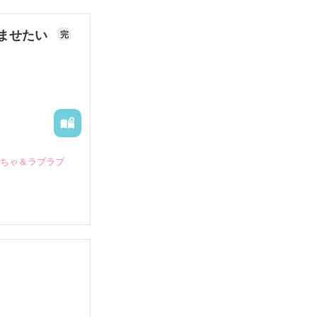
ませたい
完
いちゃ＆ラブラブ
していたとこ
る財閥御曹司に
―御影恭司その
出された上、二