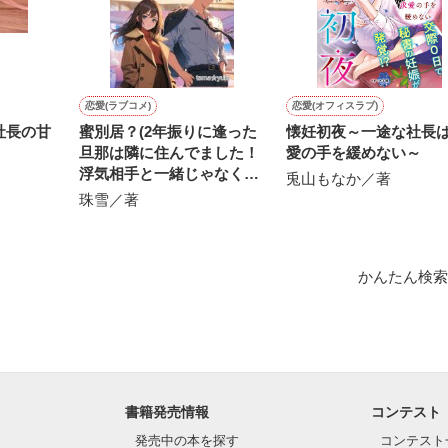
にて恋愛トレンド1位でした〜良かったら読んで頂けると嬉しいです。
作品を読む
恋愛(ラブコメ)
恋愛(オフィスラブ)
社長の甘
蜜別居？(2年振りに逢った
懐妊初夜～一途な社長
旦那は隣に住んでました！
愛の手を緩めない～
浮気相手と一緒じゃなくて
兎山もなか／著
良かったです！)
珠雪／著
かんたん検索
書籍発売情報
コンテスト
発売中の本を探す
コンテスト