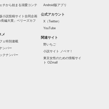
ェチから始まる溺愛コンテ
Android版アプリ
公式アカウント
版小説投稿サイト合同企画
の長編大賞」ベリーズカフ
X（Twitter）
YouTube
スメ
関連サイト
フェ特別連載
野いちご
ナンバー
小説サイト ノベマ！
ックナンバー
東京女性のための情報サイ
ト OZmall