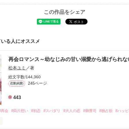
この作品をシェア
ている人にオススメ
再会ロマンス～幼なじみの甘い溺愛から逃げられ
松本ユミ
／著
総文字数/144,360
245ページ
恋愛(純愛)
443
#再会
#両片想い
#初恋
#スパダリ
#大人の恋
#御曹司
#独占欲
#ハッ