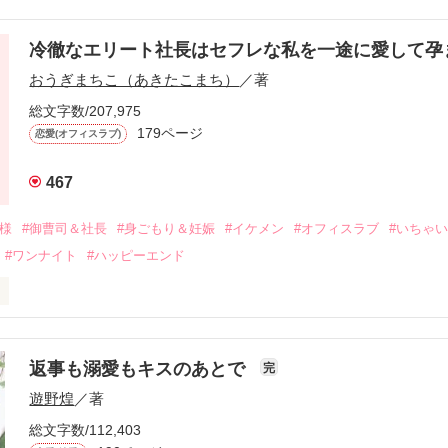
冷徹なエリート社長はセフレな私を一途に愛して孕
に淡い恋心を抱いていた美桜。

おうぎまちこ（あきたこまち）
／著
来事をきっかけに二人の関係は壊れてしまう。

ないまま、美桜は両親の離婚によって

総文字数/207,975
なり、哲平とも離れ離れになった。

179ページ
恋愛(オフィスラブ)
年後。

467
二度と会いたくないと思っていた哲平に

会を果たす。

俺様
#御曹司＆社長
#身ごもり＆妊娠
#イケメン
#オフィスラブ
#いちゃ
なことから

#ワンナイト
#ハッピーエンド
夜を共にしてしまった。

初めてだと知った哲平は

結婚しよう』と真っ直ぐに告げてきた。

流されて前の職場でうまくいかなかった梅田美桜は、海外で傷心旅行を
裏腹に、好きという気持ちを隠すことなく

年と出会い、酒の勢いもあり一夜限りの関係となる。



は新しい職場でワンナイトした美青年と再会。なんと彼の正体は、とあ
返事も溺愛もキスのあとで
完
族を離れて起業した新進気鋭の実業家、社内でも冷徹だと評判な社長―
哲平は美桜がストーカー被害に

遊野煌
／著
―！

を知る。

ら飼い猫の世話係を命じられた美桜は、猫の世話を口実にしばしば呼び
、哲平は同居を提案してきて――。

総文字数/112,403