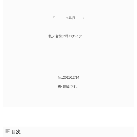
「………っ皐月……」
私ノ名前ヲ呼バナイデ……
fin..2011/12/14
初･短編です。
目次