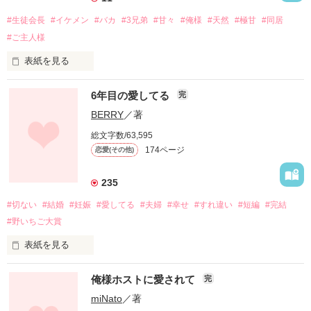
#生徒会長
#イケメン
#バカ
#3兄弟
#甘々
#俺様
#天然
#極甘
#同居
#ご主人様
表紙を見る
彼はそっとアタシの唇をなぞる…

6年目の愛してる
完
BERRY
／著
「ン…」

総文字数/63,595
174ページ
恋愛(その他)
触れられたとこが熱を帯びる

235
#切ない
#結婚
#妊娠
#愛してる
#夫婦
#幸せ
#すれ違い
#短編
#完結
「や…めて…」

#野いちご大賞
表紙を見る
結婚して６年目。

俺様ホストに愛されて
完
６年も一緒にいると、もう女にみえないのかな？

**********************

miNato
／著