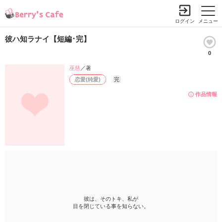
ログイン
メニュー
彼ハ知ラナイ【短編･完】
0
巫慈
／著
恋愛(純愛)
完
作品情報
彼は、そのトキ、私が
目を閉じている事を知らない。