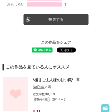
投票する
この作品をシェア
この作品を見ている人にオススメ
*極甘ご主人様の甘い罠*
完
NaRuU
／著
総文字数/40,659
264ページ
恋愛(その他)
11