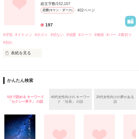
総文字数/152,107
柳　美音（MIONN-YANAGI）

402ページ
恋愛(キケン・ダーク)
一緒にいても無言の時間が増えた。

　　　　×

東証　圭吾（KEIGO-TOSHOU）

197
不妊症の私には子供も未だに出来ずに・・。

#浮気
#イケメン
#ホスト
#切ない
#溺愛
#スーツ
#俺様
#バー
#裏切り
Sweet Daling

#別れ
だから当たり前だと思ってた。

   ×

Natural Girl

表紙を見る
あなたが愛してるって言ってくれないこと。

**********************

ずっと許して来た彼氏の浮気

かんたん検索
5分で読める キーワード
40代女性向けの キーワー
20代女性向けの夢がある
だけどもう嫌

(短編です)

「セクシー男子」 の話
ド 「社長」 の話
話
あたしが出会ったのは

我慢出来ない

SweetなDaling 
